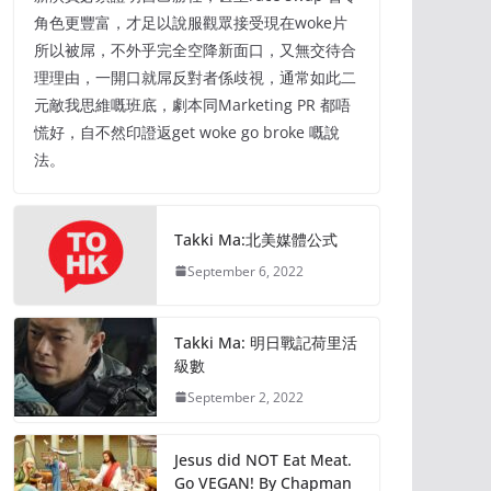
角色更豐富，才足以說服觀眾接受現在woke片
所以被屌，不外乎完全空降新面口，又無交待合
理理由，一開口就屌反對者係歧視，通常如此二
元敵我思維嘅班底，劇本同Marketing PR 都唔
慌好，自不然印證返get woke go broke 嘅說
法。
Takki Ma:北美媒體公式
September 6, 2022
Takki Ma: 明日戰記荷里活
級數
September 2, 2022
Jesus did NOT Eat Meat.
Go VEGAN! By Chapman