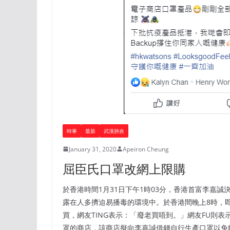
時事
最新
武漢肺炎
January 31, 2020
Apeiron Cheung
屈臣氏口罩改網上限購
於香港時間1月31日下午1時03分，香港首富李嘉
露在人多擠迫易播毒的環境中。於香港間晚上8時，
買，網友TING表示：「廢老買唔到。」網友FU則
罩的商店，該商店擬向李嘉誠借錢自行生產口罩以免