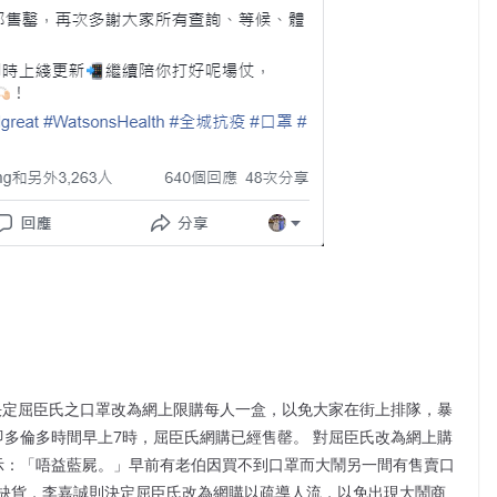
誠決定屈臣氏之口罩改為網上限購每人一盒，以免大家在街上排隊，暴
即多倫多時間早上7時，屈臣氏網購已經售罄。 對屈臣氏改為網上購
表示：「唔益藍屍。」早前有老伯因買不到口罩而大鬧另一間有售賣口
缺貨，李嘉誠則決定屈臣氏改為網購以疏導人流，以免出現大鬧商