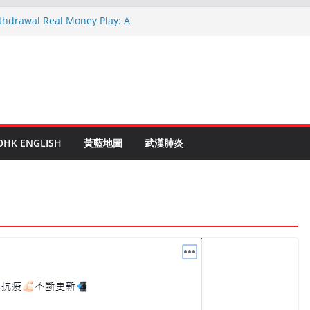
ithdrawal Real Money Play: A
ide
nen Ruletti: Parhaat Vinkit ja Taktiikat
stuces: Conseils d’un expert après 15
Crypto: Le Guide Complet pour les
tés
 to Online Roulette
OHK ENGLISH
黃藍地圖
武漢肺炎