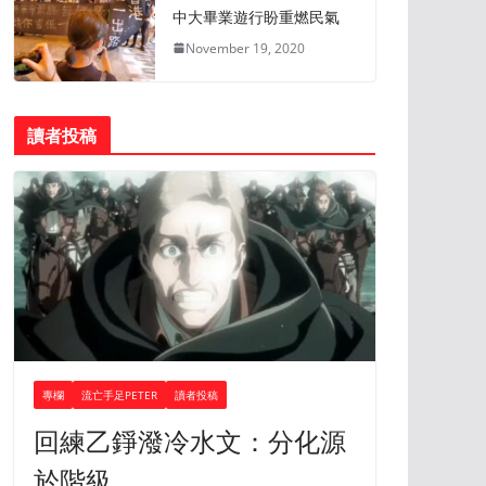
中大畢業遊行盼重燃民氣
November 19, 2020
讀者投稿
專欄
流亡手足PETER
讀者投稿
回練乙錚潑冷水文：分化源
於階級