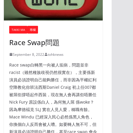
TAKKI MA
專欄
Race Swap問題
September 8, 2022
tohknews
Race swap白轉黑一向被人垢病，問題並非
racist（雖然種族歧視仍然很實在），主要係新
演員必須證明自己能夠勝任，而非因為平權紅利
空降教化你班法西斯Daniel Craig 初上任007都
被屌佢撐唔起件西裝，現在無人會再講佢唔勝任
Nick Fury 原設係白人，為何無人屌 係woke？
因為摩德褔克 SLJ 實在人見人愛，稱職有餘。
Mace Windu 已經深入民心必然係黑人角色，
你換個白人反而會被人嘈。如要轉人無不可，但
新演員必須證明自己勝任，甚至race swap 會令