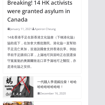
Breaking! 14 HK activists
were granted asylum in
Canada
January 11, 2021
Apeiron Cheung
14名香港手足在新香港文化協會（下稱港化協）
協助底下，在加拿大獲批難民。港化協一直幫助
手足流亡來加，並遊說國會支持香港抗爭。例如
早前手足購得口罩，上滿地可與當時正在競選保
守黨黨魁的奧圖爾致送口罩予滿地可之醫院，亦
是港化協之安排。
一代賤人李偲嫣拉柴！哈哈
哈哈哈哈哈哈哈！
December 16, 2020