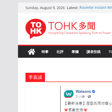
Skip
Latest:
Roulette Instant W
Sunday, August 9, 2026
to
Comprehensive Gu
Kokemus Kansainväli
content
Voittamiseen
En ligne Roulette a
ans d’expérience
Live Roulette avec 
Joueurs Expérimen
The Ultimate Guide
時事
社評
專欄
讀者投稿
T
李嘉誠