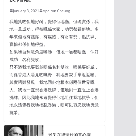
January 3, 2021
Apeiron Cheung
我地笑咗佢地好耐，覺得佢地蠢。但現實係，我
地一旦成功，得益嘅係大家，功勞都歸佢地。多
年來佢地有議席、有媒體，有財有勢，點抗爭、
贏輸都係佢地得益。
如果喺自利嘅角度嚟睇，佢地一啲都唔蠢，仲好
成功，名利雙收。
只不過我地要嘅並唔係名利雙收，唔係要好威，
而係香港人唔見咗嘅野，我地要親手拿返返嚟。
其實唔難發現，我地同佢地根本係兩個世界嘅
人。我地一直想香港洗牌，佢地則一直阻止香港
洗牌。因此我地永遠覺得佢地阻住我地抗爭，佢
地永遠覺得我地搞亂香港，唔可以容忍我地勇武
抗爭。
迷失在後現代的真心膠