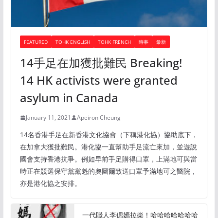
FEATURED
TOHK ENGLISH
TOHK FRENCH
時事
最新
14手足在加獲批難民 Breaking!
14 HK activists were granted
asylum in Canada
January 11, 2021
Apeiron Cheung
14名香港手足在新香港文化協會（下稱港化協）協助底下，
在加拿大獲批難民。港化協一直幫助手足流亡來加，並遊說
國會支持香港抗爭。例如早前手足購得口罩，上滿地可與當
時正在競選保守黨黨魁的奧圖爾致送口罩予滿地可之醫院，
亦是港化協之安排。
一代賤人李偲嫣拉柴！哈哈哈哈哈哈哈