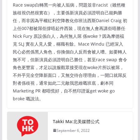
Race swap白轉黑一向被人垢病，問題並非racist（雖然種
族歧視仍然很實在），主要係新演員必須證明自己能夠勝
任，而非因為平權紅利空降教化你班法西斯Daniel Craig 初
上任007都被屌佢撐唔起件西裝，現在無人會再講佢唔勝任
Nick Fury 原設係白人，為何無人屌 係woke？因為摩德褔
克 SLJ 實在人見人愛，稱職有餘。Mace Windu 已經深入
民心必然係黑人角色，你換個白人反而會被人嘈。如要轉人
無不可，但新演員必須證明自己勝任，甚至race swap 會令
角色更豐富，才足以說服觀眾接受現在woke片所以被屌，
不外乎完全空降新面口，又無交待合理理由，一開口就屌反
對者係歧視，通常如此二元敵我思維嘅班底，劇本同
Marketing PR 都唔慌好，自不然印證返get woke go
broke 嘅說法。
Takki Ma:北美媒體公式
September 6, 2022