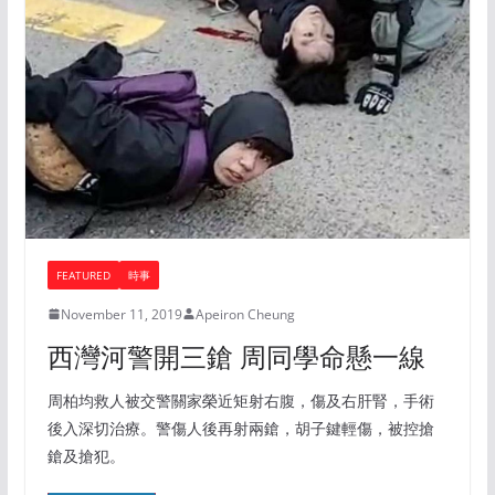
FEATURED
時事
November 11, 2019
Apeiron Cheung
西灣河警開三鎗 周同學命懸一線
周柏均救人被交警關家榮近矩射右腹，傷及右肝腎，手術
後入深切治療。警傷人後再射兩鎗，胡子鍵輕傷，被控搶
鎗及搶犯。