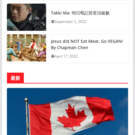
Takki Ma: 明日戰記荷里活級數
September 2, 2022
Jesus did NOT Eat Meat. Go VEGAN!
By Chapman Chen
April 17, 2022
最新