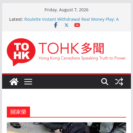
Skip
Friday, August 7, 2026
to
Latest:
Roulette Instant Withdrawal Real Money Play: A
content
Comprehensive Guide
Kokemus Kansainvälinen Ruletti: Parhaat Vinkit ja
Taktiikat Voittamiseen
En ligne Roulette astuces: Conseils d’un expert
après 15 ans d’expérience
Live Roulette avec Crypto: Le Guide Complet pour
les Joueurs Expérimentés
The Ultimate Guide to Online Roulette
關家榮