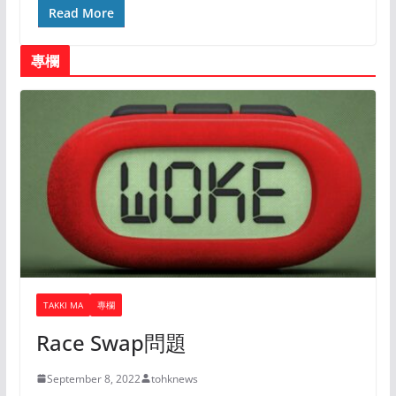
Read More
專欄
TAKKI MA
專欄
Race Swap問題
September 8, 2022
tohknews