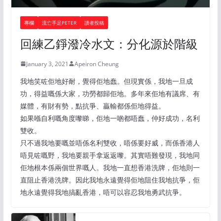
專欄
流亡手足PETER
讀者投稿
回練乙錚潑冷水文：分化源於階級
January 3, 2021
Apeiron Cheung
我地笑咗佢地好耐，覺得佢地蠢。但現實係，我地一旦成
功，得益嘅係大家，功勞都歸佢地。多年來佢地有議席、有
媒體，有財有勢，點抗爭、贏輸都係佢地得益。
如果喺自利嘅角度嚟睇，佢地一啲都唔蠢，仲好成功，名利
雙收。
只不過我地要嘅並唔係名利雙收，唔係要好威，而係香港人
唔見咗嘅野，我地要親手拿返返嚟。其實唔難發現，我地同
佢地根本係兩個世界嘅人。我地一直想香港洗牌，佢地則一
直阻止香港洗牌。因此我地永遠覺得佢地阻住我地抗爭，佢
地永遠覺得我地搞亂香港，唔可以容忍我地勇武抗爭。