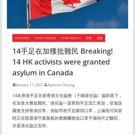
FEATURED
TOHK ENGLISH
TOHK FRENCH
時事
最新
14手足在加獲批難民 Breaking!
14 HK activists were granted
asylum in Canada
January 11, 2021
Apeiron Cheung
14名香港手足在新香港文化協會（下稱港化協）協助底下，
在加拿大獲批難民。港化協一直幫助手足流亡來加，並遊說
國會支持香港抗爭。例如早前手足購得口罩，上滿地可與當
時正在競選保守黨黨魁的奧圖爾致送口罩予滿地可之醫院，
亦是港化協之安排。