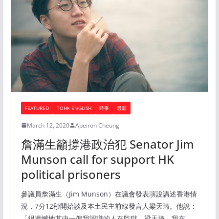
FEATURED
TOHK ENGLISH
時事
最新
March 12, 2020
Apeiron Cheung
詹滿生籲撐港政治犯 Senator Jim
Munson call for support HK
political prisoners
參議員詹滿生（Jim Munson）在議會發表演說講述香港情
況，7分12秒開始談及本土民主前線發言人梁天琦。他說：
「很遺憾地其中一個我認識的人在監獄。梁天琦，我在