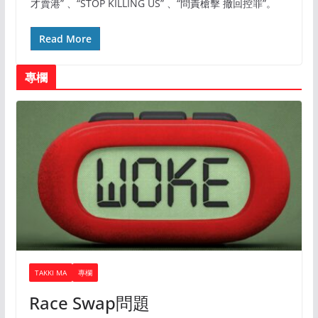
才賣港” 、“STOP KILLING US” 、“問責槍擊 撤回控罪”。
Read More
專欄
TAKKI MA
專欄
Race Swap問題