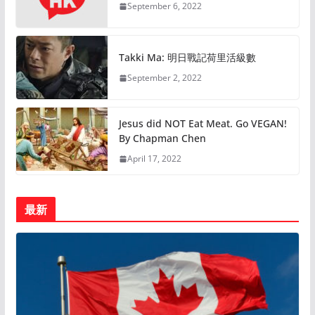
September 6, 2022
Takki Ma: 明日戰記荷里活級數
September 2, 2022
Jesus did NOT Eat Meat. Go VEGAN!
By Chapman Chen
April 17, 2022
最新