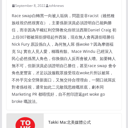
September 8, 2022
tohknews
Race swap白轉黑一向被人垢病，問題並非racist（雖然種
族歧視仍然很實在），主要係新演員必須證明自己能夠勝
任，而非因為平權紅利空降教化你班法西斯Daniel Craig 初
上任007都被屌佢撐唔起件西裝，現在無人會再講佢唔勝任
Nick Fury 原設係白人，為何無人屌 係woke？因為摩德褔
克 SLJ 實在人見人愛，稱職有餘。Mace Windu 已經深入
民心必然係黑人角色，你換個白人反而會被人嘈。如要轉人
無不可，但新演員必須證明自己勝任，甚至race swap 會令
角色更豐富，才足以說服觀眾接受現在woke片所以被屌，
不外乎完全空降新面口，又無交待合理理由，一開口就屌反
對者係歧視，通常如此二元敵我思維嘅班底，劇本同
Marketing PR 都唔慌好，自不然印證返get woke go
broke 嘅說法。
Takki Ma:北美媒體公式