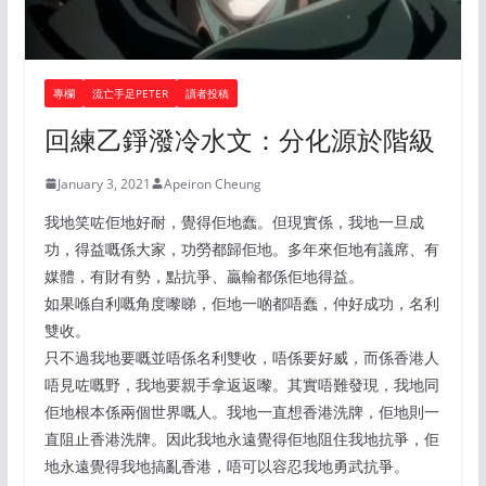
專欄
流亡手足PETER
讀者投稿
回練乙錚潑冷水文：分化源於階級
January 3, 2021
Apeiron Cheung
我地笑咗佢地好耐，覺得佢地蠢。但現實係，我地一旦成
功，得益嘅係大家，功勞都歸佢地。多年來佢地有議席、有
媒體，有財有勢，點抗爭、贏輸都係佢地得益。
如果喺自利嘅角度嚟睇，佢地一啲都唔蠢，仲好成功，名利
雙收。
只不過我地要嘅並唔係名利雙收，唔係要好威，而係香港人
唔見咗嘅野，我地要親手拿返返嚟。其實唔難發現，我地同
佢地根本係兩個世界嘅人。我地一直想香港洗牌，佢地則一
直阻止香港洗牌。因此我地永遠覺得佢地阻住我地抗爭，佢
地永遠覺得我地搞亂香港，唔可以容忍我地勇武抗爭。