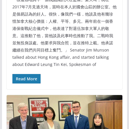
2017年7月見過天琦，當時在本人於國會山莊的辦公室。他
是個易話為的好人。很快，像我們一樣，他談及他有幾珍
惜加拿大核心價值：人權、平等、多元。兩年前在一個香
港保衞戰紀念儀式中，他表達了對退伍加拿大軍人的敬
意。這推動了他，當他談及此事時也推動了我。二戰時我
並無投身該處。他要求與我合照，並在推特上載。他承諾
繼續在我們共同目標上奮鬥。」 Senator Jim Munson
talked about Hong Kong affair, and started talking
about Edward Leung Tin Kei, Spokesman of
Read More