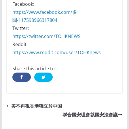
Facebook:
https://www.facebook.com/多
聞-117598966317804
Twitter:
https://twitter.com/TOHKNEWS
Reddit:
https://www.reddit.com/user/TOHKnews
Share this article to:
美不再視香港獨立於中国
聯合國安理會就國安法會議