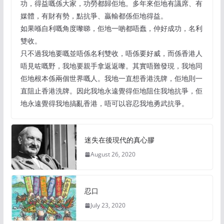
功，得益嘅係大家，功勞都歸佢地。多年來佢地有議席、有
媒體，有財有勢，點抗爭、贏輸都係佢地得益。
如果喺自利嘅角度嚟睇，佢地一啲都唔蠢，仲好成功，名利
雙收。
只不過我地要嘅並唔係名利雙收，唔係要好威，而係香港人
唔見咗嘅野，我地要親手拿返返嚟。其實唔難發現，我地同
佢地根本係兩個世界嘅人。我地一直想香港洗牌，佢地則一
直阻止香港洗牌。因此我地永遠覺得佢地阻住我地抗爭，佢
地永遠覺得我地搞亂香港，唔可以容忍我地勇武抗爭。
迷失在後現代的真心膠
August 26, 2020
忍口
July 23, 2020