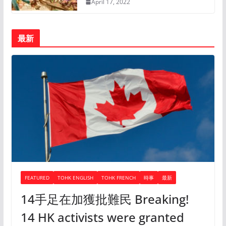
April 17, 2022
最新
FEATURED
TOHK ENGLISH
TOHK FRENCH
時事
最新
14手足在加獲批難民 Breaking!
14 HK activists were granted