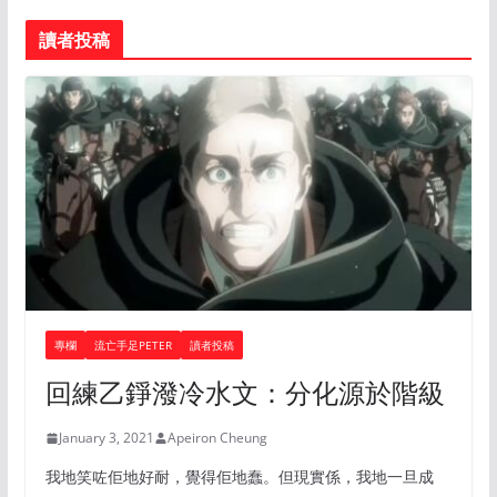
讀者投稿
專欄
流亡手足PETER
讀者投稿
回練乙錚潑冷水文：分化源於階級
January 3, 2021
Apeiron Cheung
我地笑咗佢地好耐，覺得佢地蠢。但現實係，我地一旦成