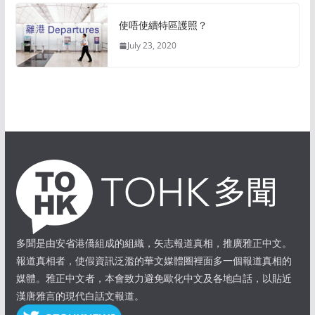
使唔使續特區護照？
July 23, 2020
多聞是由安省港僑組成的組織，矢志報道真相，推廣雅正中文。
報道真相者，使假資訊泛濫的華文媒體圈裡面多一個報道真相的
媒體。雅正中文者，本會致力避免歐化中文及各地白話，以貼近
漢唐雅言的現代白話文報道。