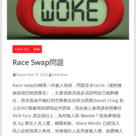
TAKKI MA
專欄
Race Swap問題
September 8, 2022
tohknews
Race swap白轉黑一向被人垢病，問題並非racist（雖然種
族歧視仍然很實在），主要係新演員必須證明自己能夠勝
任，而非因為平權紅利空降教化你班法西斯Daniel Craig 初
上任007都被屌佢撐唔起件西裝，現在無人會再講佢唔勝任
Nick Fury 原設係白人，為何無人屌 係woke？因為摩德褔
克 SLJ 實在人見人愛，稱職有餘。Mace Windu 已經深入
民心必然係黑人角色，你換個白人反而會被人嘈。如要轉人