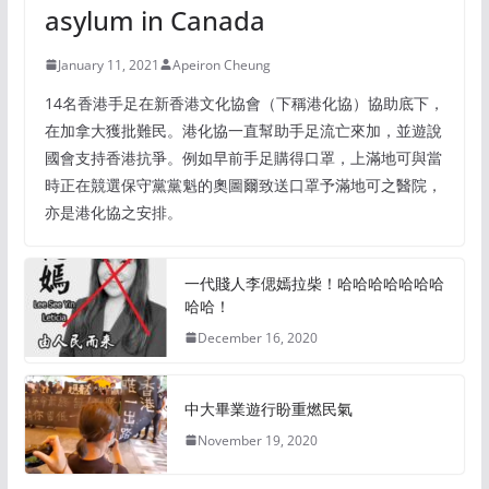
asylum in Canada
January 11, 2021
Apeiron Cheung
14名香港手足在新香港文化協會（下稱港化協）協助底下，
在加拿大獲批難民。港化協一直幫助手足流亡來加，並遊說
國會支持香港抗爭。例如早前手足購得口罩，上滿地可與當
時正在競選保守黨黨魁的奧圖爾致送口罩予滿地可之醫院，
亦是港化協之安排。
一代賤人李偲嫣拉柴！哈哈哈哈哈哈哈
哈哈！
December 16, 2020
中大畢業遊行盼重燃民氣
November 19, 2020