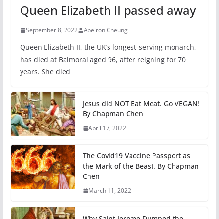
Queen Elizabeth II passed away
September 8, 2022
Apeiron Cheung
Queen Elizabeth II, the UK’s longest-serving monarch,
has died at Balmoral aged 96, after reigning for 70
years. She died
Jesus did NOT Eat Meat. Go VEGAN!
By Chapman Chen
April 17, 2022
The Covid19 Vaccine Passport as
the Mark of the Beast. By Chapman
Chen
March 11, 2022
Why Saint Jerome Dumped the