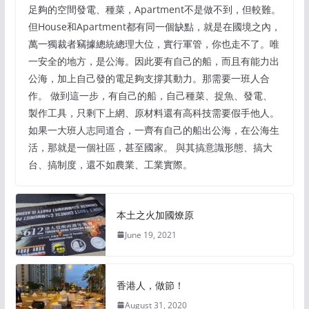
足夠的空間發電、種菜，Apartment不是做不到，但較難。
但House和Apartment都有同一個缺點，就是在國境之內，
萬一獨裁者竊據總統總理大位，實行軍管，你也走不了。唯
一安全的地方，是公海。因此要有自己的船，而且有能力出
公海，加上自己發的電足夠支撐其動力。那需要一班人合
作。 做到這一步，有自己的船，自己種菜、捉魚、發電、
製作工具，只剩下上網、原材料還有高科技需要假手他人。
如果一大班人志同道合，一齊有自己的船出公海，在公海生
活，那就是一個社區，甚至國家。 與其搞意識形態、搞大
台、搞制度，還不如農業、工業實際。
本土之火加國燎原
June 19, 2021
香港人，做節！
August 31, 2020