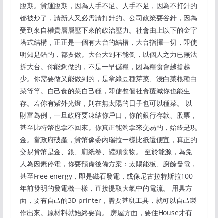
脫期。貨運脫期，因為人手不足。人手不足，因為不打針的
都被炒了，請新人又必需請打針的。公司政策要谷針，因為
受到來自權貴層層壓下來的政治壓力。社會由上以下的金字
塔式結構，正正是一個有大台的結構，大台指揮一切，即使
明知是錯的，都要做。大台大到不能倒，以個人之力已無法
拆大台。你能夠做的，不是一早儲糧，因為糧食會越搶越
少。你需要做又能做到的，是拿綠豆種芽菜、浸白菜根種白
菜等等。自己食的菜自己種，即使整個社會覆滅你也能生
存。若你有紫外光燈，則在無太陽的日子也可以種菜。 以
財富為例，一旦政府要凍結你戶口，你的銀行存款、股票，
甚至比特幣也拿不回來。你真正能夠拿來交易的，始終是現
金。當政府破產，貨幣像委內瑞拉一樣比紙還便宜，真正的
交易貨幣是金、銀、廁紙卷、罐頭食物。 至於能源，為免
人為因素停電，你要預備後備方案：太陽能板、廚餘發電，
甚至Free energy，即是磁石發電，或像尼古拉特斯拉100
年前發明的發電機一樣，直接提取大氣中的電流。 用具方
面，要有自己的3D printer，需要甚麼工具，就可以自己製
作出來。原材料就始終要買。 房屋方面，要住House才有