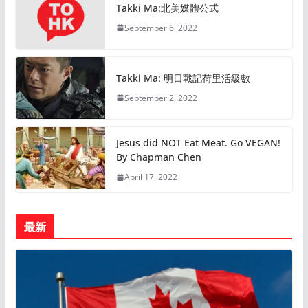
Takki Ma:北美媒體公式
September 6, 2022
Takki Ma: 明日戰記荷里活級數
September 2, 2022
Jesus did NOT Eat Meat. Go VEGAN!
By Chapman Chen
April 17, 2022
最新