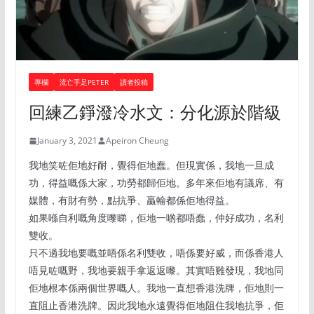
專欄
流亡手足PETER
讀者投稿
回練乙錚潑冷水文：分化源於階級
January 3, 2021
Apeiron Cheung
我地笑咗佢地好耐，覺得佢地蠢。但現實係，我地一旦成
功，得益嘅係大家，功勞都歸佢地。多年來佢地有議席、有
媒體，有財有勢，點抗爭、贏輸都係佢地得益。
如果喺自利嘅角度嚟睇，佢地一啲都唔蠢，仲好成功，名利
雙收。
只不過我地要嘅並唔係名利雙收，唔係要好威，而係香港人
唔見咗嘅野，我地要親手拿返返嚟。其實唔難發現，我地同
佢地根本係兩個世界嘅人。我地一直想香港洗牌，佢地則一
直阻止香港洗牌。因此我地永遠覺得佢地阻住我地抗爭，佢