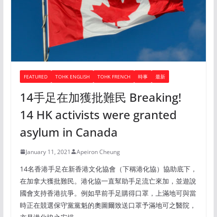
FEATURED
TOHK ENGLISH
TOHK FRENCH
時事
最新
14手足在加獲批難民 Breaking!
14 HK activists were granted
asylum in Canada
January 11, 2021
Apeiron Cheung
14名香港手足在新香港文化協會（下稱港化協）協助底下，
在加拿大獲批難民。港化協一直幫助手足流亡來加，並遊說
國會支持香港抗爭。例如早前手足購得口罩，上滿地可與當
時正在競選保守黨黨魁的奧圖爾致送口罩予滿地可之醫院，