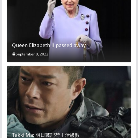
Queen Elizabeth II passed away
September 8, 2022
Takki Ma: 明日戰記荷里活級數