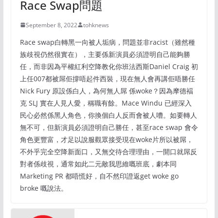
Race Swap問題
September 8, 2022
tohknews
Race swap白轉黑一向被人垢病，問題並非racist（雖然種
族歧視仍然很實在），主要係新演員必須證明自己能夠勝
任，而非因為平權紅利空降教化你班法西斯Daniel Craig 初
上任007都被屌佢撐唔起件西裝，現在無人會再講佢唔勝任
Nick Fury 原設係白人，為何無人屌 係woke？因為摩德褔
克 SLJ 實在人見人愛，稱職有餘。Mace Windu 已經深入
民心必然係黑人角色，你換個白人反而會被人嘈。如要轉人
無不可，但新演員必須證明自己勝任，甚至race swap 會令
角色更豐富，才足以說服觀眾接受現在woke片所以被屌，
不外乎完全空降新面口，又無交待合理理由，一開口就屌反
對者係歧視，通常如此二元敵我思維嘅班底，劇本同
Marketing PR 都唔慌好，自不然印證返get woke go
broke 嘅說法。