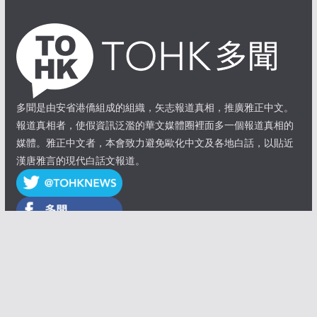
多聞是由安省港僑組成的組織，矢志報道真相，推廣雅正中文。
報道真相者，使假資訊泛濫的華文媒體圈裡面多一個報道真相的
媒體。雅正中文者，本會致力避免歐化中文及各地白話，以貼近
漢唐雅言的現代白話文報道。