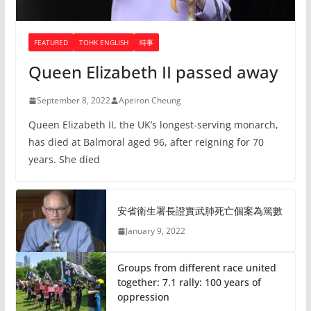
FEATURED
TOHK ENGLISH
時事
Queen Elizabeth II passed away
September 8, 2022
Apeiron Cheung
Queen Elizabeth II, the UK’s longest-serving monarch,
has died at Balmoral aged 96, after reigning for 70
years. She died
安省衛生署長證實武肺死亡個案為篤數
January 9, 2022
Groups from different race united
together: 7.1 rally: 100 years of
oppression