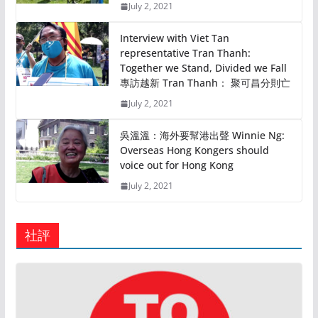
July 2, 2021
Interview with Viet Tan
representative Tran Thanh:
Together we Stand, Divided we Fall
專訪越新 Tran Thanh： 聚可昌分則亡
July 2, 2021
吳溫溫：海外要幫港出聲 Winnie Ng:
Overseas Hong Kongers should
voice out for Hong Kong
July 2, 2021
社評