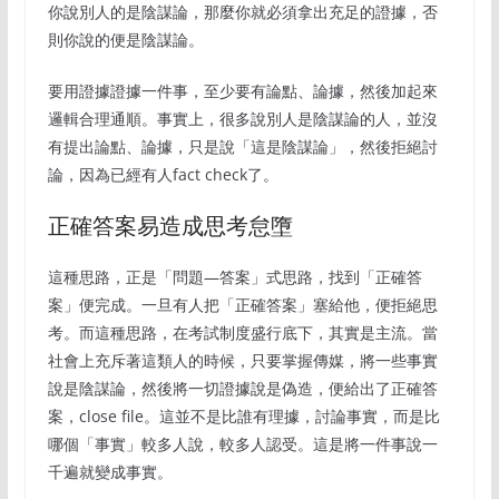
你說別人的是陰謀論，那麼你就必須拿出充足的證據，否
則你說的便是陰謀論。
要用證據證據一件事，至少要有論點、論據，然後加起來
邏輯合理通順。事實上，很多說別人是陰謀論的人，並沒
有提出論點、論據，只是說「這是陰謀論」，然後拒絕討
論，因為已經有人fact check了。
正確答案易造成思考怠墮
這種思路，正是「問題—答案」式思路，找到「正確答
案」便完成。一旦有人把「正確答案」塞給他，便拒絕思
考。而這種思路，在考試制度盛行底下，其實是主流。當
社會上充斥著這類人的時候，只要掌握傳媒，將一些事實
說是陰謀論，然後將一切證據說是偽造，便給出了正確答
案，close file。這並不是比誰有理據，討論事實，而是比
哪個「事實」較多人說，較多人認受。這是將一件事說一
千遍就變成事實。