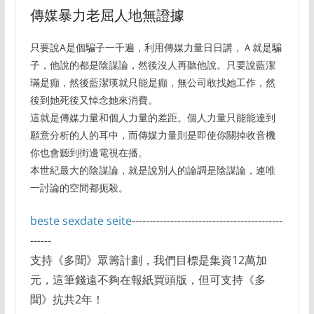
傳媒暴力老屈人地無證據
只要說A是個騙子一千遍，利用傳媒力量日日講，Ａ就是騙
子，他說的都是陰謀論，然後沒人再聽他說。只要說藍潔
璊是癲，然後藍潔瑛就只能是癲，無公司敢找她工作，然
後到她死後又悼念她來消費。
這就是傳媒力量和個人力量的差距。個人力量只能能達到
願意分析的人的耳中，而傳媒力量則是即使你關掉收音機
你也會聽到街邊電視在播。
本世紀最大的陰謀論，就是說別人的論調是陰謀論，連唯
一討論的空間都扼殺。
beste sexdate seite
-------------------------------------------
------
支持《多聞》眾籌計劃，我們目標是集資12萬加
元，這筆錢遠不夠在報紙買頭版，但可支持《多
聞》抗共2年！