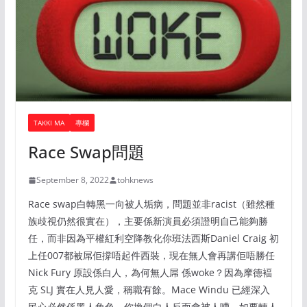
TAKKI MA
專欄
Race Swap問題
September 8, 2022
tohknews
Race swap白轉黑一向被人垢病，問題並非racist（雖然種
族歧視仍然很實在），主要係新演員必須證明自己能夠勝
任，而非因為平權紅利空降教化你班法西斯Daniel Craig 初
上任007都被屌佢撐唔起件西裝，現在無人會再講佢唔勝任
Nick Fury 原設係白人，為何無人屌 係woke？因為摩德褔
克 SLJ 實在人見人愛，稱職有餘。Mace Windu 已經深入
民心必然係黑人角色，你換個白人反而會被人嘈。如要轉人