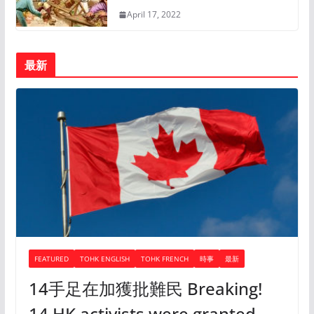
April 17, 2022
最新
FEATURED
TOHK ENGLISH
TOHK FRENCH
時事
最新
14手足在加獲批難民 Breaking!
14 HK activists were granted