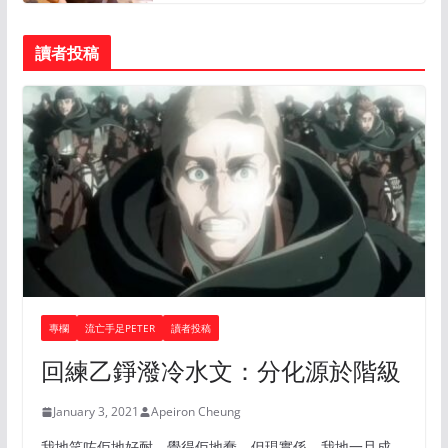
讀者投稿
專欄
流亡手足PETER
讀者投稿
回練乙錚潑冷水文：分化源於階級
January 3, 2021
Apeiron Cheung
我地笑咗佢地好耐，覺得佢地蠢。但現實係，我地一旦成