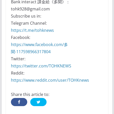
Bank interact 課金給《多聞》：
tohk928@gmail.com
Subscribe us in:
Telegram Channel:
https://t.me/tohknews
Facebook:
https://www.facebook.com/多
聞-117598966317804
Twitter:
https://twitter.com/TOHKNEWS
Reddit:
https://www.reddit.com/user/TOHKnews
Share this article to: