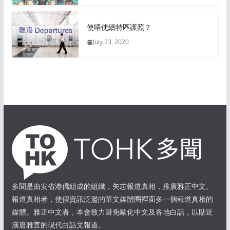
使唔使續特區護照？
July 23, 2020
多聞是由安省港僑組成的組織，矢志報道真相，推廣雅正中文。
報道真相者，使假資訊泛濫的華文媒體圈裡面多一個報道真相的
媒體。雅正中文者，本會致力避免歐化中文及各地白話，以貼近
漢唐雅言的現代白話文報道。