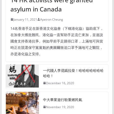
asylum in Canada
January 11, 2021
Apeiron Cheung
14名香港手足在新香港文化協會（下稱港化協）協助底下，
在加拿大獲批難民。港化協一直幫助手足流亡來加，並遊說
國會支持香港抗爭。例如早前手足購得口罩，上滿地可與當
時正在競選保守黨黨魁的奧圖爾致送口罩予滿地可之醫院，
亦是港化協之安排。
一代賤人李偲嫣拉柴！哈哈哈哈哈哈哈
哈哈！
December 16, 2020
中大畢業遊行盼重燃民氣
November 19, 2020