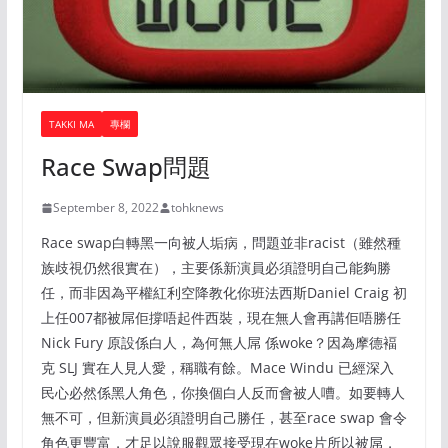
TAKKI MA
專欄
Race Swap問題
September 8, 2022
tohknews
Race swap白轉黑一向被人垢病，問題並非racist（雖然種
族歧視仍然很實在），主要係新演員必須證明自己能夠勝
任，而非因為平權紅利空降教化你班法西斯Daniel Craig 初
上任007都被屌佢撐唔起件西裝，現在無人會再講佢唔勝任
Nick Fury 原設係白人，為何無人屌 係woke？因為摩德褔
克 SLJ 實在人見人愛，稱職有餘。Mace Windu 已經深入
民心必然係黑人角色，你換個白人反而會被人嘈。如要轉人
無不可，但新演員必須證明自己勝任，甚至race swap 會令
角色更豐富，才足以說服觀眾接受現在woke片所以被屌，