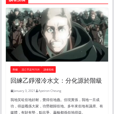
專欄
流亡手足PETER
讀者投稿
回練乙錚潑冷水文：分化源於階級
January 3, 2021
Apeiron Cheung
我地笑咗佢地好耐，覺得佢地蠢。但現實係，我地一旦成
功，得益嘅係大家，功勞都歸佢地。多年來佢地有議席、有
媒體，有財有勢，點抗爭、贏輸都係佢地得益。