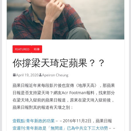
FEATURED
時事
你撐梁天琦定蘋果？？
April 19, 2020
Apeiron Cheung
蘋果日報近年來每段影片後也宣傳《地厚天高》，那蘋果
日報是否支持梁天琦？網友Acr Footman報料，找來部分
在梁天琦入獄前的蘋果日報道，原來在梁天琦入獄前後，
蘋果日報對其的報道有天壤之別：
壹觀點:青年新政的功業
－－2016年11月2日，蘋果日報
壹週刊:青年新政是「無間道」已為中共立下三大功勞
－－