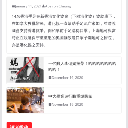
January 11, 2021
Apeiron Cheung
14名香港手足在新香港文化協會（下稱港化協）協助底下，
在加拿大獲批難民。港化協一直幫助手足流亡來加，並遊說
國會支持香港抗爭。例如早前手足購得口罩，上滿地可與當
時正在競選保守黨黨魁的奧圖爾致送口罩予滿地可之醫院，
亦是港化協之安排。
一代賤人李偲嫣拉柴！哈哈哈哈哈哈哈
哈哈！
December 16, 2020
中大畢業遊行盼重燃民氣
November 19, 2020
讀者投稿