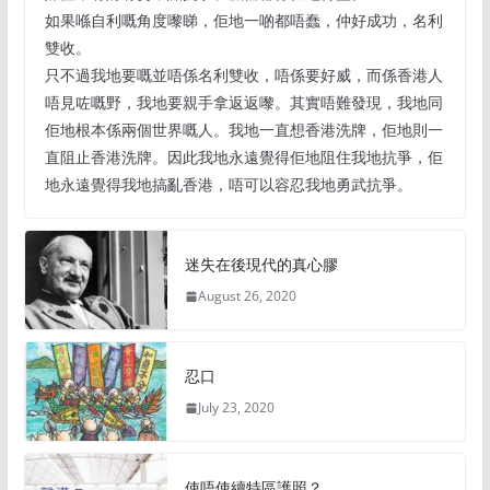
如果喺自利嘅角度嚟睇，佢地一啲都唔蠢，仲好成功，名利
雙收。
只不過我地要嘅並唔係名利雙收，唔係要好威，而係香港人
唔見咗嘅野，我地要親手拿返返嚟。其實唔難發現，我地同
佢地根本係兩個世界嘅人。我地一直想香港洗牌，佢地則一
直阻止香港洗牌。因此我地永遠覺得佢地阻住我地抗爭，佢
地永遠覺得我地搞亂香港，唔可以容忍我地勇武抗爭。
迷失在後現代的真心膠
August 26, 2020
忍口
July 23, 2020
使唔使續特區護照？