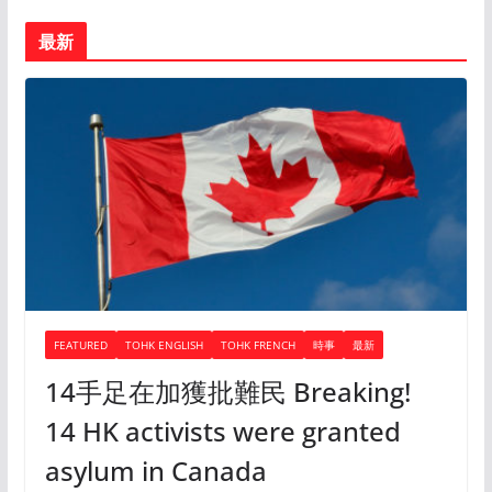
最新
FEATURED
TOHK ENGLISH
TOHK FRENCH
時事
最新
14手足在加獲批難民 Breaking!
14 HK activists were granted
asylum in Canada