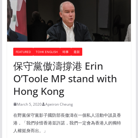
FEATURED
TOHK ENGLISH
時事
最新
保守黨傲濤撐港 Erin
O’Toole MP stand with
Hong Kong
March 5, 2020
Apeiron Cheung
在野黨保守黨影子國防部長傲濤在一個私人活動中談及香
港，「我們珍惜香港並許諾，我們一定會為香港人的獨特
人權挺身而出。」