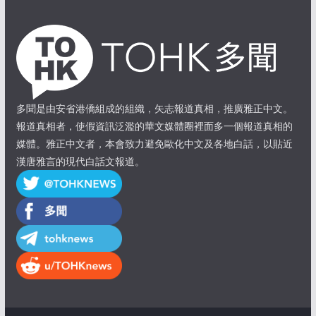
多聞是由安省港僑組成的組織，矢志報道真相，推廣雅正中文。
報道真相者，使假資訊泛濫的華文媒體圈裡面多一個報道真相的
媒體。雅正中文者，本會致力避免歐化中文及各地白話，以貼近
漢唐雅言的現代白話文報道。