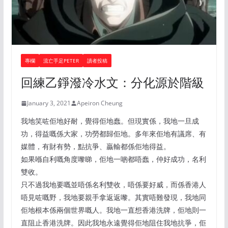
專欄
流亡手足PETER
讀者投稿
回練乙錚潑冷水文：分化源於階級
January 3, 2021
Apeiron Cheung
我地笑咗佢地好耐，覺得佢地蠢。但現實係，我地一旦成
功，得益嘅係大家，功勞都歸佢地。多年來佢地有議席、有
媒體，有財有勢，點抗爭、贏輸都係佢地得益。
如果喺自利嘅角度嚟睇，佢地一啲都唔蠢，仲好成功，名利
雙收。
只不過我地要嘅並唔係名利雙收，唔係要好威，而係香港人
唔見咗嘅野，我地要親手拿返返嚟。其實唔難發現，我地同
佢地根本係兩個世界嘅人。我地一直想香港洗牌，佢地則一
直阻止香港洗牌。因此我地永遠覺得佢地阻住我地抗爭，佢