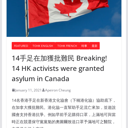
FEATURED
TOHK ENGLISH
TOHK FRENCH
時事
最新
14手足在加獲批難民 Breaking!
14 HK activists were granted
asylum in Canada
January 11, 2021
Apeiron Cheung
14名香港手足在新香港文化協會（下稱港化協）協助底下，
在加拿大獲批難民。港化協一直幫助手足流亡來加，並遊說
國會支持香港抗爭。例如早前手足購得口罩，上滿地可與當
時正在競選保守黨黨魁的奧圖爾致送口罩予滿地可之醫院，