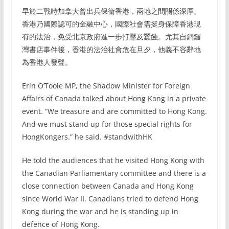
早於二戰時加拿大曾出兵保衞香港，兩地之間關係深厚。
香港乃國際認可的金融中心，國際社會需挺身保障香港現
有的法治，免受北京政府進一步打壓及蠶蝕。尤其自銅鑼
灣書店事件後，香港的法治社會危在旦夕，他義不容辭地
為香港人發聲。
Erin O’Toole MP, the Shadow Minister for Foreign
Affairs of Canada talked about Hong Kong in a private
event. “We treasure and are committed to Hong Kong.
And we must stand up for those special rights for
HongKongers.” he said. #standwithHK
He told the audiences that he visited Hong Kong with
the Canadian Parliamentary committee and there is a
close connection between Canada and Hong Kong
since World War II. Canadians tried to defend Hong
Kong during the war and he is standing up in
defence of Hong Kong.