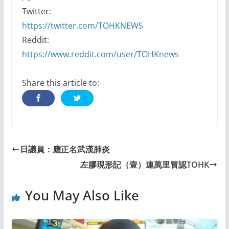
Twitter:
https://twitter.com/TOHKNEWS
Reddit:
https://www.reddit.com/user/TOHKnews
Share this article to:
日議員：應正名武漢肺炎
左膠現形記（壹）連萬里冒認TOHK
You May Also Like