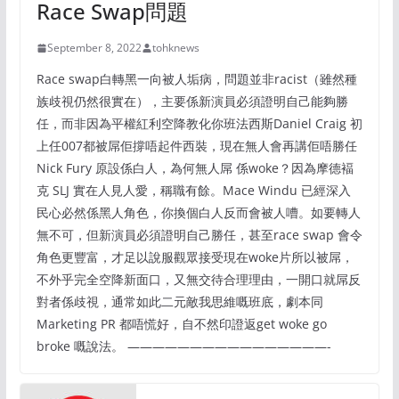
Race Swap問題
September 8, 2022
tohknews
Race swap白轉黑一向被人垢病，問題並非racist（雖然種
族歧視仍然很實在），主要係新演員必須證明自己能夠勝
任，而非因為平權紅利空降教化你班法西斯Daniel Craig 初
上任007都被屌佢撐唔起件西裝，現在無人會再講佢唔勝任
Nick Fury 原設係白人，為何無人屌 係woke？因為摩德褔
克 SLJ 實在人見人愛，稱職有餘。Mace Windu 已經深入
民心必然係黑人角色，你換個白人反而會被人嘈。如要轉人
無不可，但新演員必須證明自己勝任，甚至race swap 會令
角色更豐富，才足以說服觀眾接受現在woke片所以被屌，
不外乎完全空降新面口，又無交待合理理由，一開口就屌反
對者係歧視，通常如此二元敵我思維嘅班底，劇本同
Marketing PR 都唔慌好，自不然印證返get woke go
broke 嘅說法。 ————————————————-