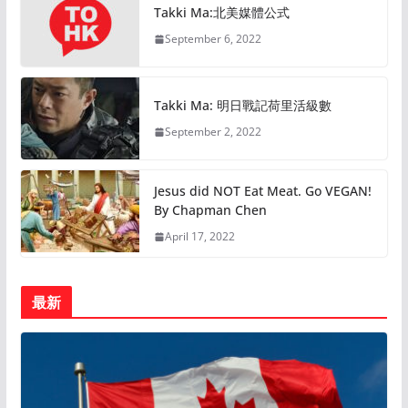
Takki Ma:北美媒體公式
September 6, 2022
Takki Ma: 明日戰記荷里活級數
September 2, 2022
Jesus did NOT Eat Meat. Go VEGAN!
By Chapman Chen
April 17, 2022
最新