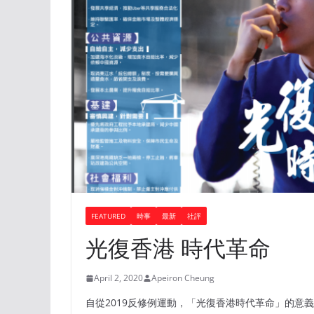
FEATURED
時事
最新
社評
光復香港 時代革命
April 2, 2020
Apeiron Cheung
自從2019反修例運動，「光復香港時代革命」的意義，十