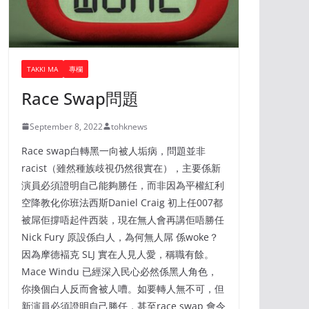
TAKKI MA
專欄
Race Swap問題
September 8, 2022
tohknews
Race swap白轉黑一向被人垢病，問題並非
racist（雖然種族歧視仍然很實在），主要係新
演員必須證明自己能夠勝任，而非因為平權紅利
空降教化你班法西斯Daniel Craig 初上任007都
被屌佢撐唔起件西裝，現在無人會再講佢唔勝任
Nick Fury 原設係白人，為何無人屌 係woke？
因為摩德褔克 SLJ 實在人見人愛，稱職有餘。
Mace Windu 已經深入民心必然係黑人角色，
你換個白人反而會被人嘈。如要轉人無不可，但
新演員必須證明自己勝任，甚至race swap 會令