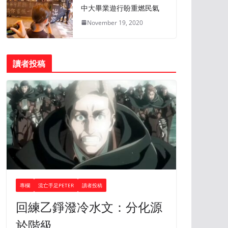
中大畢業遊行盼重燃民氣
November 19, 2020
讀者投稿
專欄
流亡手足PETER
讀者投稿
回練乙錚潑冷水文：分化源
於階級