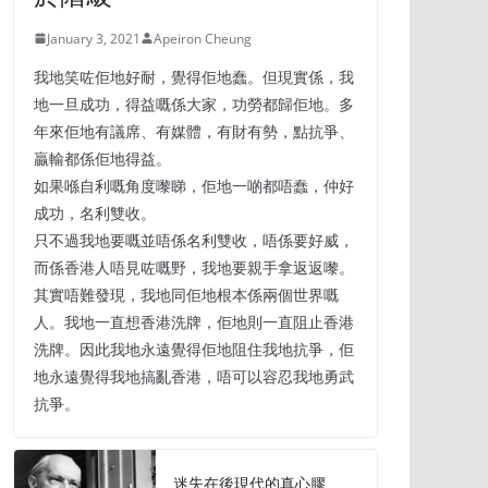
January 3, 2021
Apeiron Cheung
我地笑咗佢地好耐，覺得佢地蠢。但現實係，我
地一旦成功，得益嘅係大家，功勞都歸佢地。多
年來佢地有議席、有媒體，有財有勢，點抗爭、
贏輸都係佢地得益。
如果喺自利嘅角度嚟睇，佢地一啲都唔蠢，仲好
成功，名利雙收。
只不過我地要嘅並唔係名利雙收，唔係要好威，
而係香港人唔見咗嘅野，我地要親手拿返返嚟。
其實唔難發現，我地同佢地根本係兩個世界嘅
人。我地一直想香港洗牌，佢地則一直阻止香港
洗牌。因此我地永遠覺得佢地阻住我地抗爭，佢
地永遠覺得我地搞亂香港，唔可以容忍我地勇武
抗爭。
迷失在後現代的真心膠