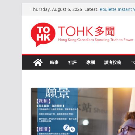
Skip
Latest:
Roulette Instant
Thursday, August 6, 2026
to
Comprehensive 
Kokemus Kansainvä
content
Voittamiseen
En ligne Roulette
ans d’expérience
Live Roulette ave
Joueurs Expérim
The Ultimate Gui
時事
社評
專欄
讀者投稿
T