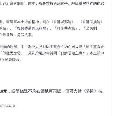
上述組織有關係，或本身就是秉持勇武抗爭、驅除韃虜精神的前線
派。而這些本土派的精神，寫在《香港城邦論》、《香港民族論》
革命」、「復興香港再現輝煌」、「打倒共產黨」、「全民制
在最前線，勇武抗爭。
割蓆的經歷。本土派中人見到民主黨會不約而同大嗌「民主黨賣香
「假難民之父」，見到梁耀忠會質問「點解唔做主席？」本土派中
視泛民為讎寇。
萬加元，這筆錢遠不夠在報紙買頭版，但可支持《多聞》抗
il.com