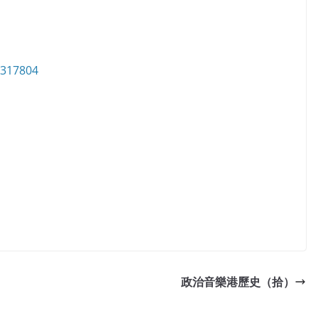
6317804
政治音樂港歷史（拾）