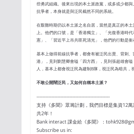
些勇武組織。後來出現的本土派政黨，或多或少都與
抗爭者，本身就是與泛民截然不同的系統。
在艱難時期仍以本土派之名自居，當然是真正的本土
上。他們的口號，是「香港獨立」、「光復香港時代
憲」、「習近平上吊共匪死清光」，他們的行動是衝
基本上做得前線抗爭者，都會有被泛民出賣、背刺、
港」，見到劉慧卿會嗌「四方西」，見到張超雄會嗌
人，基本上都會視泛民為建制B隊，視泛民為暗共，
不敢公開鬧泛民，又如何自稱本土派？
-------------------------------------------------
支持《多聞》眾籌計劃，我們目標是集資12
共2年！
Bank interact 課金給《多聞》：tohk928@gma
Subscribe us in: