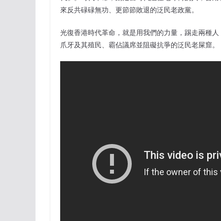
來反共碌碌無功、更節節敗退的泛民老政黨。
光復香港時代革命，就是用我們的力量，踢走兩種人
爪牙及其殖民、霸佔議席並阻礙抗爭的泛民老屎窟。