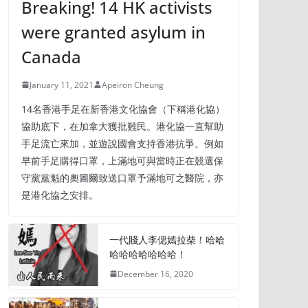
Breaking! 14 HK activists
were granted asylum in
Canada
January 11, 2021
Apeiron Cheung
14名香港手足在新香港文化協會（下稱港化協）
協助底下，在加拿大獲批難民。港化協一直幫助
手足流亡來加，並遊說國會支持香港抗爭。例如
早前手足購得口罩，上滿地可與當時正在競選保
守黨黨魁的奧圖爾致送口罩予滿地可之醫院，亦
是港化協之安排。
一代賤人李偲嫣拉柴！哈哈
哈哈哈哈哈哈哈！
December 16, 2020