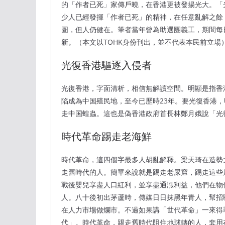
的「作者已死」家傳戶曉，在香港更被發揚光大。「光
少人已經發揮「作者已死」的精神，在任意亂解之餘
圄，但人仍健在。筆者當年曾為助選團義工，期間每
新。（本文以TOHK身份刊出，並不代表本民前立場
光復香港驅逐入侵者
光復香港，字面清析，相信無解讀空間。明顯是指香港
陷成為中国殖民地，至今已歷時23年。要光復香港
走中国蝗蟲。這也是偽香港政府首長林鄭月娥說「光
時代革命踢走老海鮮
時代革命，這四個字最多人胡亂解釋。梁天琦在造勢
走舊時代的人。簡單來說就是踢走老屎窟，踢走這些
戰後嬰兒享盡人口紅利，並享盡通漲利益，他們在物
人。八十後初出茅蘆時，傳媒日日抹黑年青人，幫招
在人力市場做爛市。不過如果講「世代革命」一來得
代」。時代革命，踢走舊時代阻住地球轉的人，套用