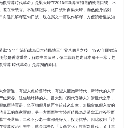
復香港時代革命」是梁天琦在2016年新界東補選的競選口號，不
，差在未裝香。不過稱記得，此口號出自梁天琦，雖然他身陷囹
日向選民解釋這句口號，現在寫文一篇以作解釋，方便讀者溫故知
）
繼1941年淪陷成為日本殖民地三年零八個月之後，1997年開始淪
，明顯是香港重光，解除中国殖民，像二戰時趕走日本鬼子一樣，趕
復香港 時代革命」是港獨的原因。
大會講過，有些人處於舊時代，有些人擁抱新時代，新時代的人革
尸位素餐、阻住地球轉的人。呂大樂《四代香港人》講世代之爭，
價低廉時買盡，坐享物價升值再售給後來出生，無機會低價入貨的
聘員工的商家壓價；另一方面面對大陸新殖民為居港拿工作簽證而
罪年長選民，二來不少老一輩都是好人，投身抗爭。因此改用「時
在香港政治生態中，就是踢走以「大佬文化」打壓新世代，又廿年