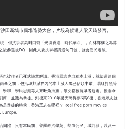
出席沙田新城市廣場造勢大會，片段為候選人梁天琦發言。
出現，但抗爭者高叫口號「光復香港 時代革命」，而林鄭稱之為港
之後參選被DQ，因此只要抗爭者講這句口號，就會泛民退散。
語也被作者已死式隨意解讀。香港眾志也自稱本土派，就知道這個
年雨傘之前，包括城邦派在內的本土派人馬已佔領中環、唱紅打黑等
。學聯、學民思潮等人來旺角插旗，每次都被抗爭者趕走。後雨傘
蓆，並譏為暴徒。到後來2016年梁天琦得票6萬6後，香港眾志就
時侯，香港眾志在哪裡？ Real free porn movies
, Europe.
治團體，只有本民前、普羅政治學苑、熱血公民、城邦派，以及一