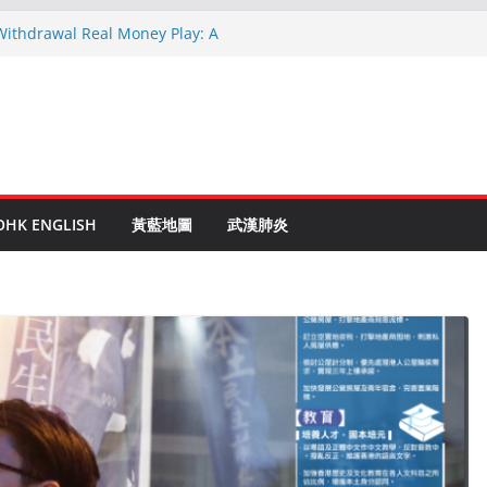
 Withdrawal Real Money Play: A
Guide
linen Ruletti: Parhaat Vinkit ja Taktiikat
 astuces: Conseils d’un expert après 15
c Crypto: Le Guide Complet pour les
entés
de to Online Roulette
OHK ENGLISH
黃藍地圖
武漢肺炎