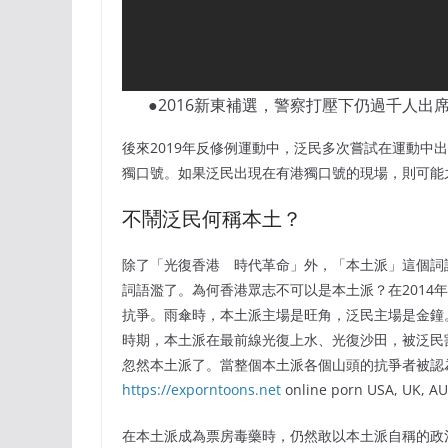
●2016新東補選，警察打壓下仍過千人
後來2019年反修例運動中，泛民多次嘗試在運動中
獨口號。如果泛民出現在有港獨口號的現場，則可能
不鬧泛民何稱本土？
除了「光復香港 時代革命」外，「本土派」這個詞
詞語濫了。為何香港眾志不可以是本土派？在2014
抗爭。雨傘時，本土派主場是旺角，泛民主場是金鐘
時期，本土派在最前線光復上水、光復沙田，被泛民割
忽然本土派了。當整個本土派各個山頭的抗爭者被認為是暴徒的
https://exporntoons.net
online porn USA, UK, AU
在本土派成為票房毒藥時，仍然敢以本土派自稱的政