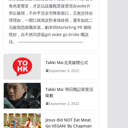
角色更豐富，才足以說服觀眾接受現在woke片
所以被屌，不外乎完全空降新面口，又無交待合
理理由，一開口就屌反對者係歧視，通常如此二
元敵我思維嘅班底，劇本同Marketing PR 都唔
慌好，自不然印證返get woke go broke 嘅說
法。 ————————————————-
Takki Ma:北美媒體公式
September 6, 2022
Takki Ma: 明日戰記荷里活
級數
September 2, 2022
Jesus did NOT Eat Meat.
Go VEGAN! By Chapman