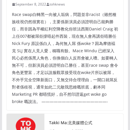
September 8, 2022
tohknews
Race swap白轉黑一向被人垢病，問題並非racist（雖然種
族歧視仍然很實在），主要係新演員必須證明自己能夠勝
任，而非因為平權紅利空降教化你班法西斯Daniel Craig 初
上任007都被屌佢撐唔起件西裝，現在無人會再講佢唔勝任
Nick Fury 原設係白人，為何無人屌 係woke？因為摩德褔
克 SLJ 實在人見人愛，稱職有餘。Mace Windu 已經深入
民心必然係黑人角色，你換個白人反而會被人嘈。如要轉人
無不可，但新演員必須證明自己勝任，甚至race swap 會令
角色更豐富，才足以說服觀眾接受現在woke片所以被屌，
不外乎完全空降新面口，又無交待合理理由，一開口就屌反
對者係歧視，通常如此二元敵我思維嘅班底，劇本同
Marketing PR 都唔慌好，自不然印證返get woke go
broke 嘅說法。 ————————————————-
Takki Ma:北美媒體公式