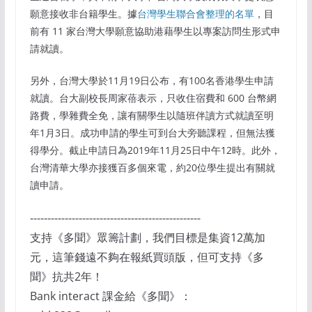
願意接收非台籍學生。據
台灣學生聯合會整理的名單
，目
前有 11 家台灣大學願意協助港藉學生以專案訪問生形式申
請就讀。
另外，台灣大學於11月19日公布，有100名香港學生申請
就讀。台大副校長周家蓓表示，只收住宿費和 600 台幣網
路費，學雜費全免，讓有關學生以隨班伴讀方式就讀至明
年1月3日。成功申請的學生可到台大旁聽課程，但無法獲
得學分。截止申請日為2019年11月25日中午12時。此外，
台灣清華大學亦接獲百多個來電，約20位學生提出有關就
讀申請。
-------------------------------------------------
支持《多聞》眾籌計劃，我們目標是集資12萬加
元，這筆錢遠不夠在報紙買頭版，但可支持《多
聞》抗共2年！
Bank interact 課金給《多聞》：