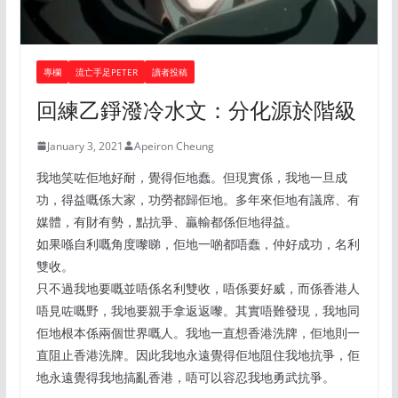
專欄
流亡手足PETER
讀者投稿
回練乙錚潑冷水文：分化源於階級
January 3, 2021
Apeiron Cheung
我地笑咗佢地好耐，覺得佢地蠢。但現實係，我地一旦成
功，得益嘅係大家，功勞都歸佢地。多年來佢地有議席、有
媒體，有財有勢，點抗爭、贏輸都係佢地得益。
如果喺自利嘅角度嚟睇，佢地一啲都唔蠢，仲好成功，名利
雙收。
只不過我地要嘅並唔係名利雙收，唔係要好威，而係香港人
唔見咗嘅野，我地要親手拿返返嚟。其實唔難發現，我地同
佢地根本係兩個世界嘅人。我地一直想香港洗牌，佢地則一
直阻止香港洗牌。因此我地永遠覺得佢地阻住我地抗爭，佢
地永遠覺得我地搞亂香港，唔可以容忍我地勇武抗爭。