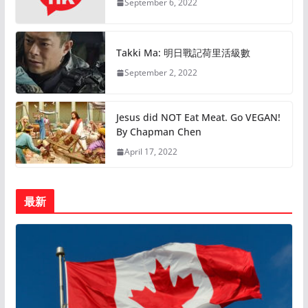
September 6, 2022
Takki Ma: 明日戰記荷里活級數
September 2, 2022
Jesus did NOT Eat Meat. Go VEGAN!
By Chapman Chen
April 17, 2022
最新