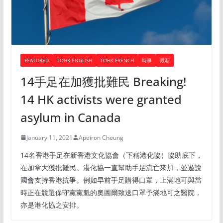
FEATURED
TOHK ENGLISH
TOHK FRENCH
時事
最新
14手足在加獲批難民 Breaking!
14 HK activists were granted
asylum in Canada
January 11, 2021
Apeiron Cheung
14名香港手足在新香港文化協會（下稱港化協）協助底下，
在加拿大獲批難民。港化協一直幫助手足流亡來加，並遊說
國會支持香港抗爭。例如早前手足購得口罩，上滿地可與當
時正在競選保守黨黨魁的奧圖爾致送口罩予滿地可之醫院，
亦是港化協之安排。