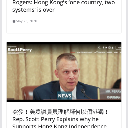
Rogers: Hong Kong’s ‘one country, two
systems’ is over
May 23, 2020
突發！美眾議員貝理解釋何以倡港獨！
Rep. Scott Perry Explains why he
Supports Hong Kong Independence.