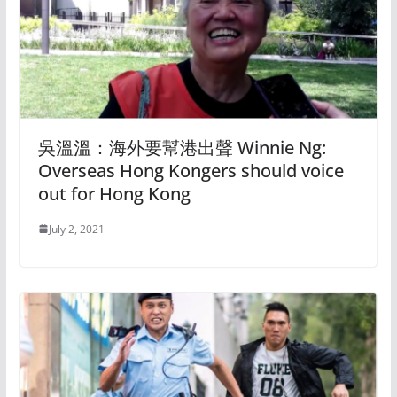
吳溫溫：海外要幫港出聲 Winnie Ng:
Overseas Hong Kongers should voice
out for Hong Kong
July 2, 2021