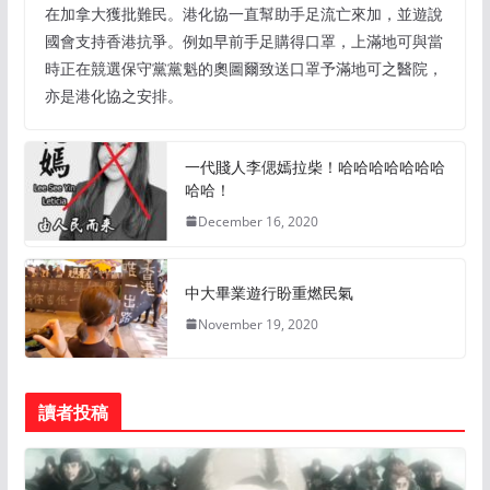
在加拿大獲批難民。港化協一直幫助手足流亡來加，並遊說
國會支持香港抗爭。例如早前手足購得口罩，上滿地可與當
時正在競選保守黨黨魁的奧圖爾致送口罩予滿地可之醫院，
亦是港化協之安排。
一代賤人李偲嫣拉柴！哈哈哈哈哈哈哈
哈哈！
December 16, 2020
中大畢業遊行盼重燃民氣
November 19, 2020
讀者投稿