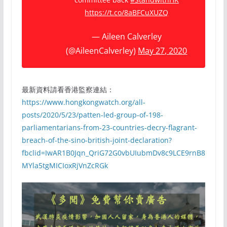
https://t.co/8aBFCuXUZQ
— Aileen Calverley
(@AileenCalverley)
May 27, 2020
最新資料請看香港監察連結：
https://www.hongkongwatch.org/all-
posts/2020/5/23/patten-led-group-of-198-
parliamentarians-from-23-countries-decry-flagrant-
breach-of-the-sino-british-joint-declaration?
fbclid=IwAR1B0Jqn_QriG72G0vbUIubmDv8c9LCE9rnB8
MYla5tgMICIoxRjVnZcRGk