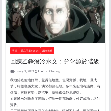
專欄
流亡手足PETER
讀者投稿
回練乙錚潑冷水文：分化源於階級
January 3, 2021
Apeiron Cheung
我地笑咗佢地好耐，覺得佢地蠢。但現實係，我地一旦成
功，得益嘅係大家，功勞都歸佢地。多年來佢地有議席、有
媒體，有財有勢，點抗爭、贏輸都係佢地得益。
如果喺自利嘅角度嚟睇，佢地一啲都唔蠢，仲好成功，名利
雙收。
只不過我地要嘅並唔係名利雙收，唔係要好威，而係香港人