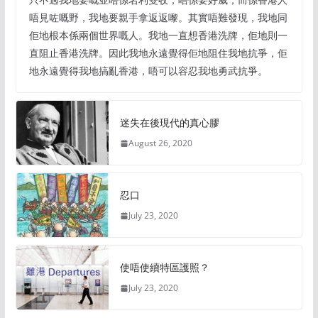
唔見咗嘅野，我地要親手拿返返嚟。其實唔難發現，我地同
佢地根本係兩個世界嘅人。我地一直想香港洗牌，佢地則一
直阻止香港洗牌。因此我地永遠覺得佢地阻住我地抗爭，佢
地永遠覺得我地搞亂香港，唔可以容忍我地勇武抗爭。
迷失在後現代的真心膠
August 26, 2020
忍口
July 23, 2020
使唔使續特區護照？
July 23, 2020