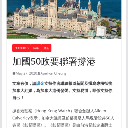
FEATURED
時事
最新
加國50政要聯署撐港
May 27, 2020
Apeiron Cheung
文章有價，請
課金
支持作者繼續報道新聞及撰寫專欄抵抗
加拿大紅媒，為加拿大港僑發聲。支持易博，即係支持你
自己！
據香港監察（Hong Kong Watch）聯合創辦人Aileen
Calverley表示，加拿大議員及前部長級人馬現階段共50人
簽署《彭督聯署》。《彭督聯署》是由前港督彭定康爵士