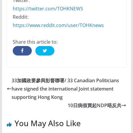
Twitter:
https://twitter.com/TOHKNEWS
Reddit:
https://www.reddit.com/user/TOHKnews
Share this article to:
33加國政要參與彭督聯署/ 33 Canadian Politicians
have signed the international Joint statement
supporting Hong Kong
10日病假買起NDP唔反共
You May Also Like