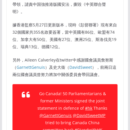
帶領，譴責中国強推港版國安法，撕毀《中英聯合聲
明》。
據香港監察5月27日更新版本，現時《彭督聯署》現有來自
32個國家共355名政要簽署，當中英國有86位、歐盟有74
位、加拿大有50位、美國有27位、澳洲25位、斯洛伐克19
位、瑞典13位、德國12位。
另外，Aileen Calverley在twitter中感謝國會議員詹努斯
（
GarnettGenuis
）及史大衞（
DavidSweet
），前兩日這
兩位國會議員曾努力將加中關係委員會帶回議會。
Go Canada! 50 Parliamentarians &
former Ministers signed the joint
statement in defence of
#hk
Thanks
@GarnettGenuis
@DavidSweetMP
tried to bring Canada China
committee back
#StandwithHK