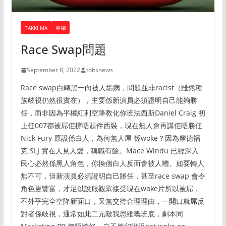
TAKKI MA
專欄
Race Swap問題
September 8, 2022
tohknews
Race swap白轉黑一向被人垢病，問題並非racist（雖然種
族歧視仍然很實在），主要係新演員必須證明自己能夠勝
任，而非因為平權紅利空降教化你班法西斯Daniel Craig 初
上任007都被屌佢撐唔起件西裝，現在無人會再講佢唔勝任
Nick Fury 原設係白人，為何無人屌 係woke？因為摩德褔
克 SLJ 實在人見人愛，稱職有餘。Mace Windu 已經深入
民心必然係黑人角色，你換個白人反而會被人嘈。如要轉人
無不可，但新演員必須證明自己勝任，甚至race swap 會令
角色更豐富，才足以說服觀眾接受現在woke片所以被屌，
不外乎完全空降新面口，又無交待合理理由，一開口就屌反
對者係歧視，通常如此二元敵我思維嘅班底，劇本同