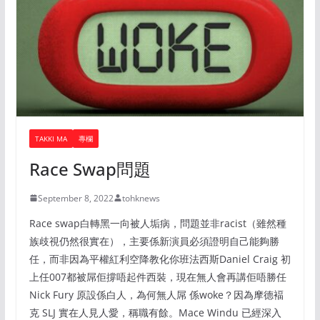
TAKKI MA
專欄
Race Swap問題
September 8, 2022
tohknews
Race swap白轉黑一向被人垢病，問題並非racist（雖然種
族歧視仍然很實在），主要係新演員必須證明自己能夠勝
任，而非因為平權紅利空降教化你班法西斯Daniel Craig 初
上任007都被屌佢撐唔起件西裝，現在無人會再講佢唔勝任
Nick Fury 原設係白人，為何無人屌 係woke？因為摩德褔
克 SLJ 實在人見人愛，稱職有餘。Mace Windu 已經深入