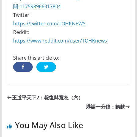
聞-117598966317804
Twitter:
https://twitter.com/TOHKNEWS
Reddit:
https://www.reddit.com/user/TOHKnews
Share this article to:
王道平天下2：報復與寬恕（六）
港語一分鐘：齮齕
You May Also Like