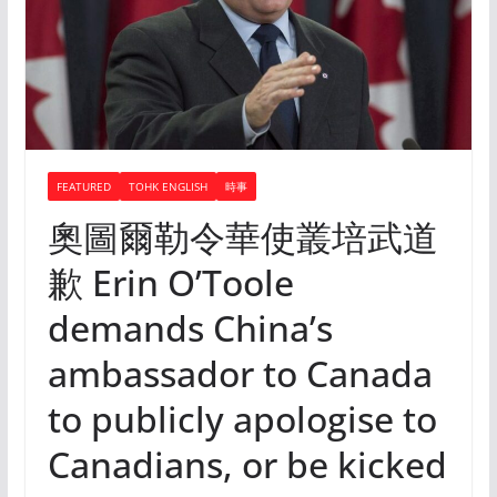
FEATURED
TOHK ENGLISH
時事
奧圖爾勒令華使叢培武道
歉 Erin O’Toole
demands China’s
ambassador to Canada
to publicly apologise to
Canadians, or be kicked