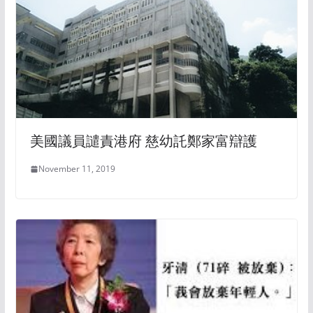
美國議員譴責港府 慈幼託鄭家富辯護
November 11, 2019