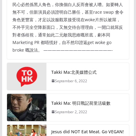
民心必然係黑人角色，你換個白人反而會被人嘈。如要轉人
無不可，但新演員必須證明自己勝任，甚至race swap 會令
角色更豐富，才足以說服觀眾接受現在woke片所以被屌，
不外乎完全空降新面口，又無交待合理理由，一開口就屌反
對者係歧視，通常如此二元敵我思維嘅班底，劇本同
Marketing PR 都唔慌好，自不然印證返get woke go
broke 嘅說法。 ————————————————-
Takki Ma:北美媒體公式
September 6, 2022
Takki Ma: 明日戰記荷里活級數
September 2, 2022
Jesus did NOT Eat Meat. Go VEGAN!