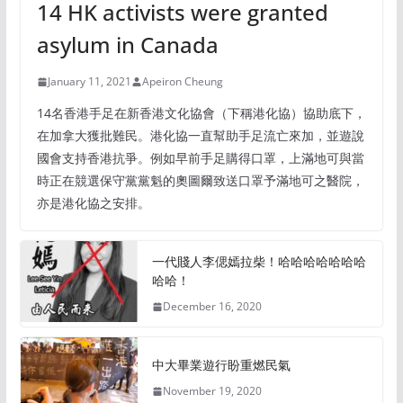
14 HK activists were granted
asylum in Canada
January 11, 2021
Apeiron Cheung
14名香港手足在新香港文化協會（下稱港化協）協助底下，
在加拿大獲批難民。港化協一直幫助手足流亡來加，並遊說
國會支持香港抗爭。例如早前手足購得口罩，上滿地可與當
時正在競選保守黨黨魁的奧圖爾致送口罩予滿地可之醫院，
亦是港化協之安排。
一代賤人李偲嫣拉柴！哈哈哈哈哈哈哈
哈哈！
December 16, 2020
中大畢業遊行盼重燃民氣
November 19, 2020