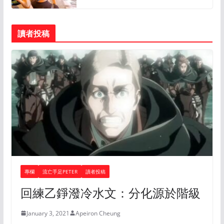
讀者投稿
專欄
流亡手足PETER
讀者投稿
回練乙錚潑冷水文：分化源於階級
January 3, 2021
Apeiron Cheung