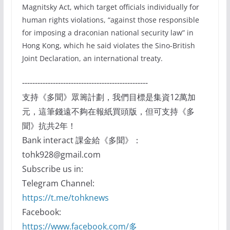
Magnitsky Act, which target officials individually for
human rights violations, “against those responsible
for imposing a draconian national security law” in
Hong Kong, which he said violates the Sino-British
Joint Declaration, an international treaty.
-------------------------------------------------
支持《多聞》眾籌計劃，我們目標是集資12萬加
元，這筆錢遠不夠在報紙買頭版，但可支持《多
聞》抗共2年！
Bank interact 課金給《多聞》：
tohk928@gmail.com
Subscribe us in:
Telegram Channel:
https://t.me/tohknews
Facebook:
https://www.facebook.com/多