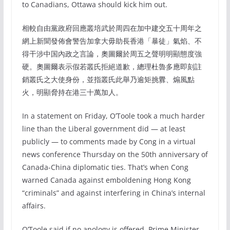
to Canadians, Ottawa should kick him out.
相較自由黨政府回應叢培武於周四在加中建交五十周年之
網上新聞發佈會警告加拿大毋助長香港「暴徒」氣焰、不
得干涉中国內政之言論，奧圖爾於周五之聲明明顯態度強
硬。奧圖爾表示假若叢氏拒絕道歉，總理杜魯多應即刻註
銷叢氏之大使身份，並指叢氏此舉乃逾矩挑釁、煽風點
火，明顯脅持在港三十萬加人。
In a statement on Friday, O’Toole took a much harder
line than the Liberal government did — at least
publicly — to comments made by Cong in a virtual
news conference Thursday on the 50th anniversary of
Canada-China diplomatic ties. That’s when Cong
warned Canada against emboldening Hong Kong
“criminals” and against interfering in China’s internal
affairs.
O’Toole said if no apology is offered, Prime Minister