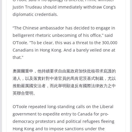
Justin Trudeau should immediately withdraw Cong’s
diplomatic credentials.
“The Chinese ambassador has decided to engage in
belligerent rhetoric unbecoming of his office,” said
O’Toole. “To be clear, this was a threat to the 300,000
Canadians in Hong Kong. And a barely veiled one at
that.”
奧圖爾重申，他持續要求自由黨政府加快批核尋求庇護的
港人，以及落實針對中港官員的馬肯尼茨基式制裁，尤以
推動嚴厲國安法者，而此舉明顯違反有國際法律效力之中
英聯合聲明。
O’Toole repeated long-standing calls on the Liberal
government to expedite entry to Canada for pro-
democracy protestors and political refugees fleeing
Hong Kong and to impose sanctions under the