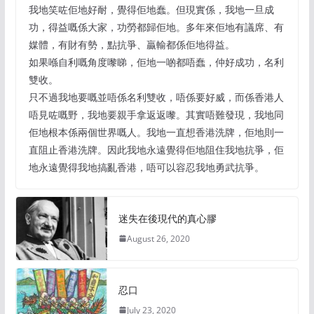
我地笑咗佢地好耐，覺得佢地蠢。但現實係，我地一旦成
功，得益嘅係大家，功勞都歸佢地。多年來佢地有議席、有
媒體，有財有勢，點抗爭、贏輸都係佢地得益。
如果喺自利嘅角度嚟睇，佢地一啲都唔蠢，仲好成功，名利
雙收。
只不過我地要嘅並唔係名利雙收，唔係要好威，而係香港人
唔見咗嘅野，我地要親手拿返返嚟。其實唔難發現，我地同
佢地根本係兩個世界嘅人。我地一直想香港洗牌，佢地則一
直阻止香港洗牌。因此我地永遠覺得佢地阻住我地抗爭，佢
地永遠覺得我地搞亂香港，唔可以容忍我地勇武抗爭。
迷失在後現代的真心膠
August 26, 2020
忍口
July 23, 2020