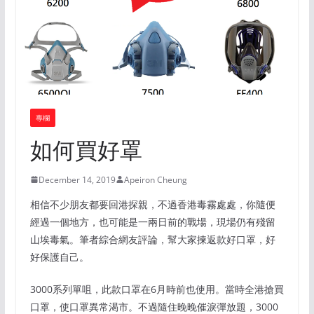
專欄
如何買好罩
December 14, 2019
Apeiron Cheung
相信不少朋友都要回港探親，不過香港毒霧處處，你隨便
經過一個地方，也可能是一兩日前的戰場，現場仍有殘留
山埃毒氣。筆者綜合網友評論，幫大家揀返款好口罩，好
好保護自己。
3000系列單咀，此款口罩在6月時前也使用。當時全港搶買
口罩，使口罩異常渴市。不過隨住晚晚催淚彈放題，3000