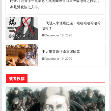
時正在競選保守黨黨魁的奧圖爾致送口罩予滿地可之醫院，
亦是港化協之安排。
一代賤人李偲嫣拉柴！哈哈哈哈哈哈哈
哈哈！
December 16, 2020
中大畢業遊行盼重燃民氣
November 19, 2020
讀者投稿