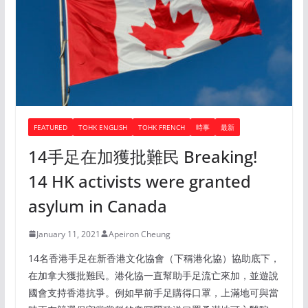
FEATURED
TOHK ENGLISH
TOHK FRENCH
時事
最新
14手足在加獲批難民 Breaking!
14 HK activists were granted
asylum in Canada
January 11, 2021
Apeiron Cheung
14名香港手足在新香港文化協會（下稱港化協）協助底下，
在加拿大獲批難民。港化協一直幫助手足流亡來加，並遊說
國會支持香港抗爭。例如早前手足購得口罩，上滿地可與當