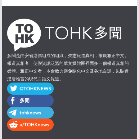
多聞是由安省港僑組成的組織，矢志報道真相，推廣雅正中文。
報道真相者，使假資訊泛濫的華文媒體圈裡面多一個報道真相的
媒體。雅正中文者，本會致力避免歐化中文及各地白話，以貼近
漢唐雅言的現代白話文報道。