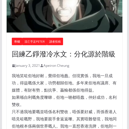
專欄
流亡手足PETER
讀者投稿
回練乙錚潑冷水文：分化源於階級
January 3, 2021
Apeiron Cheung
我地笑咗佢地好耐，覺得佢地蠢。但現實係，我地一旦成
功，得益嘅係大家，功勞都歸佢地。多年來佢地有議席、有
媒體，有財有勢，點抗爭、贏輸都係佢地得益。
如果喺自利嘅角度嚟睇，佢地一啲都唔蠢，仲好成功，名利
雙收。
只不過我地要嘅並唔係名利雙收，唔係要好威，而係香港人
唔見咗嘅野，我地要親手拿返返嚟。其實唔難發現，我地同
佢地根本係兩個世界嘅人。我地一直想香港洗牌，佢地則一