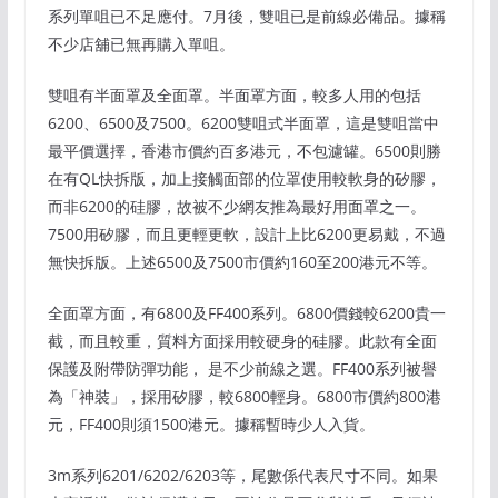
系列單咀已不足應付。7月後，雙咀已是前線必備品。據稱
不少店舖已無再購入單咀。
雙咀有半面罩及全面罩。半面罩方面，較多人用的包括
6200、6500及7500。6200雙咀式半面罩，這是雙咀當中
最平價選擇，香港市價約百多港元，不包濾罐。6500則勝
在有QL快拆版，加上接觸面部的位罩使用較軟身的矽膠，
而非6200的硅膠，故被不少網友推為最好用面罩之一。
7500用矽膠，而且更輕更軟，設計上比6200更易戴，不過
無快拆版。上述6500及7500市價約160至200港元不等。
全面罩方面，有6800及FF400系列。6800價錢較6200貴一
截，而且較重，質料方面採用較硬身的硅膠。此款有全面
保護及附帶防彈功能， 是不少前線之選。FF400系列被譽
為「神裝」，採用矽膠，較6800輕身。6800市價約800港
元，FF400則須1500港元。據稱暫時少人入貨。
3m系列6201/6202/6203等，尾數係代表尺寸不同。如果