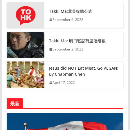
Takki Ma:北美媒體公式
September 6, 2022
Takki Ma: 明日戰記荷里活級數
September 2, 2022
Jesus did NOT Eat Meat. Go VEGAN!
By Chapman Chen
April 17, 2022
最新