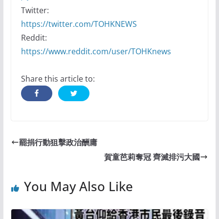
Twitter:
https://twitter.com/TOHKNEWS
Reddit:
https://www.reddit.com/user/TOHKnews
Share this article to:
罷捐行動狙擊政治酬庸
賀童芭莉奪冠 齊滅排污大國
You May Also Like