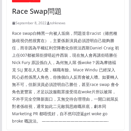
Race Swap問題
September 8, 2022
tohknews
Race swap白轉黑一向被人垢病，問題並非racist（雖然種
族歧視仍然很實在），主要係新演員必須證明自己能夠勝
任，而非因為平權紅利空降教化你班法西斯Daniel Craig 初
上任007都被屌佢撐唔起件西裝，現在無人會再講佢唔勝任
Nick Fury 原設係白人，為何無人屌 係woke？因為摩德褔
克 SLJ 實在人見人愛，稱職有餘。Mace Windu 已經深入
民心必然係黑人角色，你換個白人反而會被人嘈。如要轉人
無不可，但新演員必須證明自己勝任，甚至race swap 會令
角色更豐富，才足以說服觀眾接受現在woke片所以被屌，
不外乎完全空降新面口，又無交待合理理由，一開口就屌反
對者係歧視，通常如此二元敵我思維嘅班底，劇本同
Marketing PR 都唔慌好，自不然印證返get woke go
broke 嘅說法。 ————————————————-