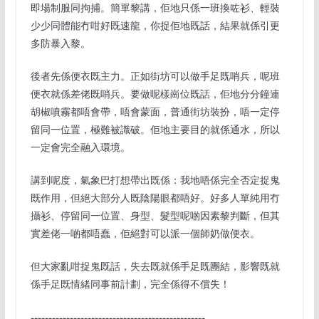
即場制服同拘捕。簡單黎講，佢地只係一班換咗衫、輕裝
少少同體能冇咁好既速龍，你捉佢地既話，結果就係引更
多防暴入黎。
後者先係便衣既主力。正如街坊可以做手足既哨兵，呢班
便衣就係差佬既哨兵。要做呢樣崗位既話，佢地分分鐘連
胡椒噴霧都唔會帶，唔會蒙面，普通街坊裝扮，唔一定停
留同一位置，極難被識破。佢地主要目的就係通水，所以
一定會完全融入環境。
講到呢度，氣象巴打想帶出既係：我地唔係完全否定捉鬼
既作用，但絕大部分人既陰陽眼都唔好。好多人單純用冇
攝衫、停留同一位置、身型、髮型呢啲因素黎判斷，但其
實差佬一啲都唔蠢，佢絕對可以派一個師奶做便衣。
但大家亂咁捉鬼既話，失去既就係手足既團結，影響既就
係手足既情緒同事前計劃，完全係得不償失！
-------------------------------------------------