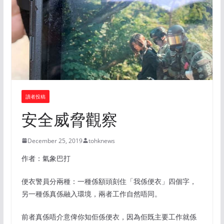
讀者投稿
安全威脅觀察
December 25, 2019
tohknews
作者：氣象巴打
便衣警員分兩種：一種係額頭刻住「我係便衣」四個字，
另一種係真係融入環境，兩者工作自然唔同。
前者真係唔介意俾你知佢係便衣，因為佢既主要工作就係