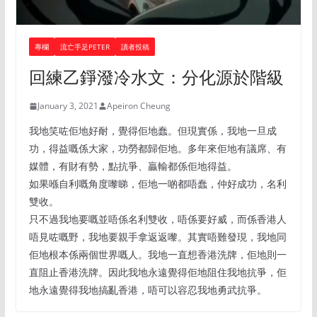
專欄
流亡手足PETER
讀者投稿
回練乙錚潑冷水文：分化源於階級
January 3, 2021
Apeiron Cheung
我地笑咗佢地好耐，覺得佢地蠢。但現實係，我地一旦成
功，得益嘅係大家，功勞都歸佢地。多年來佢地有議席、有
媒體，有財有勢，點抗爭、贏輸都係佢地得益。
如果喺自利嘅角度嚟睇，佢地一啲都唔蠢，仲好成功，名利
雙收。
只不過我地要嘅並唔係名利雙收，唔係要好威，而係香港人
唔見咗嘅野，我地要親手拿返返嚟。其實唔難發現，我地同
佢地根本係兩個世界嘅人。我地一直想香港洗牌，佢地則一
直阻止香港洗牌。因此我地永遠覺得佢地阻住我地抗爭，佢
地永遠覺得我地搞亂香港，唔可以容忍我地勇武抗爭。