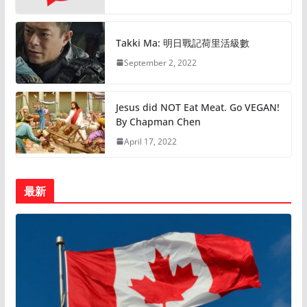
Takki Ma: 明日戰記荷里活級數
September 2, 2022
Jesus did NOT Eat Meat. Go VEGAN!
By Chapman Chen
April 17, 2022
最新