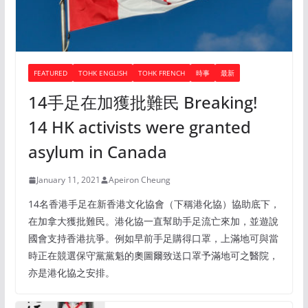
FEATURED
TOHK ENGLISH
TOHK FRENCH
時事
最新
14手足在加獲批難民 Breaking!
14 HK activists were granted
asylum in Canada
January 11, 2021
Apeiron Cheung
14名香港手足在新香港文化協會（下稱港化協）協助底下，
在加拿大獲批難民。港化協一直幫助手足流亡來加，並遊說
國會支持香港抗爭。例如早前手足購得口罩，上滿地可與當
時正在競選保守黨黨魁的奧圖爾致送口罩予滿地可之醫院，
亦是港化協之安排。