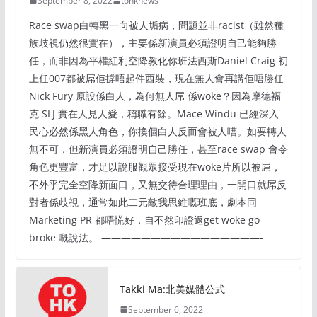
September 8, 2022
tohknews
Race swap白轉黑一向被人垢病，問題並非racist（雖然種
族歧視仍然很實在），主要係新演員必須證明自己能夠勝
任，而非因為平權紅利空降教化你班法西斯Daniel Craig 初
上任007都被屌佢撐唔起件西裝，現在無人會再講佢唔勝任
Nick Fury 原設係白人，為何無人屌 係woke？因為摩德褔
克 SLJ 實在人見人愛，稱職有餘。Mace Windu 已經深入
民心必然係黑人角色，你換個白人反而會被人嘈。如要轉人
無不可，但新演員必須證明自己勝任，甚至race swap 會令
角色更豐富，才足以說服觀眾接受現在woke片所以被屌，
不外乎完全空降新面口，又無交待合理理由，一開口就屌反
對者係歧視，通常如此二元敵我思維嘅班底，劇本同
Marketing PR 都唔慌好，自不然印證返get woke go
broke 嘅說法。 ————————————————-
Takki Ma:北美媒體公式
September 6, 2022