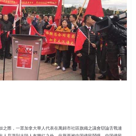
加之際，一眾加拿大華人代表在萬錦市社區旗織之議會辯論舌戰連
大人見識到大陸人有幾紅之外，此舉更被中国僑民鬧爆。中国僑民