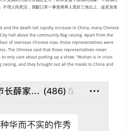
」不理人民死活，買斷口罩一事更將華人置於三煞位上，徒惹加拿
d and the death toll rapidly increase in China, many Chinese
ty hall about the community flag raising. Apart from the
lour of overseas Chinese now, those representatives were
ss. The Chinese said that those representatives never
to only care about putting up a show. “Wuhan is in crisis
g raising, and they brought out all the masks to China and