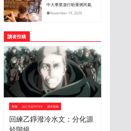
中大畢業遊行盼重燃民氣
November 19, 2020
讀者投稿
專欄
流亡手足PETER
讀者投稿
回練乙錚潑冷水文：分化源
於階級