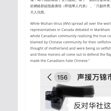
於網絡群組指責僑領（即指華人代表），「只顧作秀
大人仇恨。
While Wuhan-Virus (WV) spread all over the worl
representatives in Canada debated in Markham Ci
whole Canadian community realizing the true co
blamed by Chinese community for their selfishne
thought of motherland and were being so selfish 
and these morons all come out to defend the fla
made the Canadians hate Chinese.”