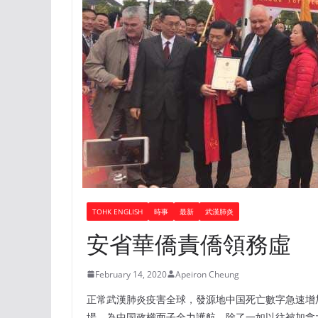
TOHK ENGLISH
時事
最新
武漢肺炎
安省華僑責僑領務虛
February 14, 2020
Apeiron Cheung
正常武漢肺炎疫害全球，發源地中国死亡數字急速增
場，為中国政權面子全力護航。除了一如以往被加拿