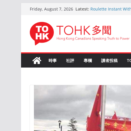
Skip
Latest:
Roulette Instant Wit
Friday, August 7, 2026
to
Comprehensive Gui
Kokemus Kansainvälin
content
Voittamiseen
En ligne Roulette as
ans d’expérience
Live Roulette avec C
Joueurs Expériment
The Ultimate Guide t
時事
社評
專欄
讀者投稿
T