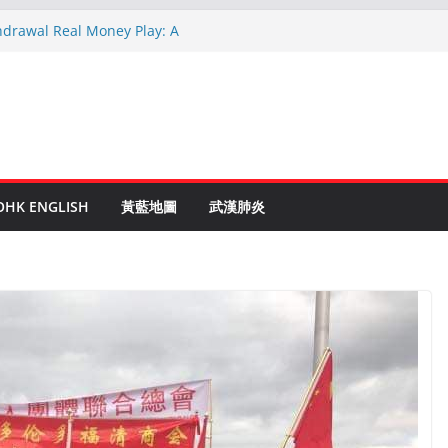
hdrawal Real Money Play: A
de
en Ruletti: Parhaat Vinkit ja Taktiikat
tuces: Conseils d’un expert après 15
rypto: Le Guide Complet pour les
és
o Online Roulette
OHK ENGLISH
黃藍地圖
武漢肺炎