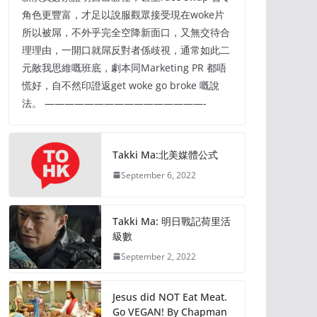
角色更豐富，才足以說服觀眾接受現在woke片
所以被屌，不外乎完全空降新面口，又無交待合
理理由，一開口就屌反對者係歧視，通常如此二
元敵我思維嘅班底，劇本同Marketing PR 都唔
慌好，自不然印證返get woke go broke 嘅說
法。 ————————————————-
Takki Ma:北美媒體公式
September 6, 2022
Takki Ma: 明日戰記荷里活
級數
September 2, 2022
Jesus did NOT Eat Meat.
Go VEGAN! By Chapman