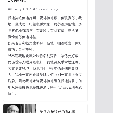
January 3, 2021
Apeiron Cheung
我地笑咗佢地好耐，覺得佢地蠢。但現實係，我
地一旦成功，得益嘅係大家，功勞都歸佢地。多
年來佢地有議席、有媒體，有財有勢，點抗爭、
贏輸都係佢地得益。
如果喺自利嘅角度嚟睇，佢地一啲都唔蠢，仲好
成功，名利雙收。
只不過我地要嘅並唔係名利雙收，唔係要好威，
而係香港人唔見咗嘅野，我地要親手拿返返嚟。
其實唔難發現，我地同佢地根本係兩個世界嘅
人。我地一直想香港洗牌，佢地則一直阻止香港
洗牌。因此我地永遠覺得佢地阻住我地抗爭，佢
地永遠覺得我地搞亂香港，唔可以容忍我地勇武
抗爭。
迷失在後現代的真心膠