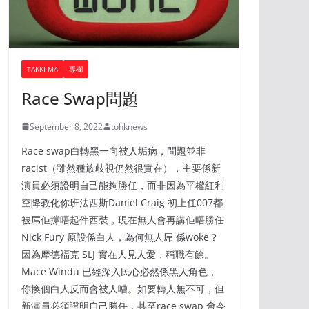
TAKKI MA
專欄
Race Swap問題
September 8, 2022
tohknews
Race swap白轉黑一向被人垢病，問題並非
racist（雖然種族歧視仍然很實在），主要係新
演員必須證明自己能夠勝任，而非因為平權紅利
空降教化你班法西斯Daniel Craig 初上任007都
被屌佢撐唔起件西裝，現在無人會再講佢唔勝任
Nick Fury 原設係白人，為何無人屌 係woke？
因為摩德褔克 SLJ 實在人見人愛，稱職有餘。
Mace Windu 已經深入民心必然係黑人角色，
你換個白人反而會被人嘈。如要轉人無不可，但
新演員必須證明自己勝任，甚至race swap 會令