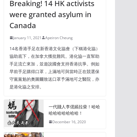
Breaking! 14 HK activists
were granted asylum in
Canada
January 11, 2021
Apeiron Cheung
14名香港手足在新香港文化協會（下稱港化協）
協助底下，在加拿大獲批難民。港化協一直幫助
手足流亡來加，並遊說國會支持香港抗爭。例如
早前手足購得口罩，上滿地可與當時正在競選保
守黨黨魁的奧圖爾致送口罩予滿地可之醫院，亦
是港化協之安排。
一代賤人李偲嫣拉柴！哈哈
哈哈哈哈哈哈哈！
December 16, 2020