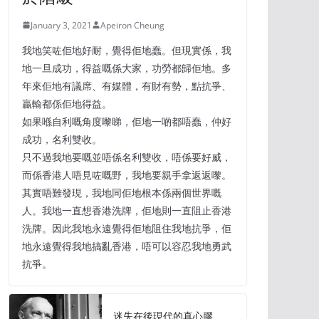
January 3, 2021
Apeiron Cheung
我地笑咗佢地好耐，覺得佢地蠢。但現實係，我
地一旦成功，得益嘅係大家，功勞都歸佢地。多
年來佢地有議席、有媒體，有財有勢，點抗爭、
贏輸都係佢地得益。
如果喺自利嘅角度嚟睇，佢地一啲都唔蠢，仲好
成功，名利雙收。
只不過我地要嘅並唔係名利雙收，唔係要好威，
而係香港人唔見咗嘅野，我地要親手拿返返嚟。
其實唔難發現，我地同佢地根本係兩個世界嘅
人。我地一直想香港洗牌，佢地則一直阻止香港
洗牌。因此我地永遠覺得佢地阻住我地抗爭，佢
地永遠覺得我地搞亂香港，唔可以容忍我地勇武
抗爭。
迷失在後現代的真心膠