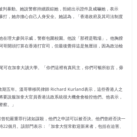
面臨被判暴動。她說警察持續跟綜她，拒絕出示證件及咸嚇她，表示
暴打，她亦擔心自己人身安全。她認為，「香港政府及其司法制度
他在理大參與示威，警察包圍校園。他說「那裡是戰場」。他胸膛
阿哥開頭打算在香港打官司，但最後覺得這是無厘頭，因為政治檢
年尾可在加拿大讀大學。「你們這裡有真民主，你們可暢所欲言，毋
年。溫哥華移民律師 Richard Kurland表示，這些香港人之
將要說服加拿大官員香港法政系統很大機會會檢控他們。他表示，
警察。」
尋求庇護者曾犯嚴重罪行諸如謀殺，他們之申請可以被否決。他們曾經否決一
時22個月。該部門表示：「加拿大恆常歡迎新來者，包括在迫害、