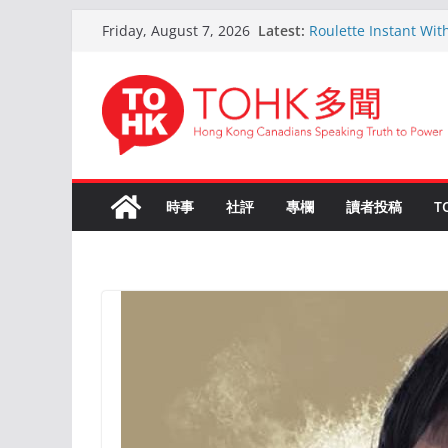
Skip
Latest:
Roulette Instant Wit
Friday, August 7, 2026
to
Comprehensive Gui
Kokemus Kansainvälin
content
Voittamiseen
En ligne Roulette as
ans d’expérience
Live Roulette avec C
Joueurs Expériment
The Ultimate Guide t
時事
社評
專欄
讀者投稿
T