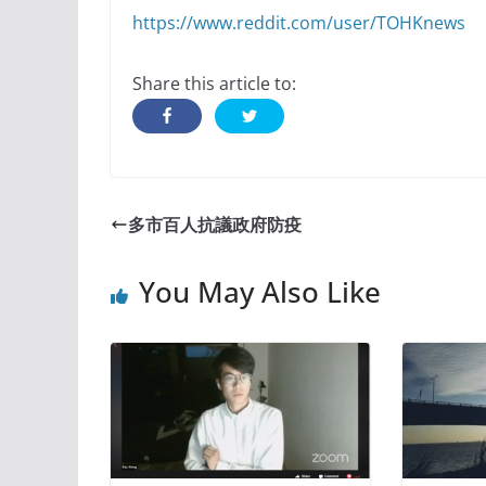
https://www.reddit.com/user/TOHKnews
Share this article to:
多市百人抗議政府防疫
You May Also Like