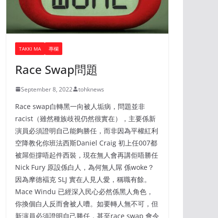
TAKKI MA
專欄
Race Swap問題
September 8, 2022
tohknews
Race swap白轉黑一向被人垢病，問題並非
racist（雖然種族歧視仍然很實在），主要係新
演員必須證明自己能夠勝任，而非因為平權紅利
空降教化你班法西斯Daniel Craig 初上任007都
被屌佢撐唔起件西裝，現在無人會再講佢唔勝任
Nick Fury 原設係白人，為何無人屌 係woke？
因為摩德褔克 SLJ 實在人見人愛，稱職有餘。
Mace Windu 已經深入民心必然係黑人角色，
你換個白人反而會被人嘈。如要轉人無不可，但
新演員必須證明自己勝任，甚至race swap 會令