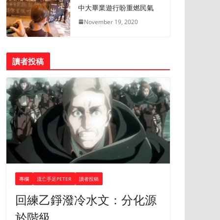
中大畢業遊行盼重燃民氣
November 19, 2020
讀者投稿
專欄
流亡手足PETER
讀者投稿
回練乙錚潑冷水文：分化源
於階級