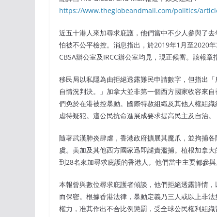
https://www.theglobeandmail.com/politics/artic
近五十港人來加尋求庇護，他們當中不少人參與了去
怕被不公平檢控。消息指出，於2019年1月至202
CBSA辦公室及IRCC辦公室均見，現正候審。該報
移民局以私隱為由拒絕透露難民申請數字，但指出「所
自情況判決。」加拿大並非第一個西方國家收容來自香
們免於在港被控暴動。國際特赦組織及其他人權組織紀
虐待疑犯。這公民抗命進展成要求提高民主及自治。
隨著武漢肺炎肆虐，香港政府擴展其魔爪，並拘捕各
虞。美加及其他西方國家迅即譴責濫捕。植根加拿大的新
到28名來加尋求庇護的香港人。他們當中主要都參
本報曾與數位尋求庇護者傾談，他們拒絕透露詳情，
而保密。根據香港法律，暴動定義乃三人或以上非法
權力，准其作出不合比例懲罰，受全球公民權利組織