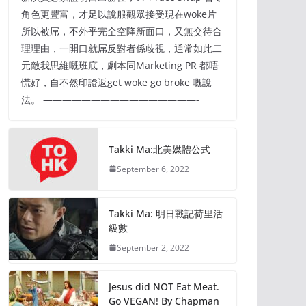
角色更豐富，才足以說服觀眾接受現在woke片
所以被屌，不外乎完全空降新面口，又無交待合
理理由，一開口就屌反對者係歧視，通常如此二
元敵我思維嘅班底，劇本同Marketing PR 都唔
慌好，自不然印證返get woke go broke 嘅說
法。 ————————————————-
Takki Ma:北美媒體公式
September 6, 2022
Takki Ma: 明日戰記荷里活
級數
September 2, 2022
Jesus did NOT Eat Meat.
Go VEGAN! By Chapman