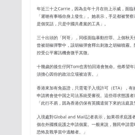
年近三十之Carrie，因為去年十月在街上示威，
「遲啲有事喺你身上發生」。她表示，手足都被警察
是個笑話，只是中國共產黨的工具」。
三十出頭的「阿哥」，同樣面臨暴動控罪。上個秋天
曾被胡椒彈擊中，該胡椒彈會釋出刺激之胡椒噴霧。
控受公平審訊機會微乎其微。
十幾歲的後生仔阿Tom也害怕回港會無命。他希望
須擔心因你的政治立場被迫害。」
香港來加有免簽證，只需電子入境許可（ETA），有效期五
申請將會使中国之司法系統受審視。這些尋求態護者
「此行不易，因為香港仍保有英國遣留下來的法庭及
入境處對Global and Mail記者表示，如果
個在外國獲庇護之申請個案。一般來說，難民申請需
恐怖及戰爭當中逃離者。」