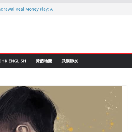
hdrawal Real Money Play: A
de
en Ruletti: Parhaat Vinkit ja Taktiikat
tuces: Conseils d’un expert après 15
rypto: Le Guide Complet pour les
és
o Online Roulette
OHK ENGLISH
黃藍地圖
武漢肺炎