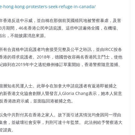
le-hong-kong-protesters-seek-refuge-in-canada/
年香港反送中示威，並自稱在那個前英國殖民地被警察暴虐，及害
0年3月期間，46名香港公民申請庇護。這些申請遍佈全國，在機場、
章指出，不能披露消息來源。
有合資格申請庇護者均會接受完整及公平之聆訊，並由IRCC按各
港的尋求庇護者。2018年，德國曾收容兩名香港民主鬥士，使他
錄到在2019年中之逃犯條例修訂草案開始，香港警察隨意濫捕、
階層知名民運人士。此舉令在加拿大申請庇護者有返港即被捕之
香港文化協會創辦人暨發言人Gloria Chang表示，她本人留意
與反香港政府示威，並面臨回港被捕之危。
以免中共對付其在香港之家人。故下面引述其情況均會因同一理由
集會，並破壞社會安寧，判刑可達十年監禁。 此法例給予警察過大
皆譴責。