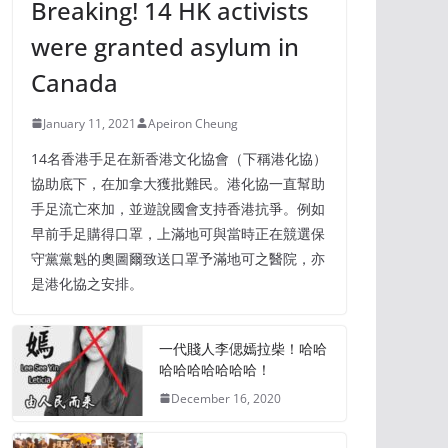
Breaking! 14 HK activists
were granted asylum in
Canada
January 11, 2021
Apeiron Cheung
14名香港手足在新香港文化協會（下稱港化協）
協助底下，在加拿大獲批難民。港化協一直幫助
手足流亡來加，並遊說國會支持香港抗爭。例如
早前手足購得口罩，上滿地可與當時正在競選保
守黨黨魁的奧圖爾致送口罩予滿地可之醫院，亦
是港化協之安排。
一代賤人李偲嫣拉柴！哈哈
哈哈哈哈哈哈哈！
December 16, 2020