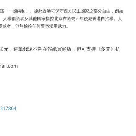
承諾「一國兩制」。據此香港可保守西方民主國家之部分自由，例如
、人權倡議者及其他國家指控北京在過去五年侵犯香港自治權。人
千示威者，但無檢控任何警察濫用武力。
萬加元，這筆錢遠不夠在報紙買頭版，但可支持《多聞》抗
il.com
6317804