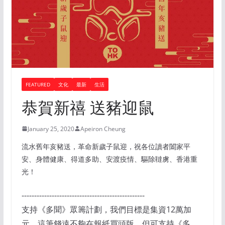
FEATURED
文化
最新
生活
恭賀新禧 送豬迎鼠
January 25, 2020
Apeiron Cheung
流水舊年亥豬送，革命新歲子鼠迎，祝各位讀者闔家平
安、身體健康、得道多助、安渡疫情、驅除韃虜、香港重
光！
-------------------------------------------------
支持《多聞》眾籌計劃，我們目標是集資12萬加
元，這筆錢遠不夠在報紙買頭版，但可支持《多