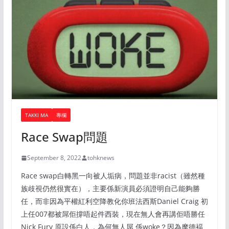
TAKKI MA
專欄
Race Swap問題
September 8, 2022
tohknews
Race swap白轉黑一向被人垢病，問題並非racist（雖然種
族歧視仍然很實在），主要係新演員必須證明自己能夠勝
任，而非因為平權紅利空降教化你班法西斯Daniel Craig 初
上任007都被屌佢撐唔起件西裝，現在無人會再講佢唔勝任
Nick Fury 原設係白人，為何無人屌 係woke？因為摩德褔