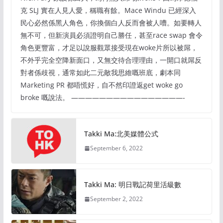
克 SLJ 實在人見人愛，稱職有餘。Mace Windu 已經深入
民心必然係黑人角色，你換個白人反而會被人嘈。如要轉人
無不可，但新演員必須證明自己勝任，甚至race swap 會令
角色更豐富，才足以說服觀眾接受現在woke片所以被屌，
不外乎完全空降新面口，又無交待合理理由，一開口就屌反
對者係歧視，通常如此二元敵我思維嘅班底，劇本同
Marketing PR 都唔慌好，自不然印證返get woke go
broke 嘅說法。 ————————————————-
Takki Ma:北美媒體公式
September 6, 2022
Takki Ma: 明日戰記荷里活級數
September 2, 2022