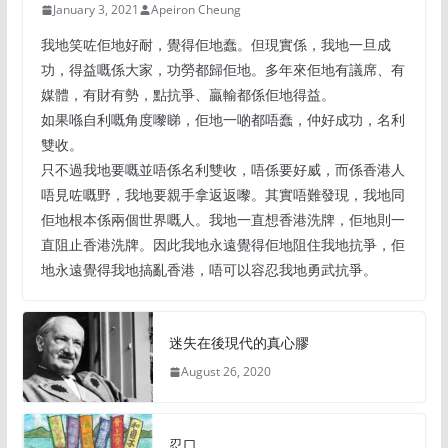
January 3, 2021
Apeiron Cheung
我地笑咗佢地好耐，覺得佢地蠢。但現實係，我地一旦成
功，得益嘅係大家，功勞都歸佢地。多年來佢地有議席、有
媒體，有財有勢，點抗爭、贏輸都係佢地得益。
如果喺自利嘅角度嚟睇，佢地一啲都唔蠢，仲好成功，名利
雙收。
只不過我地要嘅並唔係名利雙收，唔係要好威，而係香港人
唔見咗嘅野，我地要親手拿返返嚟。其實唔難發現，我地同
佢地根本係兩個世界嘅人。我地一直想香港洗牌，佢地則一
直阻止香港洗牌。因此我地永遠覺得佢地阻住我地抗爭，佢
地永遠覺得我地搞亂香港，唔可以容忍我地勇武抗爭。
迷失在後現代的真心膠
August 26, 2020
忍口