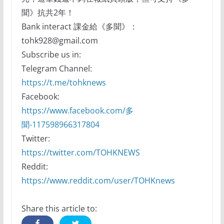
聞》抗共2年！
Bank interact 課金給《多聞》：
tohk928@gmail.com
Subscribe us in:
Telegram Channel:
https://t.me/tohknews
Facebook:
https://www.facebook.com/多
聞-117598966317804
Twitter:
https://twitter.com/TOHKNEWS
Reddit:
https://www.reddit.com/user/TOHKnews
Share this article to: