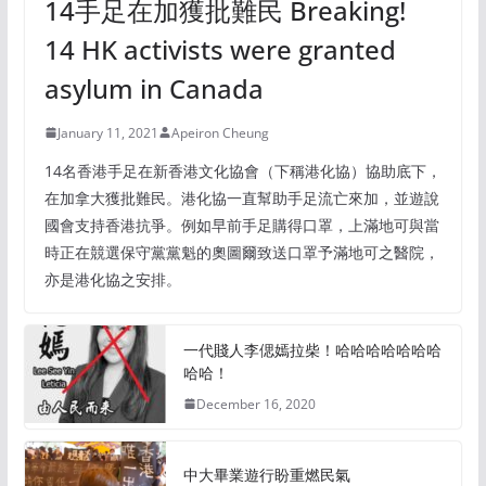
14手足在加獲批難民 Breaking!
14 HK activists were granted
asylum in Canada
January 11, 2021
Apeiron Cheung
14名香港手足在新香港文化協會（下稱港化協）協助底下，
在加拿大獲批難民。港化協一直幫助手足流亡來加，並遊說
國會支持香港抗爭。例如早前手足購得口罩，上滿地可與當
時正在競選保守黨黨魁的奧圖爾致送口罩予滿地可之醫院，
亦是港化協之安排。
一代賤人李偲嫣拉柴！哈哈哈哈哈哈哈
哈哈！
December 16, 2020
中大畢業遊行盼重燃民氣