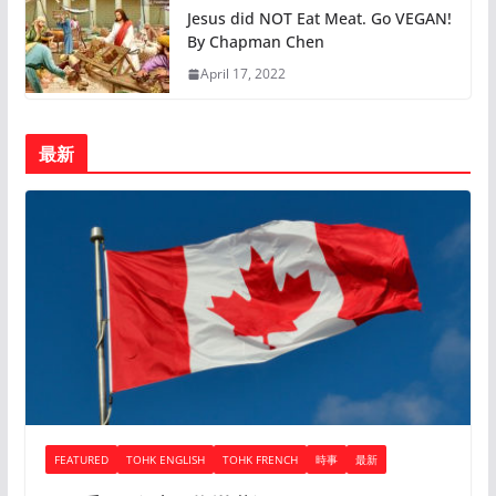
Jesus did NOT Eat Meat. Go VEGAN!
By Chapman Chen
April 17, 2022
最新
FEATURED
TOHK ENGLISH
TOHK FRENCH
時事
最新