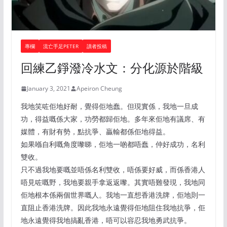
專欄
流亡手足PETER
讀者投稿
回練乙錚潑冷水文：分化源於階級
January 3, 2021
Apeiron Cheung
我地笑咗佢地好耐，覺得佢地蠢。但現實係，我地一旦成
功，得益嘅係大家，功勞都歸佢地。多年來佢地有議席、有
媒體，有財有勢，點抗爭、贏輸都係佢地得益。
如果喺自利嘅角度嚟睇，佢地一啲都唔蠢，仲好成功，名利
雙收。
只不過我地要嘅並唔係名利雙收，唔係要好威，而係香港人
唔見咗嘅野，我地要親手拿返返嚟。其實唔難發現，我地同
佢地根本係兩個世界嘅人。我地一直想香港洗牌，佢地則一
直阻止香港洗牌。因此我地永遠覺得佢地阻住我地抗爭，佢
地永遠覺得我地搞亂香港，唔可以容忍我地勇武抗爭。