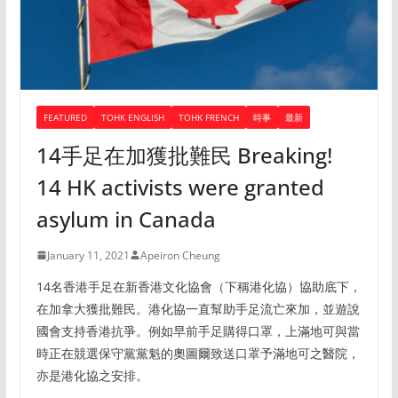
FEATURED
TOHK ENGLISH
TOHK FRENCH
時事
最新
14手足在加獲批難民 Breaking!
14 HK activists were granted
asylum in Canada
January 11, 2021
Apeiron Cheung
14名香港手足在新香港文化協會（下稱港化協）協助底下，
在加拿大獲批難民。港化協一直幫助手足流亡來加，並遊說
國會支持香港抗爭。例如早前手足購得口罩，上滿地可與當
時正在競選保守黨黨魁的奧圖爾致送口罩予滿地可之醫院，
亦是港化協之安排。