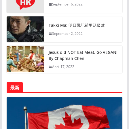
September 6, 2022
Takki Ma: 明日戰記荷里活級數
September 2, 2022
Jesus did NOT Eat Meat. Go VEGAN!
By Chapman Chen
April 17, 2022
最新