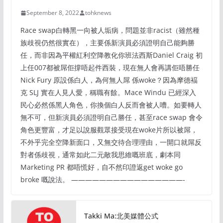
September 8, 2022
tohknews
Race swap白轉黑一向被人垢病，問題並非racist（雖然種
族歧視仍然很實在），主要係新演員必須證明自己能夠勝
任，而非因為平權紅利空降教化你班法西斯Daniel Craig 初
上任007都被屌佢撐唔起件西裝，現在無人會再講佢唔勝任
Nick Fury 原設係白人，為何無人屌 係woke？因為摩德褔
克 SLJ 實在人見人愛，稱職有餘。Mace Windu 已經深入
民心必然係黑人角色，你換個白人反而會被人嘈。如要轉人
無不可，但新演員必須證明自己勝任，甚至race swap 會令
角色更豐富，才足以說服觀眾接受現在woke片所以被屌，
不外乎完全空降新面口，又無交待合理理由，一開口就屌反
對者係歧視，通常如此二元敵我思維嘅班底，劇本同
Marketing PR 都唔慌好，自不然印證返get woke go
broke 嘅說法。 ————————————————-
Takki Ma:北美媒體公式