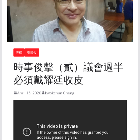
專欄
鄭國俊
時事俊擊（貳）議會過半
必須戴耀廷收皮
April 15, 2020
kwokchun Cheng