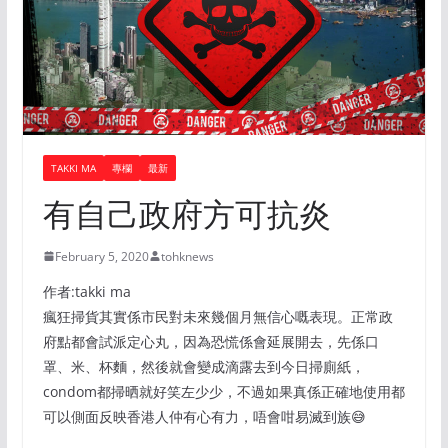
TAKKI MA
專欄
最新
有自己政府方可抗炎
February 5, 2020
tohknews
作者:takki ma
瘋狂掃貨其實係市民對未來幾個月無信心嘅表現。正常政
府點都會試派定心丸，因為恐慌係會延展開去，先係口
罩、米、杯麵，然後就會變成滴露去到今日掃廁紙，
condom都掃晒就好笑左少少，不過如果真係正確地使用都
可以側面反映香港人仲有心有力，唔會咁易滅到族😅