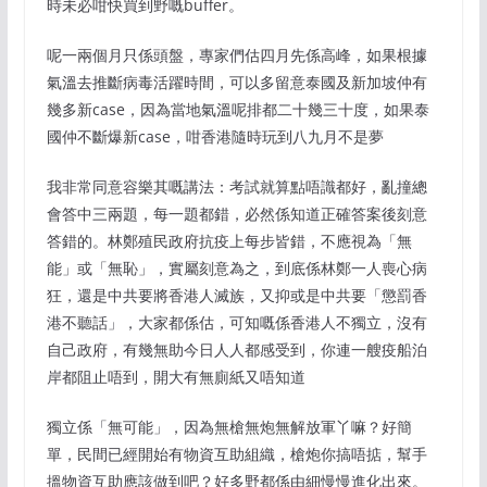
時未必咁快買到野嘅buffer。
呢一兩個月只係頭盤，專家們估四月先係高峰，如果根據
氣溫去推斷病毒活躍時間，可以多留意泰國及新加坡仲有
幾多新case，因為當地氣溫呢排都二十幾三十度，如果泰
國仲不斷爆新case，咁香港隨時玩到八九月不是夢
我非常同意容樂其嘅講法：考試就算點唔識都好，亂撞總
會答中三兩題，每一題都錯，必然係知道正確答案後刻意
答錯的。林鄭殖民政府抗疫上每步皆錯，不應視為「無
能」或「無恥」，實屬刻意為之，到底係林鄭一人喪心病
狂，還是中共要將香港人滅族，又抑或是中共要「懲罰香
港不聽話」，大家都係估，可知嘅係香港人不獨立，沒有
自己政府，有幾無助今日人人都感受到，你連一艘疫船泊
岸都阻止唔到，開大有無廁紙又唔知道
獨立係「無可能」，因為無槍無炮無解放軍丫嘛？好簡
單，民間已經開始有物資互助組織，槍炮你搞唔掂，幫手
搵物資互助應該做到吧？好多野都係由細慢慢進化出來。