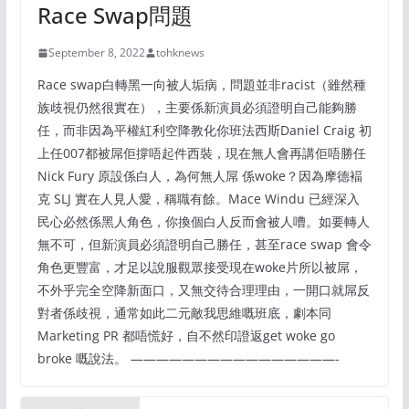
Race Swap問題
September 8, 2022
tohknews
Race swap白轉黑一向被人垢病，問題並非racist（雖然種
族歧視仍然很實在），主要係新演員必須證明自己能夠勝
任，而非因為平權紅利空降教化你班法西斯Daniel Craig 初
上任007都被屌佢撐唔起件西裝，現在無人會再講佢唔勝任
Nick Fury 原設係白人，為何無人屌 係woke？因為摩德褔
克 SLJ 實在人見人愛，稱職有餘。Mace Windu 已經深入
民心必然係黑人角色，你換個白人反而會被人嘈。如要轉人
無不可，但新演員必須證明自己勝任，甚至race swap 會令
角色更豐富，才足以說服觀眾接受現在woke片所以被屌，
不外乎完全空降新面口，又無交待合理理由，一開口就屌反
對者係歧視，通常如此二元敵我思維嘅班底，劇本同
Marketing PR 都唔慌好，自不然印證返get woke go
broke 嘅說法。 ————————————————-