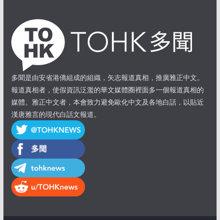
多聞是由安省港僑組成的組織，矢志報道真相，推廣雅正中文。
報道真相者，使假資訊泛濫的華文媒體圈裡面多一個報道真相的
媒體。雅正中文者，本會致力避免歐化中文及各地白話，以貼近
漢唐雅言的現代白話文報道。