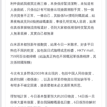
利申廁紙我都買左兩三條，本身係排緊清潔劑，未知道有
人搶廁紙，只係估計有可能會出現搶購潮順手買，預一個
月供貨會不正常。一條自己，其餘係for撲唔到嘅親戚，結
果夜晚就見到d痴撚線嘅畫面，事後孔明笑鳩人容易，如果
你真係掌握物流情報還好，否則大家都係潮漲時笑緊其他
人無著底褲，其實自己都無著
白米原本都預新年後翻貨，結果今日一米難求。好多平日
狗也不屌的乾貨，如包裝日式咖哩或意粉醬，HKTV mall、
759同百佳都掃晒（結論真正狗也不屌嘅冠軍係壽桃牌，其
次係韓國辣麵）
今次有太多野係2003年未出現的，包括中国人同你搶貨，
政府扣關（都係搶），以及全球某些物資出現短缺等等，
有咁多不確定因素，搶甚麼都未必太過匪夷所思。
理智地計算，今日基本盤要預大約20日物資，14日係一旦
你棟大廈有個案，要自我隔離嘅最低日數，6日係預你解封