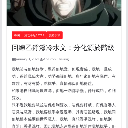
專欄
流亡手足PETER
讀者投稿
回練乙錚潑冷水文：分化源於階級
January 3, 2021
Apeiron Cheung
我地笑咗佢地好耐，覺得佢地蠢。但現實係，我地一旦成
功，得益嘅係大家，功勞都歸佢地。多年來佢地有議席、有
媒體，有財有勢，點抗爭、贏輸都係佢地得益。
如果喺自利嘅角度嚟睇，佢地一啲都唔蠢，仲好成功，名利
雙收。
只不過我地要嘅並唔係名利雙收，唔係要好威，而係香港人
唔見咗嘅野，我地要親手拿返返嚟。其實唔難發現，我地同
佢地根本係兩個世界嘅人。我地一直想香港洗牌，佢地則一
直阻止香港洗牌。因此我地永遠覺得佢地阻住我地抗爭，佢