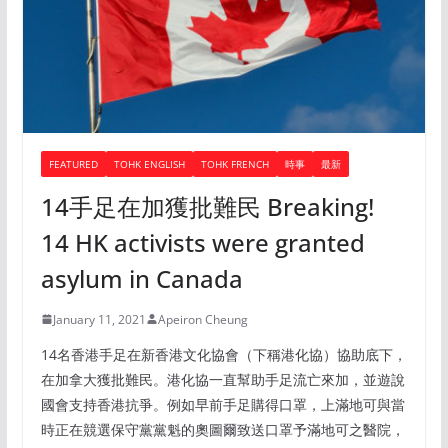
FEATURED
TOHK ENGLISH
TOHK FRENCH
時事
最新
14手足在加獲批難民 Breaking!
14 HK activists were granted
asylum in Canada
January 11, 2021
Apeiron Cheung
14名香港手足在新香港文化協會（下稱港化協）協助底下，
在加拿大獲批難民。港化協一直幫助手足流亡來加，並遊說
國會支持香港抗爭。例如早前手足購得口罩，上滿地可與當
時正在競選保守黨黨魁的奧圖爾致送口罩予滿地可之醫院，