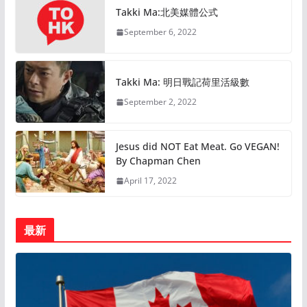
Takki Ma:北美媒體公式
September 6, 2022
Takki Ma: 明日戰記荷里活級數
September 2, 2022
Jesus did NOT Eat Meat. Go VEGAN!
By Chapman Chen
April 17, 2022
最新