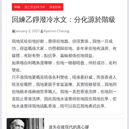
專欄
流亡手足PETER
讀者投稿
回練乙錚潑冷水文：分化源於階級
January 3, 2021
Apeiron Cheung
我地笑咗佢地好耐，覺得佢地蠢。但現實係，我地一旦成
功，得益嘅係大家，功勞都歸佢地。多年來佢地有議席、有
媒體，有財有勢，點抗爭、贏輸都係佢地得益。
如果喺自利嘅角度嚟睇，佢地一啲都唔蠢，仲好成功，名利
雙收。
只不過我地要嘅並唔係名利雙收，唔係要好威，而係香港人
唔見咗嘅野，我地要親手拿返返嚟。其實唔難發現，我地同
佢地根本係兩個世界嘅人。我地一直想香港洗牌，佢地則一
直阻止香港洗牌。因此我地永遠覺得佢地阻住我地抗爭，佢
地永遠覺得我地搞亂香港，唔可以容忍我地勇武抗爭。
迷失在後現代的真心膠