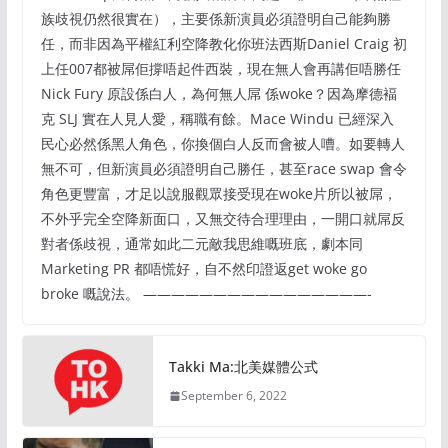
族歧視仍然很實在），主要係新演員必須證明自己能夠勝
任，而非因為平權紅利空降教化你班法西斯Daniel Craig 初
上任007都被屌佢撐唔起件西裝，現在無人會再講佢唔勝任
Nick Fury 原設係白人，為何無人屌 係woke？因為摩德褔
克 SLJ 實在人見人愛，稱職有餘。Mace Windu 已經深入
民心必然係黑人角色，你換個白人反而會被人嘈。如要轉人
無不可，但新演員必須證明自己勝任，甚至race swap 會令
角色更豐富，才足以說服觀眾接受現在woke片所以被屌，
不外乎完全空降新面口，又無交待合理理由，一開口就屌反
對者係歧視，通常如此二元敵我思維嘅班底，劇本同
Marketing PR 都唔慌好，自不然印證返get woke go
broke 嘅說法。 ————————————————-
Takki Ma:北美媒體公式
September 6, 2022