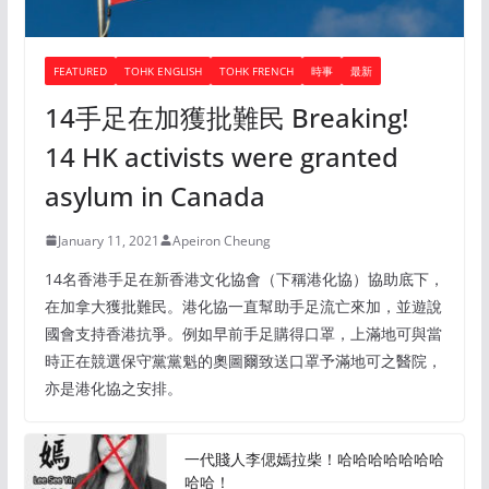
FEATURED
TOHK ENGLISH
TOHK FRENCH
時事
最新
14手足在加獲批難民 Breaking!
14 HK activists were granted
asylum in Canada
January 11, 2021
Apeiron Cheung
14名香港手足在新香港文化協會（下稱港化協）協助底下，
在加拿大獲批難民。港化協一直幫助手足流亡來加，並遊說
國會支持香港抗爭。例如早前手足購得口罩，上滿地可與當
時正在競選保守黨黨魁的奧圖爾致送口罩予滿地可之醫院，
亦是港化協之安排。
一代賤人李偲嫣拉柴！哈哈哈哈哈哈哈
哈哈！