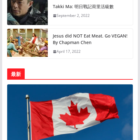
Takki Ma: 明日戰記荷里活級數
September 2, 2022
Jesus did NOT Eat Meat. Go VEGAN!
By Chapman Chen
April 17, 2022
最新