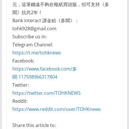
元，這筆錢遠不夠在報紙買頭版，但可支持《多
聞》抗共2年！
Bank interact 課金給《多聞》：
tohk928@gmail.com
Subscribe us in:
Telegram Channel:
https://t.me/tohknews
Facebook:
https://www.facebook.com/多
聞-117598966317804
Twitter:
https://twitter.com/TOHKNEWS
Reddit:
https://www.reddit.com/user/TOHKnews
Share this article to: