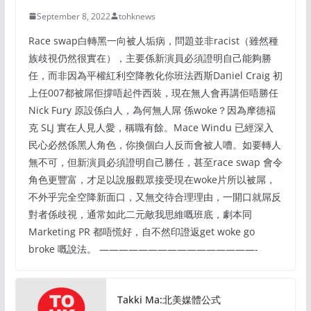
September 8, 2022
tohknews
Race swap白轉黑一向被人垢病，問題並非racist（雖然種
族歧視仍然很實在），主要係新演員必須證明自己能夠勝
任，而非因為平權紅利空降教化你班法西斯Daniel Craig 初
上任007都被屌佢撐唔起件西裝，現在無人會再講佢唔勝任
Nick Fury 原設係白人，為何無人屌 係woke？因為摩德褔
克 SLJ 實在人見人愛，稱職有餘。Mace Windu 已經深入
民心必然係黑人角色，你換個白人反而會被人嘈。如要轉人
無不可，但新演員必須證明自己勝任，甚至race swap 會令
角色更豐富，才足以說服觀眾接受現在woke片所以被屌，
不外乎完全空降新面口，又無交待合理理由，一開口就屌反
對者係歧視，通常如此二元敵我思維嘅班底，劇本同
Marketing PR 都唔慌好，自不然印證返get woke go
broke 嘅說法。 ————————————————-
Takki Ma:北美媒體公式