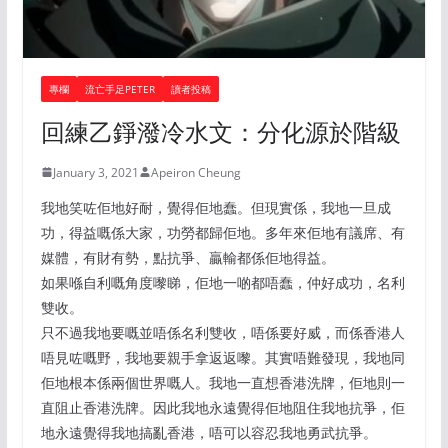
專欄
流亡手足PETER
讀者投稿
回練乙錚潑冷水文：分化源於階級
January 3, 2021
Apeiron Cheung
我地笑咗佢地好耐，覺得佢地蠢。但現實係，我地一旦成
功，得益嘅係大家，功勞都歸佢地。多年來佢地有議席、有
媒體，有財有勢，點抗爭、贏輸都係佢地得益。
如果喺自利嘅角度嚟睇，佢地一啲都唔蠢，仲好成功，名利
雙收。
只不過我地要嘅並唔係名利雙收，唔係要好威，而係香港人
唔見咗嘅野，我地要親手拿返返嚟。其實唔難發現，我地同
佢地根本係兩個世界嘅人。我地一直想香港洗牌，佢地則一
直阻止香港洗牌。因此我地永遠覺得佢地阻住我地抗爭，佢
地永遠覺得我地搞亂香港，唔可以容忍我地勇武抗爭。