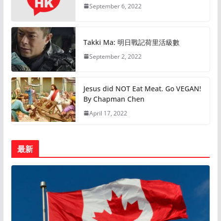
September 6, 2022
Takki Ma: 明日戰記荷里活級數
September 2, 2022
Jesus did NOT Eat Meat. Go VEGAN!
By Chapman Chen
April 17, 2022
最新