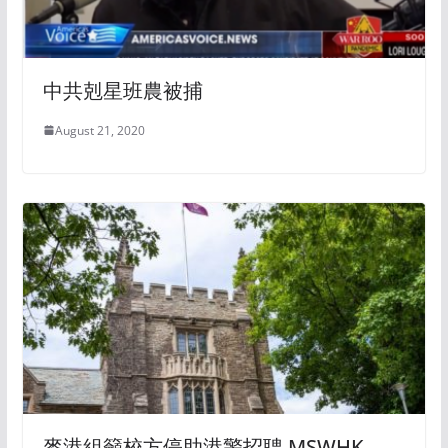
中共剋星班農被捕
August 21, 2020
麥港組籲校方停助港警招聘 MSWHK