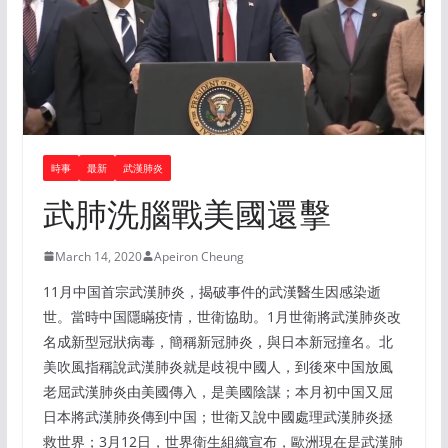
時事
最新
武漢肺炎
武肺洗腦戰美國還擊
March 14, 2020
Apeiron Cheung
11月中国首宗武漢肺炎，揭破事件的武漢醫生因感染逝
世。當時中国隱瞞疫情，世衛協助。1月世衛將武漢肺炎改
名成新型冠狀病毒，簡稱新冠肺炎，與日本新冠撞名。北
美吹風指稱說武漢肺炎就是歧視中國人，到後來中国放風
老屈武漢肺炎由美國傳入，是美國陰謀；本月初中国又屈
日本將武漢肺炎傳到中国；世衛又說中國處理武漢肺炎拯
救世界；3月12日，世界衛生組織宣布，歐洲現在是武漢肺