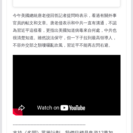
今午美國總統唐老侵回答記者提問時表示，看過有關外事
官員的帖文和文章。唐老侵表示和中共一直有溝通，不認
為習近平這樣看，更指出美國知道病毒來自何處，中共也
很清楚知道。雖然說法保守，但一下子拉到最高領導人，
不容外交部之類嘍囉亂吹風，習近平不能再左閃右避。
-------------------------------------------------
支持《多聞》眾籌計劃，我們目標是集資12萬加