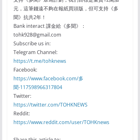
元，這筆錢遠不夠在報紙買頭版，但可支持《多
聞》抗共2年！
Bank interact 課金給《多聞》：
tohk928@gmail.com
Subscribe us in:
Telegram Channel:
https://t.me/tohknews
Facebook:
https://www.facebook.com/多
聞-117598966317804
Twitter:
https://twitter.com/TOHKNEWS
Reddit:
https://www.reddit.com/user/TOHKnews
Share this article to: