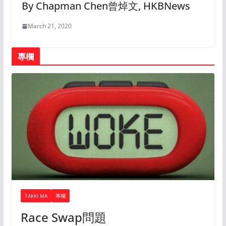
By Chapman Chen曾焯文, HKBNews
March 21, 2020
專欄
TAKKI MA
專欄
Race Swap問題