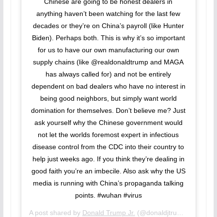
Chinese are going to be honest dealers in
anything haven’t been watching for the last few
decades or they’re on China’s payroll (like Hunter
Biden). Perhaps both. This is why it’s so important
for us to have our own manufacturing our own
supply chains (like @realdonaldtrump and MAGA
has always called for) and not be entirely
dependent on bad dealers who have no interest in
being good neighbors, but simply want world
domination for themselves. Don’t believe me? Just
ask yourself why the Chinese government would
not let the worlds foremost expert in infectious
disease control from the CDC into their country to
help just weeks ago. If you think they’re dealing in
good faith you’re an imbecile. Also ask why the US
media is running with China’s propaganda talking
points. #wuhan #virus
A post shared by
Donald Trump Jr.
(@donaldjtrumpjr) on
Mar