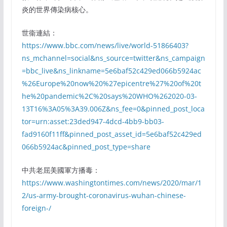
炎的世界傳染病核心。
世衞連結：
https://www.bbc.com/news/live/world-51866403?
ns_mchannel=social&ns_source=twitter&ns_campaign
=bbc_live&ns_linkname=5e6baf52c429ed066b5924ac
%26Europe%20now%20%27epicentre%27%20of%20t
he%20pandemic%2C%20says%20WHO%262020-03-
13T16%3A05%3A39.006Z&ns_fee=0&pinned_post_loca
tor=urn:asset:23ded947-4dcd-4bb9-bb03-
fad9160f11ff&pinned_post_asset_id=5e6baf52c429ed
066b5924ac&pinned_post_type=share
中共老屈美國軍方播毒：
https://www.washingtontimes.com/news/2020/mar/1
2/us-army-brought-coronavirus-wuhan-chinese-
foreign-/