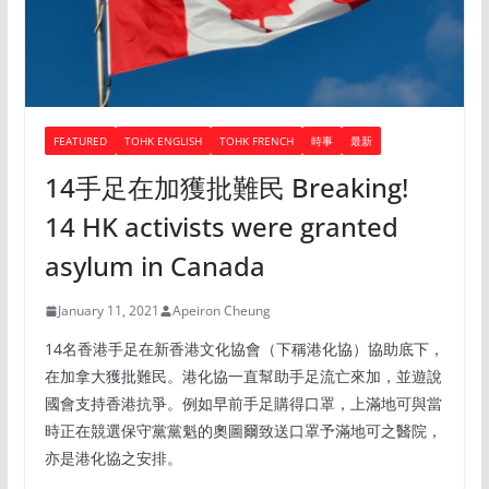
FEATURED
TOHK ENGLISH
TOHK FRENCH
時事
最新
14手足在加獲批難民 Breaking!
14 HK activists were granted
asylum in Canada
January 11, 2021
Apeiron Cheung
14名香港手足在新香港文化協會（下稱港化協）協助底下，
在加拿大獲批難民。港化協一直幫助手足流亡來加，並遊說
國會支持香港抗爭。例如早前手足購得口罩，上滿地可與當
時正在競選保守黨黨魁的奧圖爾致送口罩予滿地可之醫院，
亦是港化協之安排。