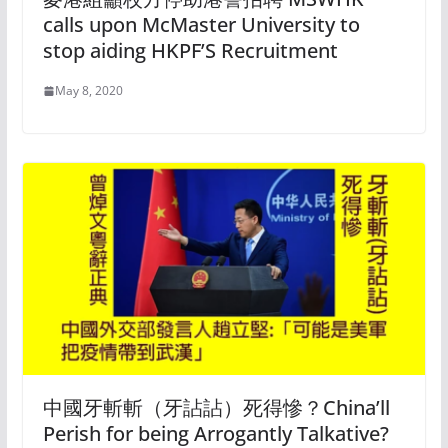
calls upon McMaster University to
stop aiding HKPF’S Recruitment
May 8, 2020
中國牙斬斬（牙詀詀）死得慘？China’ll
Perish for being Arrogantly Talkative?