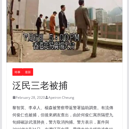
時事
最新
泛民三老被捕
February 28, 2020
Apeiron Cheung
黎智英、李卓人、楊森被警察帶返警署協助調查。有流傳
何俊仁也被捕，但後來網友查出，由於何俊仁寓所隔壁九
旬婦確診武漢肺炎，警方取消拘捕。警方表示，案件與