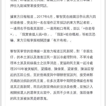
押往九龍城警署接受問話。
據東方日報報道，2017年6月，黎智英在維園涼亭出席六四
祈禱會後，突走到一名在場作正常採訪的東方男記者前，
一邊用右手指着其面部，一邊用粗口辱罵，並以「×你老母
×」、「我實會搵人搞×你」、「我影×咗你嘅相」等粗言恐
嚇。東方日報掌握相關證據「有片有相」。
黎智英掌管的壹傳媒一直致力報道泛民新聞，對「非親生
仔」的本土派以及激進泛民一直以冷處理對待。不單冷處
理本土派及前線義士之抗爭消息，更協助民主黨一起冷處
理2010年被黃毓民、梁國雄、陳偉業、梁家傑、陳淑莊發
起的五區公投。至於曾兩度與中聯辦密室談判、接受林鄭
月娥政治捐款的民主黨，在多次選舉中期間壹傳媒也有報
道其正面新聞，而且此類宣傳由於沒涉及收費，並無計入
相關侯選人的選舉支出當中。反而不少本土派、落區做事
的民主派被抹黑是鎅票鬼。