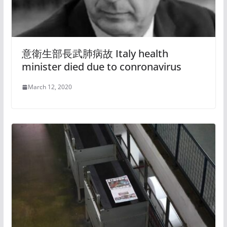
意衛生部長武肺病故 Italy health
minister died due to conronavirus
March 12, 2020