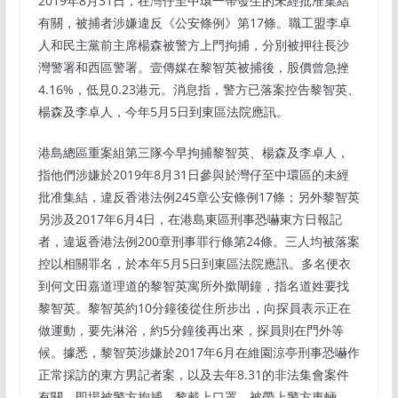
2019年8月31日，在灣仔至中環一帶發生的未經批准集結
有關，被捕者涉嫌違反《公安條例》第17條。職工盟李卓
人和民主黨前主席楊森被警方上門拘捕，分別被押往長沙
灣警署和西區警署。壹傳媒在黎智英被捕後，股價曾急挫
4.16%，低見0.23港元。消息指，警方已落案控告黎智英、
楊森及李卓人，今年5月5日到東區法院應訊。
港島總區重案組第三隊今早拘捕黎智英、楊森及李卓人，
指他們涉嫌於2019年8月31日參與於灣仔至中環區的未經
批准集結，違反香港法例245章公安條例17條；另外黎智英
另涉及2017年6月4日，在港島東區刑事恐嚇東方日報記
者，違返香港法例200章刑事罪行條第24條。三人均被落案
控以相關罪名，於本年5月5日到東區法院應訊。多名便衣
到何文田嘉道理道的黎智英寓所外撳閘鐘，指名道姓要找
黎智英。黎智英約10分鐘後從住所步出，向探員表示正在
做運動，要先淋浴，約5分鐘後再出來，探員則在門外等
候。據悉，黎智英涉嫌於2017年6月在維園涼亭刑事恐嚇作
正常採訪的東方男記者案，以及去年8.31的非法集會案件
有關，即場被警方拘捕。黎戴上口罩，被帶上警方車輛，