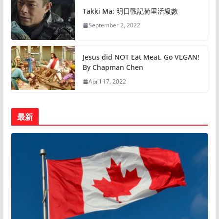
Takki Ma: 明日戰記荷里活級數
September 2, 2022
Jesus did NOT Eat Meat. Go VEGAN!
By Chapman Chen
April 17, 2022
最新