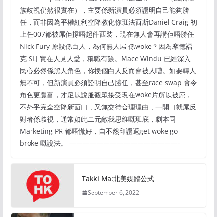
族歧視仍然很實在），主要係新演員必須證明自己能夠勝
任，而非因為平權紅利空降教化你班法西斯Daniel Craig 初
上任007都被屌佢撐唔起件西裝，現在無人會再講佢唔勝任
Nick Fury 原設係白人，為何無人屌 係woke？因為摩德褔
克 SLJ 實在人見人愛，稱職有餘。Mace Windu 已經深入
民心必然係黑人角色，你換個白人反而會被人嘈。如要轉人
無不可，但新演員必須證明自己勝任，甚至race swap 會令
角色更豐富，才足以說服觀眾接受現在woke片所以被屌，
不外乎完全空降新面口，又無交待合理理由，一開口就屌反
對者係歧視，通常如此二元敵我思維嘅班底，劇本同
Marketing PR 都唔慌好，自不然印證返get woke go
broke 嘅說法。 ————————————————-
Takki Ma:北美媒體公式
September 6, 2022