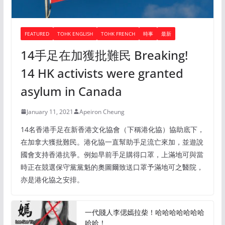
FEATURED
TOHK ENGLISH
TOHK FRENCH
時事
最新
14手足在加獲批難民 Breaking!
14 HK activists were granted
asylum in Canada
January 11, 2021
Apeiron Cheung
14名香港手足在新香港文化協會（下稱港化協）協助底下，
在加拿大獲批難民。港化協一直幫助手足流亡來加，並遊說
國會支持香港抗爭。例如早前手足購得口罩，上滿地可與當
時正在競選保守黨黨魁的奧圖爾致送口罩予滿地可之醫院，
亦是港化協之安排。
一代賤人李偲嫣拉柴！哈哈哈哈哈哈哈
哈哈！