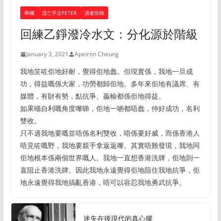
專欄
流亡手足PETER
讀者投稿
回練乙錚潑冷水文：分化源於階級
January 3, 2021
Apeiron Cheung
我地笑咗佢地好耐，覺得佢地蠢。但現實係，我地一旦成
功，得益嘅係大家，功勞都歸佢地。多年來佢地有議席、有
媒體，有財有勢，點抗爭、贏輸都係佢地得益。
如果喺自利嘅角度嚟睇，佢地一啲都唔蠢，仲好成功，名利
雙收。
只不過我地要嘅並唔係名利雙收，唔係要好威，而係香港人
唔見咗嘅野，我地要親手拿返返嚟。其實唔難發現，我地同
佢地根本係兩個世界嘅人。我地一直想香港洗牌，佢地則一
直阻止香港洗牌。因此我地永遠覺得佢地阻住我地抗爭，佢
地永遠覺得我地搞亂香港，唔可以容忍我地勇武抗爭。
迷失在後現代的真心膠