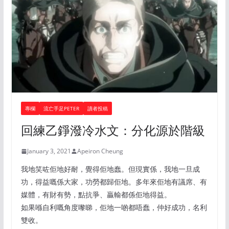
專欄
流亡手足PETER
讀者投稿
回練乙錚潑冷水文：分化源於階級
January 3, 2021
Apeiron Cheung
我地笑咗佢地好耐，覺得佢地蠢。但現實係，我地一旦成
功，得益嘅係大家，功勞都歸佢地。多年來佢地有議席、有
媒體，有財有勢，點抗爭、贏輸都係佢地得益。
如果喺自利嘅角度嚟睇，佢地一啲都唔蠢，仲好成功，名利
雙收。