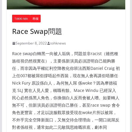
TAKKI MA
專欄
Race Swap問題
September 8, 2022
tohknews
Race swap白轉黑一向被人垢病，問題並非racist（雖然種
族歧視仍然很實在），主要係新演員必須證明自己能夠勝
任，而非因為平權紅利空降教化你班法西斯Daniel Craig 初
上任007都被屌佢撐唔起件西裝，現在無人會再講佢唔勝任
Nick Fury 原設係白人，為何無人屌 係woke？因為摩德褔
克 SLJ 實在人見人愛，稱職有餘。Mace Windu 已經深入
民心必然係黑人角色，你換個白人反而會被人嘈。如要轉人
無不可，但新演員必須證明自己勝任，甚至race swap 會令
角色更豐富，才足以說服觀眾接受現在woke片所以被屌，
不外乎完全空降新面口，又無交待合理理由，一開口就屌反
對者係歧視，通常如此二元敵我思維嘅班底，劇本同