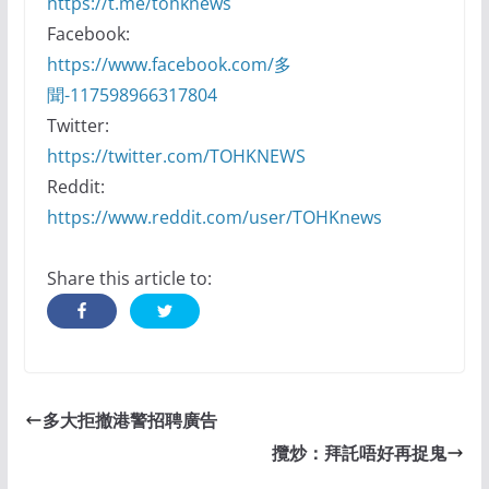
https://t.me/tohknews
Facebook:
https://www.facebook.com/多
聞-117598966317804
Twitter:
https://twitter.com/TOHKNEWS
Reddit:
https://www.reddit.com/user/TOHKnews
Share this article to:
多大拒撤港警招聘廣告
攬炒：拜託唔好再捉鬼