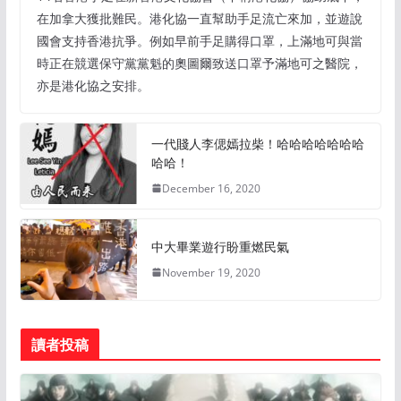
在加拿大獲批難民。港化協一直幫助手足流亡來加，並遊說
國會支持香港抗爭。例如早前手足購得口罩，上滿地可與當
時正在競選保守黨黨魁的奧圖爾致送口罩予滿地可之醫院，
亦是港化協之安排。
一代賤人李偲嫣拉柴！哈哈哈哈哈哈哈
哈哈！
December 16, 2020
中大畢業遊行盼重燃民氣
November 19, 2020
讀者投稿