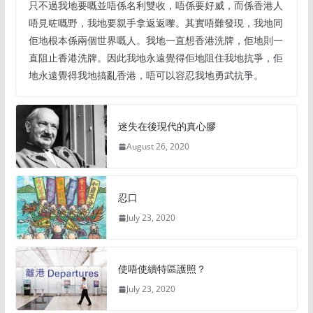
只不過我地要嘅並唔係名利雙收，唔係要好威，而係香港人
唔見咗嘅野，我地要親手拿返返嚟。其實唔難發現，我地同
佢地根本係兩個世界嘅人。我地一直想香港洗牌，佢地則一
直阻止香港洗牌。因此我地永遠覺得佢地阻住我地抗爭，佢
地永遠覺得我地搞亂香港，唔可以容忍我地勇武抗爭。
迷失在後現代的真心膠
August 26, 2020
忍口
July 23, 2020
使唔使續特區護照？
July 23, 2020