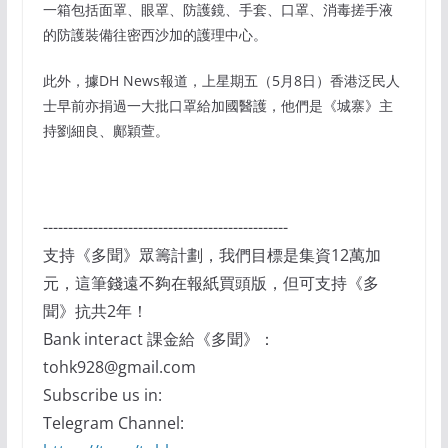
一箱包括面罩、眼罩、防護鏡、手套、口罩、消毒搓手液
的防護裝備往密西沙加的護理中心。
此外，據DH News報道，上星期五（5月8日）香港泛民人
士早前亦捐過一大批口罩給加國醫護，他們是《城寨》主
持劉細良、鄺穎萱。
-------------------------------------------------
支持《多聞》眾籌計劃，我們目標是集資12萬加
元，這筆錢遠不夠在報紙買頭版，但可支持《多
聞》抗共2年！
Bank interact 課金給《多聞》：
tohk928@gmail.com
Subscribe us in:
Telegram Channel: