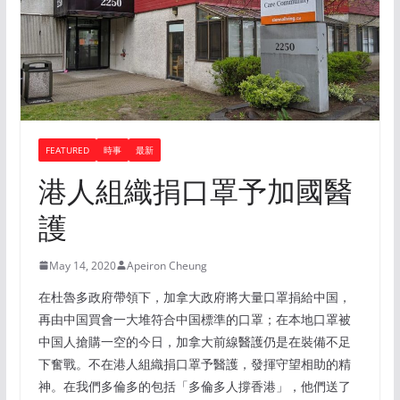
FEATURED
時事
最新
港人組織捐口罩予加國醫
護
May 14, 2020
Apeiron Cheung
在杜魯多政府帶領下，加拿大政府將大量口罩捐給中国，
再由中国買會一大堆符合中国標準的口罩；在本地口罩被
中国人搶購一空的今日，加拿大前線醫護仍是在裝備不足
下奮戰。不在港人組織捐口罩予醫護，發揮守望相助的精
神。在我們多倫多的包括「多倫多人撐香港」，他們送了