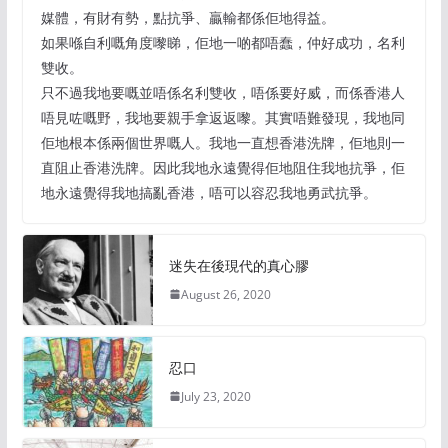
媒體，有財有勢，點抗爭、贏輸都係佢地得益。
如果喺自利嘅角度嚟睇，佢地一啲都唔蠢，仲好成功，名利
雙收。
只不過我地要嘅並唔係名利雙收，唔係要好威，而係香港人
唔見咗嘅野，我地要親手拿返返嚟。其實唔難發現，我地同
佢地根本係兩個世界嘅人。我地一直想香港洗牌，佢地則一
直阻止香港洗牌。因此我地永遠覺得佢地阻住我地抗爭，佢
地永遠覺得我地搞亂香港，唔可以容忍我地勇武抗爭。
迷失在後現代的真心膠
August 26, 2020
忍口
July 23, 2020