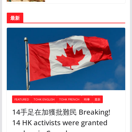
最新
FEATURED
TOHK ENGLISH
TOHK FRENCH
時事
最新
14手足在加獲批難民 Breaking!
14 HK activists were granted