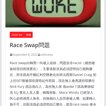
TAKKI MA
專欄
Race Swap問題
September 8, 2022
tohknews
Race swap白轉黑一向被人垢病，問題並非racist（雖然種
族歧視仍然很實在），主要係新演員必須證明自己能夠勝
任，而非因為平權紅利空降教化你班法西斯Daniel Craig 初
上任007都被屌佢撐唔起件西裝，現在無人會再講佢唔勝任
Nick Fury 原設係白人，為何無人屌 係woke？因為摩德褔
克 SLJ 實在人見人愛，稱職有餘。Mace Windu 已經深入
民心必然係黑人角色，你換個白人反而會被人嘈。如要轉人
無不可，但新演員必須證明自己勝任，甚至race swap 會令