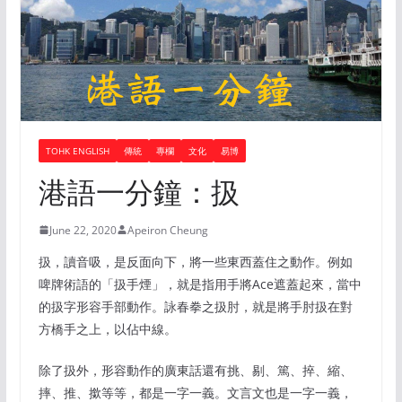
TOHK ENGLISH
傳統
專欄
文化
易博
港語一分鐘：扱
June 22, 2020
Apeiron Cheung
扱，讀音吸，是反面向下，將一些東西蓋住之動作。例如
啤牌術語的「扱手煙」，就是指用手將Ace遮蓋起來，當中
的扱字形容手部動作。詠春拳之扱肘，就是將手肘扱在對
方橋手之上，以佔中線。
除了扱外，形容動作的廣東話還有挑、剔、篤、捽、縮、
摔、推、撳等等，都是一字一義。文言文也是一字一義，