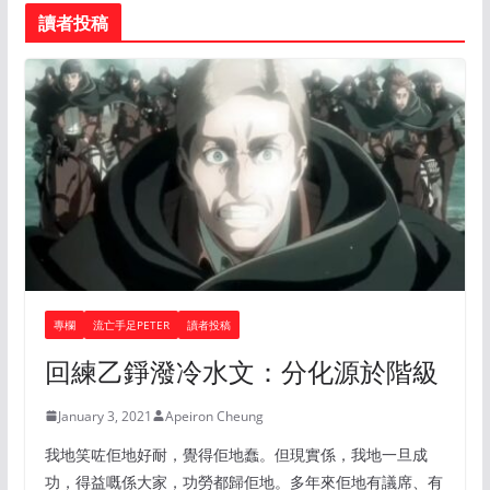
讀者投稿
專欄
流亡手足PETER
讀者投稿
回練乙錚潑冷水文：分化源於階級
January 3, 2021
Apeiron Cheung
我地笑咗佢地好耐，覺得佢地蠢。但現實係，我地一旦成
功，得益嘅係大家，功勞都歸佢地。多年來佢地有議席、有