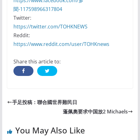
https://www.facebook.com/多
聞-117598966317804
Twitter:
https://twitter.com/TOHKNEWS
Reddit:
https://www.reddit.com/user/TOHKnews
Share this article to:
手足投稿：聯合國世界難民日
蓬佩奧要求中国放2 Michaels
You May Also Like