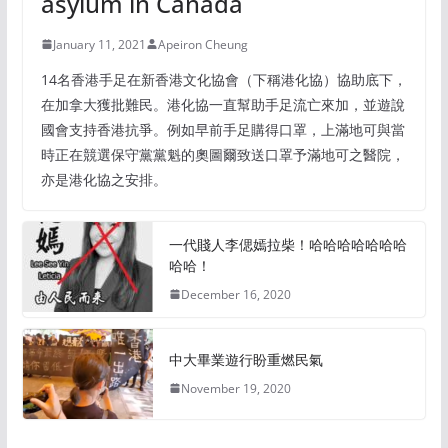
asylum in Canada
January 11, 2021
Apeiron Cheung
14名香港手足在新香港文化協會（下稱港化協）協助底下，
在加拿大獲批難民。港化協一直幫助手足流亡來加，並遊說
國會支持香港抗爭。例如早前手足購得口罩，上滿地可與當
時正在競選保守黨黨魁的奧圖爾致送口罩予滿地可之醫院，
亦是港化協之安排。
一代賤人李偲嫣拉柴！哈哈哈哈哈哈哈
哈哈！
December 16, 2020
中大畢業遊行盼重燃民氣
November 19, 2020