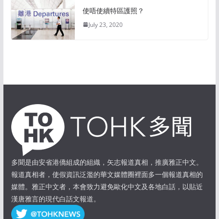
使唔使續特區護照？
July 23, 2020
多聞是由安省港僑組成的組織，矢志報道真相，推廣雅正中文。
報道真相者，使假資訊泛濫的華文媒體圈裡面多一個報道真相的
媒體。雅正中文者，本會致力避免歐化中文及各地白話，以貼近
漢唐雅言的現代白話文報道。