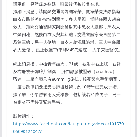
護車前，突然跋足欲逃，唯最後仍被拉倒在地。
據網上消息，該開鎗交通警為關家榮。關家榮先拔鎗指嚇
白衣市民並將佢挾恃到懷內，多人圍觀，當時僅兩人趨前
救人，期間交通警關家榮開鎗射其中黑衣人腹部，黑衣人
中鎗倒地。然後白衣人與其糾纏，交通警關家榮再開第二
及第三鎗，另一人倒地，白衣人趁混亂逃離。三人中僅黑
衣人受傷， 已上救護車(車牌A457)送院， 入了東區醫院。
網上消息指，中槍青年姓周，21歲，被射中右上腹，右腎
及右肝被子彈碎片割傷， 肝門靜脈被壓破（crushed），
昏迷，上壓血壓只有80mmHg偏低，接受緊急手術期間，
一度心跳停頓要接受心肺復甦術，約10時半已完成手術。
據了解，今早暫有兩人受槍傷，包括該名21歲男子，另一
名傷者不需接受緊急手術。
影片網址：
https://www.facebook.com/lau.puitung/videos/101579
05090124047/