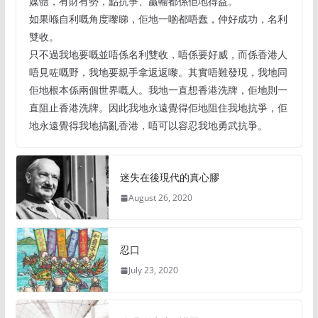
媒體，有財有勢，點抗爭、贏輸都係佢地得益。
如果喺自利嘅角度嚟睇，佢地一啲都唔蠢，仲好成功，名利
雙收。
只不過我地要嘅並唔係名利雙收，唔係要好威，而係香港人
唔見咗嘅野，我地要親手拿返返嚟。其實唔難發現，我地同
佢地根本係兩個世界嘅人。我地一直想香港洗牌，佢地則一
直阻止香港洗牌。因此我地永遠覺得佢地阻住我地抗爭，佢
地永遠覺得我地搞亂香港，唔可以容忍我地勇武抗爭。
迷失在後現代的真心膠
August 26, 2020
忍口
July 23, 2020