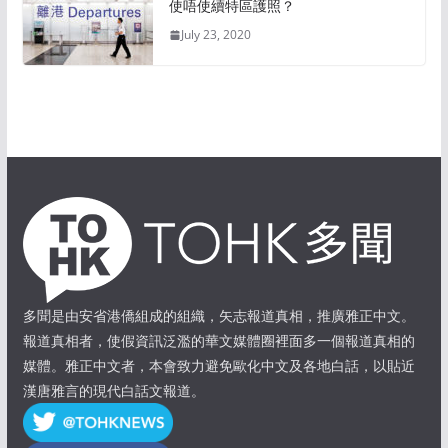
使唔使續特區護照？
July 23, 2020
多聞是由安省港僑組成的組織，矢志報道真相，推廣雅正中文。
報道真相者，使假資訊泛濫的華文媒體圈裡面多一個報道真相的
媒體。雅正中文者，本會致力避免歐化中文及各地白話，以貼近
漢唐雅言的現代白話文報道。