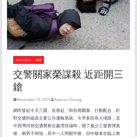
FEATURED
時事
交警關家榮謀殺 近距開三
鎗
November 10, 2019
Apeiron Cheung
網民發起今天三罷，並發起「和你周圍塞」行動配合，針
對交通幹線及主要公共運輸系統。今早多區有人堵路，其
中西灣河有交通警察在處理現場時，開了最少三發實彈真
槍，兩男子倒地，其中一人明顯中槍，但中槍者在臨上救