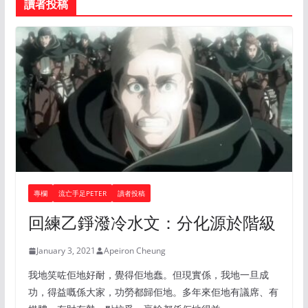
讀者投稿
專欄
流亡手足PETER
讀者投稿
回練乙錚潑冷水文：分化源於階級
January 3, 2021
Apeiron Cheung
我地笑咗佢地好耐，覺得佢地蠢。但現實係，我地一旦成
功，得益嘅係大家，功勞都歸佢地。多年來佢地有議席、有