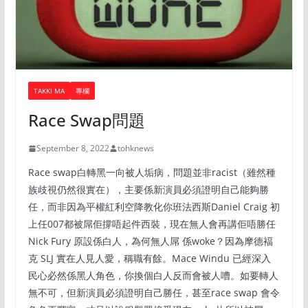
TAKKI MA
專欄
Race Swap問題
September 8, 2022
tohknews
Race swap白轉黑一向被人垢病，問題並非racist（雖然種
族歧視仍然很實在），主要係新演員必須證明自己能夠勝
任，而非因為平權紅利空降教化你班法西斯Daniel Craig 初
上任007都被屌佢撐唔起件西裝，現在無人會再講佢唔勝任
Nick Fury 原設係白人，為何無人屌 係woke？因為摩德褔
克 SLJ 實在人見人愛，稱職有餘。Mace Windu 已經深入
民心必然係黑人角色，你換個白人反而會被人嘈。如要轉人
無不可，但新演員必須證明自己勝任，甚至race swap 會令