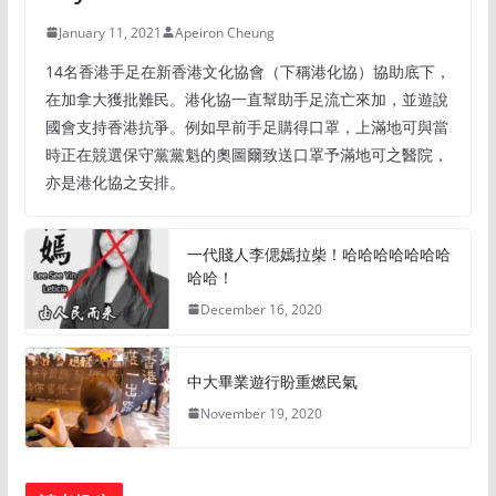
January 11, 2021
Apeiron Cheung
14名香港手足在新香港文化協會（下稱港化協）協助底下，
在加拿大獲批難民。港化協一直幫助手足流亡來加，並遊說
國會支持香港抗爭。例如早前手足購得口罩，上滿地可與當
時正在競選保守黨黨魁的奧圖爾致送口罩予滿地可之醫院，
亦是港化協之安排。
一代賤人李偲嫣拉柴！哈哈哈哈哈哈哈
哈哈！
December 16, 2020
中大畢業遊行盼重燃民氣
November 19, 2020