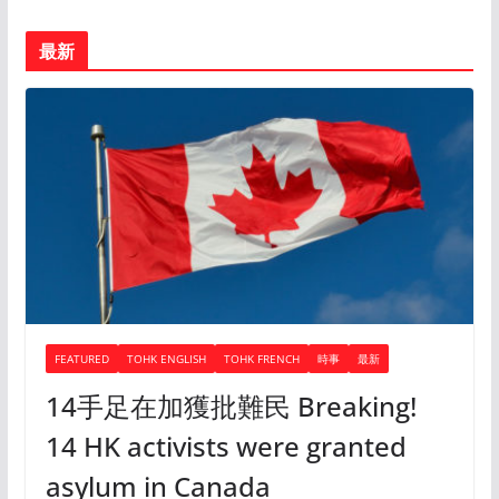
最新
FEATURED
TOHK ENGLISH
TOHK FRENCH
時事
最新
14手足在加獲批難民 Breaking!
14 HK activists were granted
asylum in Canada