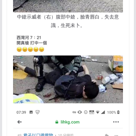
中鎗示威者（右）腹部中鎗，臉青唇白，失去意
識，生死未卜。