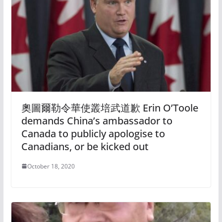
奧圖爾勒令華使叢培武道歉 Erin O’Toole
demands China’s ambassador to
Canada to publicly apologise to
Canadians, or be kicked out
October 18, 2020