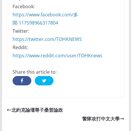
Facebook:
https://www.facebook.com/多
聞-117598966317804
Twitter:
https://twitter.com/TOHKNEWS
Reddit:
https://www.reddit.com/user/TOHKnews
Share this article to:
北約克論壇尊子桑普論政
警隊攻打中文大學