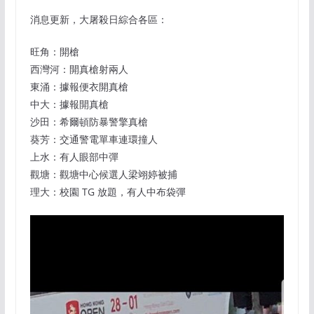
消息更新，大屠殺日綜合各區：
旺角：開槍
西灣河：開真槍射兩人
東涌：據報便衣開真槍
中大：據報開真槍
沙田：希爾頓防暴警擎真槍
葵芳：交通警電單車連環撞人
上水：有人眼部中彈
觀塘：觀塘中心候選人梁翊婷被捕
理大：校園 TG 放題，有人中布袋彈