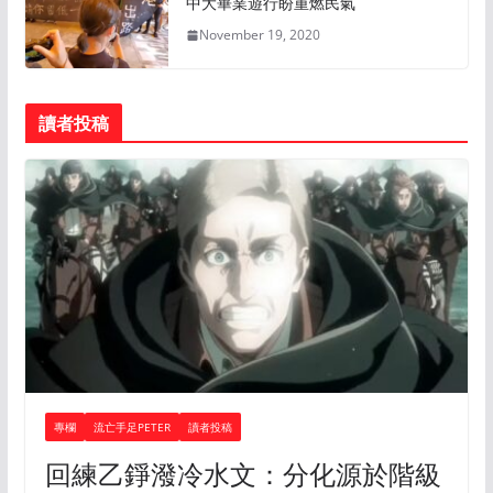
中大畢業遊行盼重燃民氣
November 19, 2020
讀者投稿
專欄
流亡手足PETER
讀者投稿
回練乙錚潑冷水文：分化源於階級