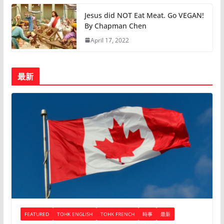
Jesus did NOT Eat Meat. Go VEGAN!
By Chapman Chen
April 17, 2022
最新
FEATURED
TOHK ENGLISH
TOHK FRENCH
時事
最新