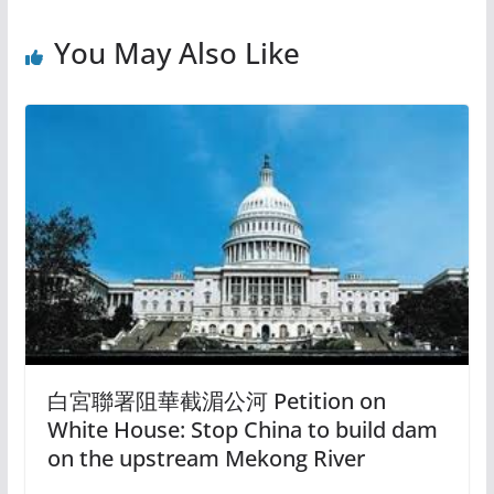
You May Also Like
白宮聯署阻華截湄公河 Petition on
White House: Stop China to build dam
on the upstream Mekong River