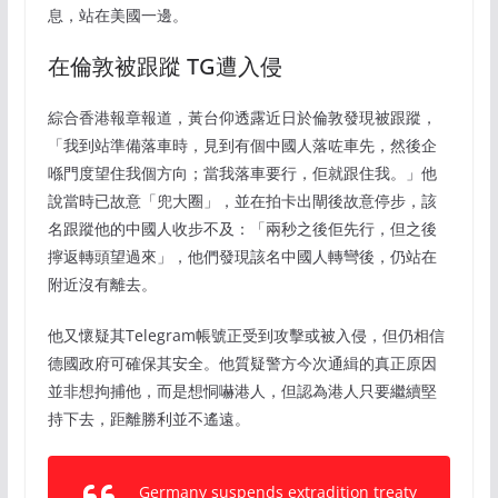
息，站在美國一邊。
在倫敦被跟蹤 TG遭入侵
綜合香港報章報道，黃台仰透露近日於倫敦發現被跟蹤，
「我到站準備落車時，見到有個中國人落咗車先，然後企
喺門度望住我個方向；當我落車要行，佢就跟住我。」他
說當時已故意「兜大圈」，並在拍卡出閘後故意停步，該
名跟蹤他的中國人收步不及：「兩秒之後佢先行，但之後
擰返轉頭望過來」，他們發現該名中國人轉彎後，仍站在
附近沒有離去。
他又懷疑其Telegram帳號正受到攻擊或被入侵，但仍相信
德國政府可確保其安全。他質疑警方今次通緝的真正原因
並非想拘捕他，而是想恫嚇港人，但認為港人只要繼續堅
持下去，距離勝利並不遙遠。
Germany suspends extradition treaty