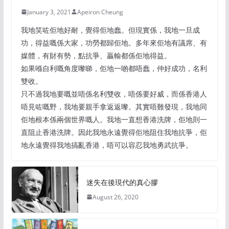
January 3, 2021
Apeiron Cheung
我地笑咗佢地好耐，覺得佢地蠢。但現實係，我地一旦成
功，得益嘅係大家，功勞都歸佢地。多年來佢地有議席、有
媒體，有財有勢，點抗爭、贏輸都係佢地得益。
如果喺自利嘅角度嚟睇，佢地一啲都唔蠢，仲好成功，名利
雙收。
只不過我地要嘅並唔係名利雙收，唔係要好威，而係香港人
唔見咗嘅野，我地要親手拿返返嚟。其實唔難發現，我地同
佢地根本係兩個世界嘅人。我地一直想香港洗牌，佢地則一
直阻止香港洗牌。因此我地永遠覺得佢地阻住我地抗爭，佢
地永遠覺得我地搞亂香港，唔可以容忍我地勇武抗爭。
迷失在後現代的真心膠
August 26, 2020