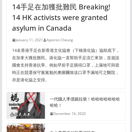
14手足在加獲批難民 Breaking!
14 HK activists were granted
asylum in Canada
January 11, 2021
Apeiron Cheung
14名香港手足在新香港文化協會（下稱港化協）協助底下，
在加拿大獲批難民。港化協一直幫助手足流亡來加，並遊說
國會支持香港抗爭。例如早前手足購得口罩，上滿地可與當
時正在競選保守黨黨魁的奧圖爾致送口罩予滿地可之醫院，
亦是港化協之安排。
一代賤人李偲嫣拉柴！哈哈哈哈哈哈哈
哈哈！
December 16, 2020