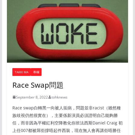
TAKKI MA
專欄
Race Swap問題
September 8, 2022
tohknews
Race swap白轉黑一向被人垢病，問題並非racist（雖然種
族歧視仍然很實在），主要係新演員必須證明自己能夠勝
任，而非因為平權紅利空降教化你班法西斯Daniel Craig 初
上任007都被屌佢撐唔起件西裝，現在無人會再講佢唔勝任