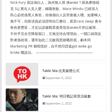
Nick Fury 原設係白人，為何無人屌 係woke？因為摩德褔
克 SLJ 實在人見人愛，稱職有餘。Mace Windu 已經深入
民心必然係黑人角色，你換個白人反而會被人嘈。如要轉人
無不可，但新演員必須證明自己勝任，甚至race swap 會令
角色更豐富，才足以說服觀眾接受現在woke片所以被屌，
不外乎完全空降新面口，又無交待合理理由，一開口就屌反
對者係歧視，通常如此二元敵我思維嘅班底，劇本同
Marketing PR 都唔慌好，自不然印證返get woke go
broke 嘅說法。 ————————————————-
Takki Ma:北美媒體公式
September 6, 2022
Takki Ma: 明日戰記荷里活級數
September 2, 2022