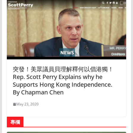
突發！美眾議員貝理解釋何以倡港獨！
Rep. Scott Perry Explains why he
Supports Hong Kong Independence.
By Chapman Chen
May 23, 2020
專欄