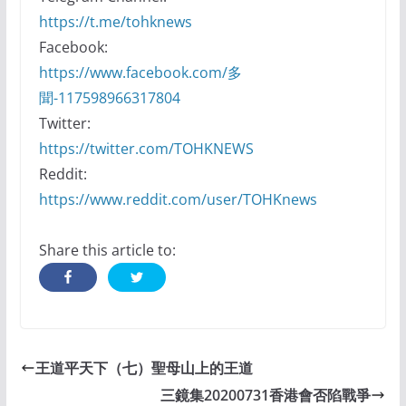
https://t.me/tohknews
Facebook:
https://www.facebook.com/多
聞-117598966317804
Twitter:
https://twitter.com/TOHKNEWS
Reddit:
https://www.reddit.com/user/TOHKnews
Share this article to:
王道平天下（七）聖母山上的王道
三鏡集20200731香港會否陷戰爭