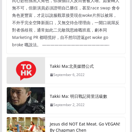
民心必然係黑人角色，你換個白人反而會被人嘈。如要轉人
無不可，但新演員必須證明自己勝任，甚至race swap 會令
角色更豐富，才足以說服觀眾接受現在woke片所以被屌，
不外乎完全空降新面口，又無交待合理理由，一開口就屌反
對者係歧視，通常如此二元敵我思維嘅班底，劇本同
Marketing PR 都唔慌好，自不然印證返get woke go
broke 嘅說法。 ————————————————-
Takki Ma:北美媒體公式
September 6, 2022
Takki Ma: 明日戰記荷里活級數
September 2, 2022
Jesus did NOT Eat Meat. Go VEGAN!
By Chapman Chen