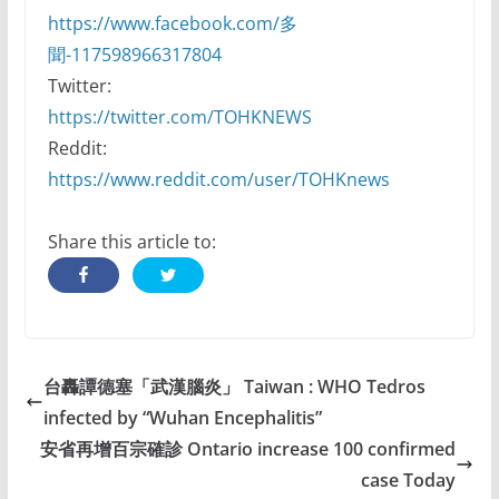
https://www.facebook.com/多
聞-117598966317804
Twitter:
https://twitter.com/TOHKNEWS
Reddit:
https://www.reddit.com/user/TOHKnews
Share this article to:
台轟譚德塞「武漢腦炎」 Taiwan : WHO Tedros
infected by “Wuhan Encephalitis”
安省再增百宗確診 Ontario increase 100 confirmed
case Today