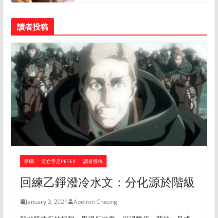
讀者投稿
專欄
流亡手足PETER
讀者投稿
回練乙錚潑冷水文：分化源於階級
January 3, 2021
Apeiron Cheung