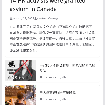
14 HK activists were granted
asylum in Canada
January 11, 2021
Apeiron Cheung
14名香港手足在新香港文化協會（下稱港化協）協助底下，
在加拿大獲批難民。港化協一直幫助手足流亡來加，並遊說
國會支持香港抗爭。例如早前手足購得口罩，上滿地可與當
時正在競選保守黨黨魁的奧圖爾致送口罩予滿地可之醫院，
亦是港化協之安排。
一代賤人李偲嫣拉柴！哈哈哈哈哈哈哈
哈哈！
December 16, 2020
中大畢業遊行盼重燃民氣
November 19, 2020