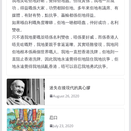
我地笑咗佢地好耐，覺得佢地蠢。但現實係，我地一旦成
功，得益嘅係大家，功勞都歸佢地。多年來佢地有議席、有
媒體，有財有勢，點抗爭、贏輸都係佢地得益。
如果喺自利嘅角度嚟睇，佢地一啲都唔蠢，仲好成功，名利
雙收。
只不過我地要嘅並唔係名利雙收，唔係要好威，而係香港人
唔見咗嘅野，我地要親手拿返返嚟。其實唔難發現，我地同
佢地根本係兩個世界嘅人。我地一直想香港洗牌，佢地則一
直阻止香港洗牌。因此我地永遠覺得佢地阻住我地抗爭，佢
地永遠覺得我地搞亂香港，唔可以容忍我地勇武抗爭。
迷失在後現代的真心膠
August 26, 2020
忍口
July 23, 2020