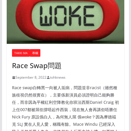
TAKKI MA
專欄
Race Swap問題
September 8, 2022
tohknews
Race swap白轉黑一向被人垢病，問題並非racist（雖然種
族歧視仍然很實在），主要係新演員必須證明自己能夠勝
任，而非因為平權紅利空降教化你班法西斯Daniel Craig 初
上任007都被屌佢撐唔起件西裝，現在無人會再講佢唔勝任
Nick Fury 原設係白人，為何無人屌 係woke？因為摩德褔
克 SLJ 實在人見人愛，稱職有餘。Mace Windu 已經深入