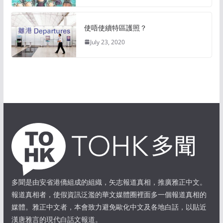
使唔使續特區護照？
July 23, 2020
多聞是由安省港僑組成的組織，矢志報道真相，推廣雅正中文。
報道真相者，使假資訊泛濫的華文媒體圈裡面多一個報道真相的
媒體。雅正中文者，本會致力避免歐化中文及各地白話，以貼近
漢唐雅言的現代白話文報道。