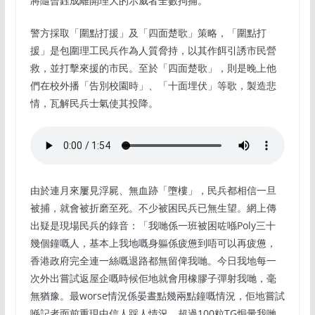
將隨曾鈺成離開理大的示威者全數拘捕。
警方採取「圍點打援」及「四面楚歌」策略，「圍點打
援」是包圍理工民兵作為人質脅持，以其作餌引誘市民營
救，並打擊來援的市民。至於「四面楚歌」，則是晚上他
們在校外播「告別校園時」、「十面埋伏」等歌，製造悲
情，瓦解民兵士氣使其投降。
由於連月來屢見浮屍、無血跡「墮樓」，民兵都相信一旦
被捕，就會被折磨至死。不少被困民兵已無生望。網上傳
出疑是現場民兵的錄音：「我哋係一班被困咗喺Poly三十
幾個鐘嘅人，基本上我地嘅身軀係疲憊到唔可以再疲憊，
香港政府完全連一絲嘅退路都無留俾我哋。今日我地每一
次外出嘗試返屋企嘅時候佢地就會用橡膠子彈射我哋，毫
無猶豫。最worse情況係晏晝點幾兩點鐘嘅情況，佢地嘗試
喺記者面前重現中信人踩人情況，超過100粒TG焗暈我哋