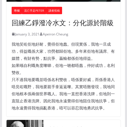
專欄
流亡手足PETER
讀者投稿
回練乙錚潑冷水文：分化源於階級
January 3, 2021
Apeiron Cheung
我地笑咗佢地好耐，覺得佢地蠢。但現實係，我地一旦成
功，得益嘅係大家，功勞都歸佢地。多年來佢地有議席、有
媒體，有財有勢，點抗爭、贏輸都係佢地得益。
如果喺自利嘅角度嚟睇，佢地一啲都唔蠢，仲好成功，名利
雙收。
只不過我地要嘅並唔係名利雙收，唔係要好威，而係香港人
唔見咗嘅野，我地要親手拿返返嚟。其實唔難發現，我地同
佢地根本係兩個世界嘅人。我地一直想香港洗牌，佢地則一
直阻止香港洗牌。因此我地永遠覺得佢地阻住我地抗爭，佢
地永遠覺得我地搞亂香港，唔可以容忍我地勇武抗爭。