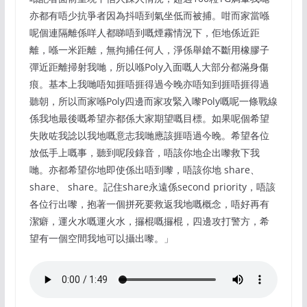
亦都有唔少抗爭者因為抖唔到氣坐低而被捕。咁而家當喺
呢個連隔離係咩人都睇唔到嘅煙霧情況下，佢地係近距
離，喺一米距離，無拘捕任何人，淨係舉鎗不斷用橡膠子
彈近距離掃射我哋，所以喺Poly入面嘅人大部分都滿身傷
痕。基本上我哋唔知捱唔捱得過今晚亦唔知到捱唔捱得過
聽朝，所以而家喺Poly四邊而家攻緊入嚟Poly嘅呢一條戰線
係我地最後嘅希望亦都係大家期望嘅目標。如果呢個希望
失敗咗我諗以我地嘅意志我哋應該捱唔過今晚。希望各位
放低手上嘅事，聽到呢段錄音，唔該你地企出嚟救下我
哋。亦都希望你地即使係出唔到嚟，唔該你地 share、
share、 share。記住share永遠係second priority，唔該
各位行出嚟，抱著一個拼死要救返我地嘅概念，唔好再有
潔癖，運火水嘅運火水，攞棍嘅攞棍，四邊攻打警方，希
望有一個空間我地可以攝出嚟。」