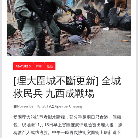
FEATURED
時事
最新
[理大圍城不斷更新] 全城
救民兵 九西成戰場
November 18, 2019
Apeiron Cheung
受困理大的抗爭者斷水斷糧，部分手足兩日只食過一個麵
包。現場繼11月18日早上冒險催淚彈危險衝出理大後，據
稱數百人成功逃脫。中午一時再次快衝突圍衝上康莊道不