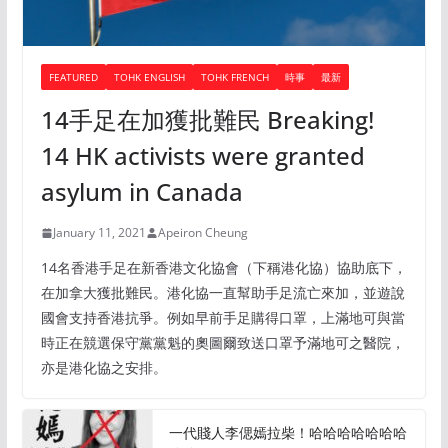
FEATURED
TOHK ENGLISH
TOHK FRENCH
時事
最新
14手足在加獲批難民 Breaking!
14 HK activists were granted
asylum in Canada
January 11, 2021
Apeiron Cheung
14名香港手足在新香港文化協會（下稱港化協）協助底下，
在加拿大獲批難民。港化協一直幫助手足流亡來加，並遊說
國會支持香港抗爭。例如早前手足購得口罩，上滿地可與當
時正在競選保守黨黨魁的奧圖爾致送口罩予滿地可之醫院，
亦是港化協之安排。
一代賤人李偲嫣拉柴！哈哈哈哈哈哈哈