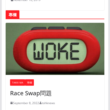
專欄
TAKKI MA
專欄
Race Swap問題
September 8, 2022
tohknews