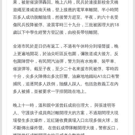
果，被射催淚彈轟回。晚上八時，民兵於連接新校舍天橋
遊繩至漆咸道南天橋，登上接應的電單車離開。半小時間
百多人成功脫離險境，然後警方趕至。半夜，約六十名受
傷民兵投降被俘。凌晨零時三十九分，三批被困理大的18
歲以下中學生經警方登記後，由校長帶領離開。
全港市民於是日仍有返工，不過有午休時分到場聲援，晚
上更遍地開花，於油尖旺區反包圍，彌敦道成大後方。反
包圍陣營中，有民間汽油彈，警方則有水炮車、裝甲車、
催淚彈等。截至子夜，至少二十名來援市民被俘。零時四
十分，尖多火陣傳出多次巨響。油麻地地鐵站A1出口有警
捕民，追逐間多人跌倒，險釀人踩人。包括急救義工在內
多人被捕，並被要求一字排開跪在地上。
晚上十一時，溫和親中派曾鈺成前往理大， 與張達明等
人、守護孩子成員商討離開理大的方案，不過期間理大現
場發生多次爆炸，近紅隧收費廣場入口出現多個火球，並
不斷傳出爆炸聲。 在曾鈺成帶隊離開理大後，警察反口，