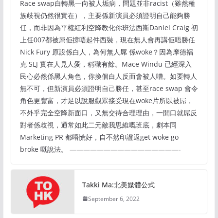
Race swap白轉黑一向被人垢病，問題並非racist（雖然種
族歧視仍然很實在），主要係新演員必須證明自己能夠勝
任，而非因為平權紅利空降教化你班法西斯Daniel Craig 初
上任007都被屌佢撐唔起件西裝，現在無人會再講佢唔勝任
Nick Fury 原設係白人，為何無人屌 係woke？因為摩德褔
克 SLJ 實在人見人愛，稱職有餘。Mace Windu 已經深入
民心必然係黑人角色，你換個白人反而會被人嘈。如要轉人
無不可，但新演員必須證明自己勝任，甚至race swap 會令
角色更豐富，才足以說服觀眾接受現在woke片所以被屌，
不外乎完全空降新面口，又無交待合理理由，一開口就屌反
對者係歧視，通常如此二元敵我思維嘅班底，劇本同
Marketing PR 都唔慌好，自不然印證返get woke go
broke 嘅說法。 ————————————————-
Takki Ma:北美媒體公式
September 6, 2022