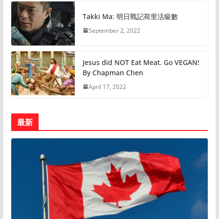
Takki Ma: 明日戰記荷里活級數
September 2, 2022
Jesus did NOT Eat Meat. Go VEGAN!
By Chapman Chen
April 17, 2022
最新