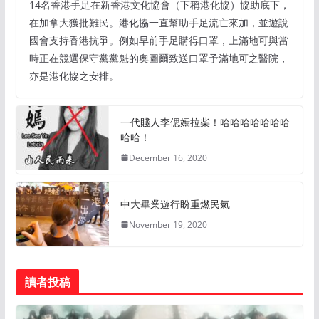
14名香港手足在新香港文化協會（下稱港化協）協助底下，
在加拿大獲批難民。港化協一直幫助手足流亡來加，並遊說
國會支持香港抗爭。例如早前手足購得口罩，上滿地可與當
時正在競選保守黨黨魁的奧圖爾致送口罩予滿地可之醫院，
亦是港化協之安排。
一代賤人李偲嫣拉柴！哈哈哈哈哈哈哈
哈哈！
December 16, 2020
中大畢業遊行盼重燃民氣
November 19, 2020
讀者投稿