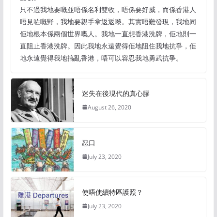
只不過我地要嘅並唔係名利雙收，唔係要好威，而係香港人
唔見咗嘅野，我地要親手拿返返嚟。其實唔難發現，我地同
佢地根本係兩個世界嘅人。我地一直想香港洗牌，佢地則一
直阻止香港洗牌。因此我地永遠覺得佢地阻住我地抗爭，佢
地永遠覺得我地搞亂香港，唔可以容忍我地勇武抗爭。
迷失在後現代的真心膠
August 26, 2020
忍口
July 23, 2020
使唔使續特區護照？
July 23, 2020