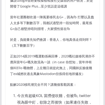
據說Google曾經要模擬核戰後社交媒體的用戶狀況，於是
開發了Google Plus…至少笑話是這樣講
當年社運圈都吹過一陣風要移民去G+，因為fb 打壓以及蠢
人太多等下刪數百字，我都試過堅持一段短時間，最尾係
G+自己都堅持唔到摺埋，大家慣性留在fb
於是，負能量先知們會講：香港人，你地真係走得到咩？
（又下刪數百字）
正如2014跟2019嘅運動係兩回事，2020嘅社媒移民潮亦不
應與當年G+嘅失敗混為一談（in case 你想知，當年仲有
個叫Ello 嘅物體，上左幾日就從此無上，同國師反臉後幾
丁ex城撚吹過去萬象Mastodon但係得佢地班爐友）
點解2020移民潮完全不同？講幾個客觀因素：
今次有超級KOL 當撈侵吹雞，佢被fb, twitter
視為眼中釘，欲除之而後快（如果連任失敗，