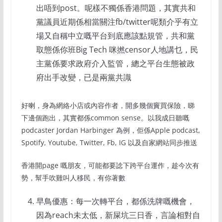
出唔到post。呢樣不獨係香港問題，其實共和
黨議員近期係相當關注fb/twitter呢類介乎有立
場又自稱中立嘅平台到底應該點規管，共和黨
取態係你班Big Tech 咪撚censor人地講乜，民
主黨係要求政府介入監管，總之平台生態被政
府出手改變，已是兩黨共識
好喇，身為網絡小店或內容作者，開多幾個竇買保險，睇
下邊個跑出，其實都係common sense。以我成日聽嘅
podcaster Jordan Harbinger 為例，佢係Apple podcast,
Spotify, Youtube, Twitter, Fb, IG 以及自家網站同步推送
香港開page 嘅朋友，可能都要諗下跨平台運作，趁今次有
勢，幫手吹雞叫人移民，有你著數
早鳥優惠：每一次轉平台，都係洗牌嘅機會，
因為reach未太低，新屎坑三日香，言論相對自