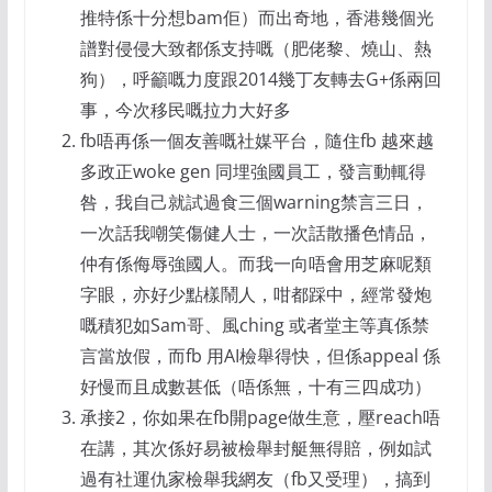
推特係十分想bam佢）而出奇地，香港幾個光
譜對侵侵大致都係支持嘅（肥佬黎、燒山、熱
狗），呼籲嘅力度跟2014幾丁友轉去G+係兩回
事，今次移民嘅拉力大好多
fb唔再係一個友善嘅社媒平台，隨住fb 越來越
多政正woke gen 同埋強國員工，發言動輒得
咎，我自己就試過食三個warning禁言三日，
一次話我嘲笑傷健人士，一次話散播色情品，
仲有係侮辱強國人。而我一向唔會用芝麻呢類
字眼，亦好少點樣鬧人，咁都踩中，經常發炮
嘅積犯如Sam哥、風ching 或者堂主等真係禁
言當放假，而fb 用AI檢舉得快，但係appeal 係
好慢而且成數甚低（唔係無，十有三四成功）
承接2，你如果在fb開page做生意，壓reach唔
在講，其次係好易被檢舉封艇無得賠，例如試
過有社運仇家檢舉我網友（fb又受理），搞到