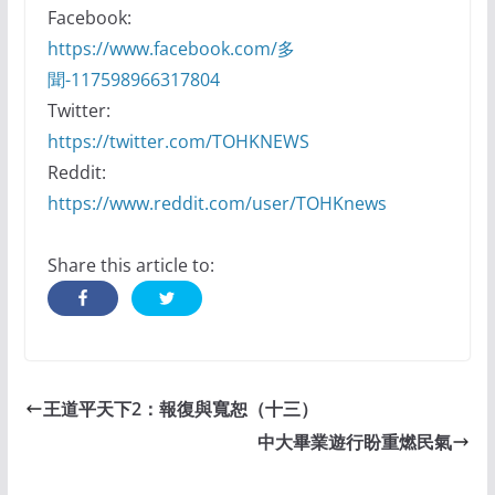
Facebook:
https://www.facebook.com/多
聞-117598966317804
Twitter:
https://twitter.com/TOHKNEWS
Reddit:
https://www.reddit.com/user/TOHKnews
Share this article to:
王道平天下2：報復與寬恕（十三）
中大畢業遊行盼重燃民氣