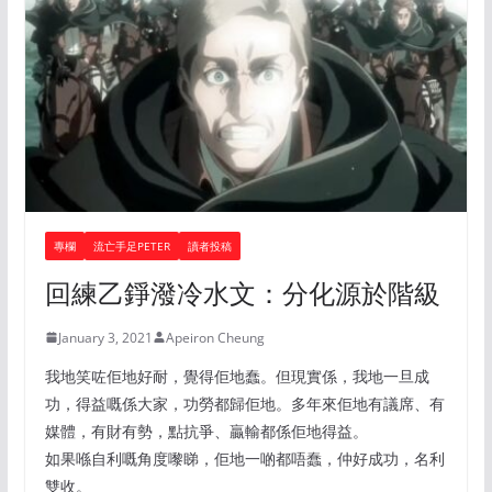
專欄
流亡手足PETER
讀者投稿
回練乙錚潑冷水文：分化源於階級
January 3, 2021
Apeiron Cheung
我地笑咗佢地好耐，覺得佢地蠢。但現實係，我地一旦成
功，得益嘅係大家，功勞都歸佢地。多年來佢地有議席、有
媒體，有財有勢，點抗爭、贏輸都係佢地得益。
如果喺自利嘅角度嚟睇，佢地一啲都唔蠢，仲好成功，名利
雙收。