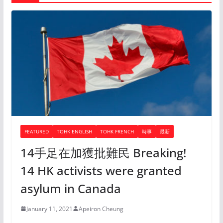
FEATURED
TOHK ENGLISH
TOHK FRENCH
時事
最新
14手足在加獲批難民 Breaking!
14 HK activists were granted
asylum in Canada
January 11, 2021
Apeiron Cheung