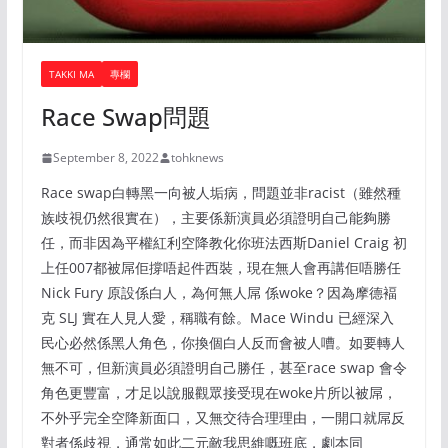
TAKKI MA
專欄
Race Swap問題
September 8, 2022
tohknews
Race swap白轉黑一向被人垢病，問題並非racist（雖然種
族歧視仍然很實在），主要係新演員必須證明自己能夠勝
任，而非因為平權紅利空降教化你班法西斯Daniel Craig 初
上任007都被屌佢撐唔起件西裝，現在無人會再講佢唔勝任
Nick Fury 原設係白人，為何無人屌 係woke？因為摩德褔
克 SLJ 實在人見人愛，稱職有餘。Mace Windu 已經深入
民心必然係黑人角色，你換個白人反而會被人嘈。如要轉人
無不可，但新演員必須證明自己勝任，甚至race swap 會令
角色更豐富，才足以說服觀眾接受現在woke片所以被屌，
不外乎完全空降新面口，又無交待合理理由，一開口就屌反
對者係歧視，通常如此二元敵我思維嘅班底，劇本同