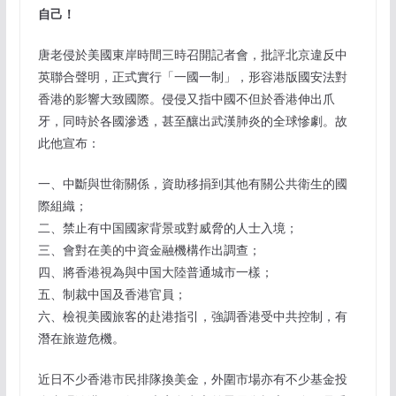
自己！
唐老侵於美國東岸時間三時召開記者會，批評北京違反中
英聯合聲明，正式實行「一國一制」，形容港版國安法對
香港的影響大致國際。侵侵又指中國不但於香港伸出爪
牙，同時於各國滲透，甚至釀出武漢肺炎的全球慘劇。故
此他宣布：
一、中斷與世衛關係，資助移捐到其他有關公共衛生的國
際組織；
二、禁止有中国國家背景或對威脅的人士入境；
三、會對在美的中資金融機構作出調查；
四、將香港視為與中国大陸普通城市一樣；
五、制裁中国及香港官員；
六、檢視美國旅客的赴港指引，強調香港受中共控制，有
潛在旅遊危機。
近日不少香港市民排隊換美金，外圍市場亦有不少基金投