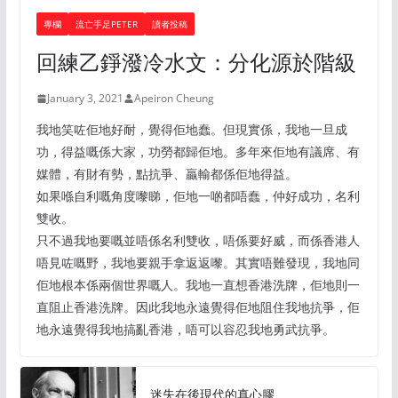
專欄
流亡手足PETER
讀者投稿
回練乙錚潑冷水文：分化源於階級
January 3, 2021
Apeiron Cheung
我地笑咗佢地好耐，覺得佢地蠢。但現實係，我地一旦成
功，得益嘅係大家，功勞都歸佢地。多年來佢地有議席、有
媒體，有財有勢，點抗爭、贏輸都係佢地得益。
如果喺自利嘅角度嚟睇，佢地一啲都唔蠢，仲好成功，名利
雙收。
只不過我地要嘅並唔係名利雙收，唔係要好威，而係香港人
唔見咗嘅野，我地要親手拿返返嚟。其實唔難發現，我地同
佢地根本係兩個世界嘅人。我地一直想香港洗牌，佢地則一
直阻止香港洗牌。因此我地永遠覺得佢地阻住我地抗爭，佢
地永遠覺得我地搞亂香港，唔可以容忍我地勇武抗爭。
迷失在後現代的真心膠