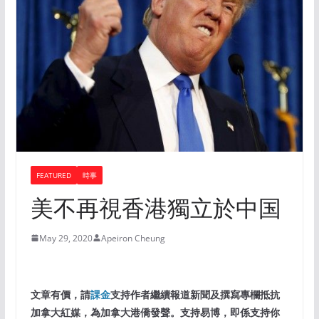
FEATURED
時事
美不再視香港獨立於中国
May 29, 2020
Apeiron Cheung
文章有價，請
課金
支持作者繼續報道新聞及撰寫專欄抵抗
加拿大紅媒，為加拿大港僑發聲。支持易博，即係支持你