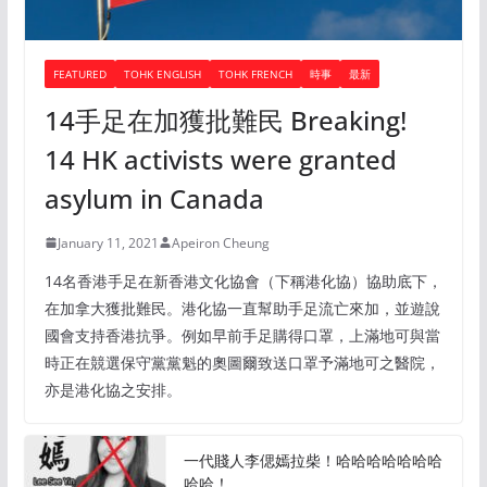
FEATURED
TOHK ENGLISH
TOHK FRENCH
時事
最新
14手足在加獲批難民 Breaking!
14 HK activists were granted
asylum in Canada
January 11, 2021
Apeiron Cheung
14名香港手足在新香港文化協會（下稱港化協）協助底下，
在加拿大獲批難民。港化協一直幫助手足流亡來加，並遊說
國會支持香港抗爭。例如早前手足購得口罩，上滿地可與當
時正在競選保守黨黨魁的奧圖爾致送口罩予滿地可之醫院，
亦是港化協之安排。
一代賤人李偲嫣拉柴！哈哈哈哈哈哈哈
哈哈！