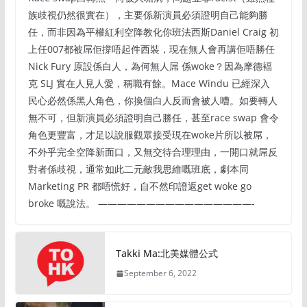
族歧視仍然很實在），主要係新演員必須證明自己能夠勝
任，而非因為平權紅利空降教化你班法西斯Daniel Craig 初
上任007都被屌佢撐唔起件西裝，現在無人會再講佢唔勝任
Nick Fury 原設係白人，為何無人屌 係woke？因為摩德褔
克 SLJ 實在人見人愛，稱職有餘。Mace Windu 已經深入
民心必然係黑人角色，你換個白人反而會被人嘈。如要轉人
無不可，但新演員必須證明自己勝任，甚至race swap 會令
角色更豐富，才足以說服觀眾接受現在woke片所以被屌，
不外乎完全空降新面口，又無交待合理理由，一開口就屌反
對者係歧視，通常如此二元敵我思維嘅班底，劇本同
Marketing PR 都唔慌好，自不然印證返get woke go
broke 嘅說法。 ————————————————-
Takki Ma:北美媒體公式
September 6, 2022