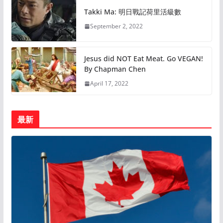
Takki Ma: 明日戰記荷里活級數
September 2, 2022
Jesus did NOT Eat Meat. Go VEGAN!
By Chapman Chen
April 17, 2022
最新