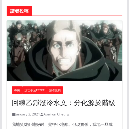
讀者投稿
專欄
流亡手足PETER
讀者投稿
回練乙錚潑冷水文：分化源於階級
January 3, 2021
Apeiron Cheung
我地笑咗佢地好耐，覺得佢地蠢。但現實係，我地一旦成