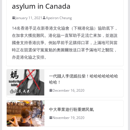
asylum in Canada
January 11, 2021
Apeiron Cheung
14名香港手足在新香港文化協會（下稱港化協）協助底下，
在加拿大獲批難民。港化協一直幫助手足流亡來加，並遊說
國會支持香港抗爭。例如早前手足購得口罩，上滿地可與當
時正在競選保守黨黨魁的奧圖爾致送口罩予滿地可之醫院，
亦是港化協之安排。
一代賤人李偲嫣拉柴！哈哈哈哈哈哈哈
哈哈！
December 16, 2020
中大畢業遊行盼重燃民氣
November 19, 2020