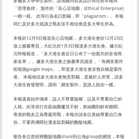
多倫多大學學生製作。該地圖內容及設計與先前本報與
「歪理食肆」 製作的「良心店地圖」(Ethical Enterprise)
一模一樣。 此等行為名曰剽竊，即「plagiarism」。本報
同仁及於多大就讀之戰友並不相信會是多大學生所為。
本報於12月9日報道良心店地圖， 多大港生會於12月23日
放上臉書專頁，大紀元於1月3日報道多大港生會。據大紀
元時報報道，「多大港生會近日公布了一份親共的安省商
家名單 」。據多大港生會之臉書專頁描述，「有網友製作
咗呢個google maps」，即是多大港生會並無自稱是製作
者。 本報相信多大港生會無意剽竊，是被奸人所害，請多
大港生會發聲明，講明「網友製作」是誰人跣你一鑊。
本報遣責始作俑者，該人不尊重版權，以及不尊重自己的
人格。此等劣行在藍絲圈屢見不鮮，黃絲圈則鮮有聽聞。
香港的戰友正為尊嚴而戰，本報亦請各位黃絲尊重自己身
份，不要再傳閱社運老鼠剽竊的翻版地圖。
敬告各位曾經將翻版地圖share到公海group的網友，本報