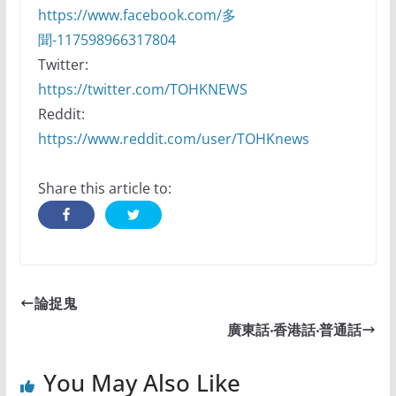
https://www.facebook.com/多
聞-117598966317804
Twitter:
https://twitter.com/TOHKNEWS
Reddit:
https://www.reddit.com/user/TOHKnews
Share this article to:
論捉鬼
廣東話‧香港話‧普通話
You May Also Like