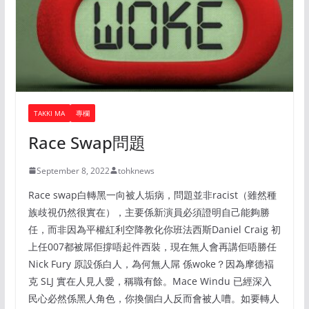
TAKKI MA
專欄
Race Swap問題
September 8, 2022
tohknews
Race swap白轉黑一向被人垢病，問題並非racist（雖然種
族歧視仍然很實在），主要係新演員必須證明自己能夠勝
任，而非因為平權紅利空降教化你班法西斯Daniel Craig 初
上任007都被屌佢撐唔起件西裝，現在無人會再講佢唔勝任
Nick Fury 原設係白人，為何無人屌 係woke？因為摩德褔
克 SLJ 實在人見人愛，稱職有餘。Mace Windu 已經深入
民心必然係黑人角色，你換個白人反而會被人嘈。如要轉人