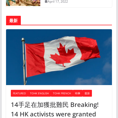
April 17, 2022
最新
FEATURED
TOHK ENGLISH
TOHK FRENCH
時事
最新
14手足在加獲批難民 Breaking!
14 HK activists were granted