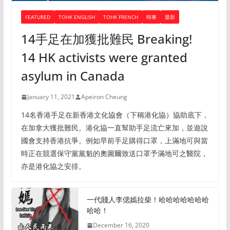
FEATURED
TOHK ENGLISH
TOHK FRENCH
時事
最新
14手足在加獲批難民 Breaking!
14 HK activists were granted
asylum in Canada
January 11, 2021
Apeiron Cheung
14名香港手足在新香港文化協會（下稱港化協）協助底下，
在加拿大獲批難民。港化協一直幫助手足流亡來加，並遊說
國會支持香港抗爭。例如早前手足購得口罩，上滿地可與當
時正在競選保守黨黨魁的奧圖爾致送口罩予滿地可之醫院，
亦是港化協之安排。
一代賤人李偲嫣拉柴！哈哈哈哈哈哈哈
哈哈！
December 16, 2020