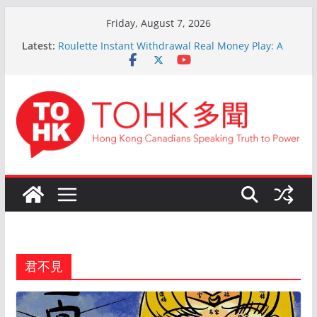
Skip
Friday, August 7, 2026
to
Latest:
Roulette Instant Withdrawal Real Money Play: A
content
Comprehensive Guide
Kokemus Kansainvälinen Ruletti: Parhaat Vinkit ja
Taktiikat Voittamiseen
En ligne Roulette astuces: Conseils d’un expert
après 15 ans d’expérience
Live Roulette avec Crypto: Le Guide Complet pour
les Joueurs Expérimentés
The Ultimate Guide to Online Roulette
君不見