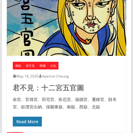
傳統
君不見
專欄
文化
May 18, 2020
Apeiron Cheung
君不見：十二宮五官圖
命宮、官祿宮、田宅宮、疾厄宮、福德宮、遷移宮、財帛
宮、奴僕宮出納、採聽東嶽、南嶽、西嶽、北嶽
Read More