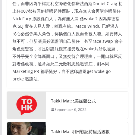
任，而非因為平權紅利空降教化你班法西斯Daniel Craig 初
上任007都被屌佢撐唔起件西裝，現在無人會再講佢唔勝任
Nick Fury 原設係白人，為何無人屌 係woke？因為摩德褔
克 SLJ 實在人見人愛，稱職有餘。Mace Windu 已經深入
民心必然係黑人角色，你換個白人反而會被人嘈。如要轉人
無不可，但新演員必須證明自己勝任，甚至race swap 會令
角色更豐富，才足以說服觀眾接受現在woke片所以被屌，
不外乎完全空降新面口，又無交待合理理由，一開口就屌反
對者係歧視，通常如此二元敵我思維嘅班底，劇本同
Marketing PR 都唔慌好，自不然印證返get woke go
broke 嘅說法。
Takki Ma:北美媒體公式
September 6, 2022
Takki Ma: 明日戰記荷里活級數