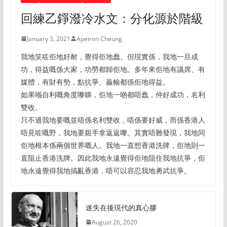
回練乙錚潑冷水文：分化源於階級
January 3, 2021
Apeiron Cheung
我地笑咗佢地好耐，覺得佢地蠢。但現實係，我地一旦成
功，得益嘅係大家，功勞都歸佢地。多年來佢地有議席、有
媒體，有財有勢，點抗爭、贏輸都係佢地得益。
如果喺自利嘅角度嚟睇，佢地一啲都唔蠢，仲好成功，名利
雙收。
只不過我地要嘅並唔係名利雙收，唔係要好威，而係香港人
唔見咗嘅野，我地要親手拿返返嚟。其實唔難發現，我地同
佢地根本係兩個世界嘅人。我地一直想香港洗牌，佢地則一
直阻止香港洗牌。因此我地永遠覺得佢地阻住我地抗爭，佢
地永遠覺得我地搞亂香港，唔可以容忍我地勇武抗爭。
迷失在後現代的真心膠
August 26, 2020