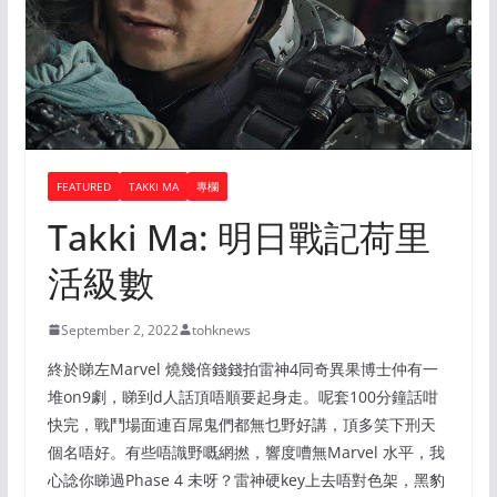
FEATURED
TAKKI MA
專欄
Takki Ma: 明日戰記荷里
活級數
September 2, 2022
tohknews
終於睇左Marvel 燒幾倍錢錢拍雷神4同奇異果博士仲有一
堆on9劇，睇到d人話頂唔順要起身走。呢套100分鐘話咁
快完，戰鬥場面連百屌鬼們都無乜野好講，頂多笑下刑天
個名唔好。有些唔識野嘅網撚，響度嘈無Marvel 水平，我
心諗你睇過Phase 4 未呀？雷神硬key上去唔對色架，黑豹