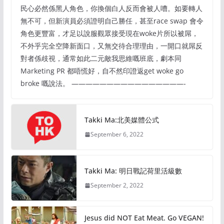
民心必然係黑人角色，你換個白人反而會被人嘈。如要轉人
無不可，但新演員必須證明自己勝任，甚至race swap 會令
角色更豐富，才足以說服觀眾接受現在woke片所以被屌，
不外乎完全空降新面口，又無交待合理理由，一開口就屌反
對者係歧視，通常如此二元敵我思維嘅班底，劇本同
Marketing PR 都唔慌好，自不然印證返get woke go
broke 嘅說法。 ————————————————-
Takki Ma:北美媒體公式
September 6, 2022
Takki Ma: 明日戰記荷里活級數
September 2, 2022
Jesus did NOT Eat Meat. Go VEGAN!