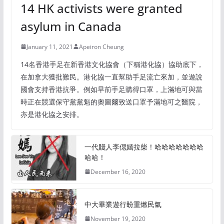
14 HK activists were granted
asylum in Canada
January 11, 2021
Apeiron Cheung
14名香港手足在新香港文化協會（下稱港化協）協助底下，
在加拿大獲批難民。港化協一直幫助手足流亡來加，並遊說
國會支持香港抗爭。例如早前手足購得口罩，上滿地可與當
時正在競選保守黨黨魁的奧圖爾致送口罩予滿地可之醫院，
亦是港化協之安排。
一代賤人李偲嫣拉柴！哈哈哈哈哈哈哈
哈哈！
December 16, 2020
中大畢業遊行盼重燃民氣
November 19, 2020