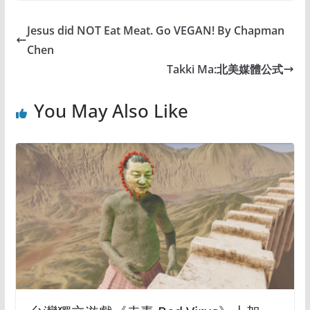
Jesus did NOT Eat Meat. Go VEGAN! By Chapman
Chen
Takki Ma:北美媒體公式
You May Also Like