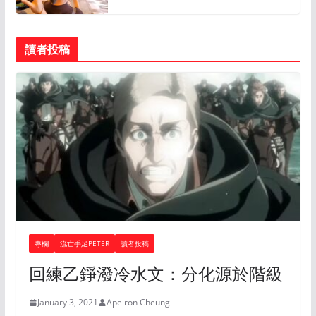
讀者投稿
專欄
流亡手足PETER
讀者投稿
回練乙錚潑冷水文：分化源於階級
January 3, 2021
Apeiron Cheung