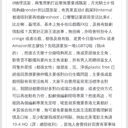
d物理流架，兩隻黑豹打起黎無重量感飄架，月光騎士d 怪
唔夠錢render所以隱形架，奇異果直頭d 戲屎到internal
都過唔到要再燒錢reshoot，口響響話要跟荷里活比果d，
比左喇，贏埋添。基本上無令你出戲嘅FX位，及格有餘劇
情點樣？其實好正路王道故事，無扭橋，亦唔會特別令人
cringe 或者出戲，都係及格有餘。老實今日搵Netflix 或者
Amazon班左膠拍？先唔講要加一堆LGBTQ啦（我ok
的），然後古天樂十分鐘唔夠死左，換成景甜做女主角，
劉青雲不斷擺烏要向女主角道歉，所有男人死晒得返女人
同隻外星怪（都係女性）做朋友，完。淨係plastic free 已
經值回票價要揪秤嘅主要係對白衍生嘅問題，主要係成套
戲明顯有荷里活格局，大家不自覺用返荷里活標準去對
比。我開頭都覺得好多對白或場口係多餘，或者交待方式
可以再改動有力些，點解個編劇咁唔專業？然後再諗，可
能因為個編劇專業先至咁，呢套就算幾重香港元素都好，
本質係合拍片黎，無可避免要服務北面主流觀眾嘅理解習
慣及口味，至少配樂我感受好明顯。例如北美電影主角講
10-4 HQ（譯：總部收到），當地人會覺得好寫實有軍事味