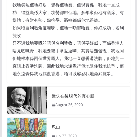
我地笑咗佢地好耐，覺得佢地蠢。但現實係，我地一旦成
功，得益嘅係大家，功勞都歸佢地。多年來佢地有議席、有
媒體，有財有勢，點抗爭、贏輸都係佢地得益。
如果喺自利嘅角度嚟睇，佢地一啲都唔蠢，仲好成功，名利
雙收。
只不過我地要嘅並唔係名利雙收，唔係要好威，而係香港人
唔見咗嘅野，我地要親手拿返返嚟。其實唔難發現，我地同
佢地根本係兩個世界嘅人。我地一直想香港洗牌，佢地則一
直阻止香港洗牌。因此我地永遠覺得佢地阻住我地抗爭，佢
地永遠覺得我地搞亂香港，唔可以容忍我地勇武抗爭。
迷失在後現代的真心膠
August 26, 2020
忍口
July 23, 2020