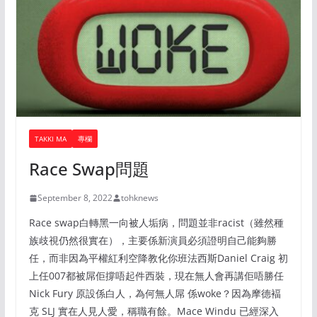
TAKKI MA
專欄
Race Swap問題
September 8, 2022
tohknews
Race swap白轉黑一向被人垢病，問題並非racist（雖然種
族歧視仍然很實在），主要係新演員必須證明自己能夠勝
任，而非因為平權紅利空降教化你班法西斯Daniel Craig 初
上任007都被屌佢撐唔起件西裝，現在無人會再講佢唔勝任
Nick Fury 原設係白人，為何無人屌 係woke？因為摩德褔
克 SLJ 實在人見人愛，稱職有餘。Mace Windu 已經深入