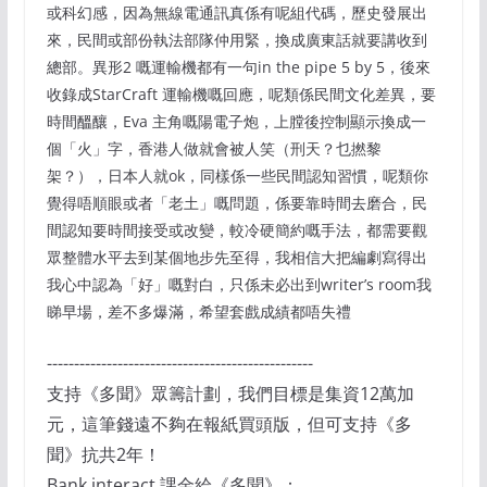
或科幻感，因為無線電通訊真係有呢組代碼，歷史發展出
來，民間或部份執法部隊仲用緊，換成廣東話就要講收到
總部。異形2 嘅運輸機都有一句in the pipe 5 by 5，後來
收錄成StarCraft 運輸機嘅回應，呢類係民間文化差異，要
時間醞釀，Eva 主角嘅陽電子炮，上膛後控制顯示換成一
個「火」字，香港人做就會被人笑（刑天？乜撚黎
架？），日本人就ok，同樣係一些民間認知習慣，呢類你
覺得唔順眼或者「老土」嘅問題，係要靠時間去磨合，民
間認知要時間接受或改變，較冷硬簡約嘅手法，都需要觀
眾整體水平去到某個地步先至得，我相信大把編劇寫得出
我心中認為「好」嘅對白，只係未必出到writer’s room我
睇早場，差不多爆滿，希望套戲成績都唔失禮
-------------------------------------------------
支持《多聞》眾籌計劃，我們目標是集資12萬加
元，這筆錢遠不夠在報紙買頭版，但可支持《多
聞》抗共2年！
Bank interact 課金給《多聞》：