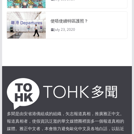
使唔使續特區護照？
July 23, 2020
多聞是由安省港僑組成的組織，矢志報道真相，推廣雅正中文。
報道真相者，使假資訊泛濫的華文媒體圈裡面多一個報道真相的
媒體。雅正中文者，本會致力避免歐化中文及各地白話，以貼近