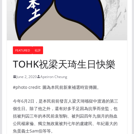
FEATURED
社評
TOHK祝梁天琦生日快樂
June 2, 2020
Apeiron Cheung
#photo credit: 圖為本民前新東補選時宣傳圖。
今年6月2日，是本民前前發言人梁天琦喺獄中渡過的第三
個生日。除了他之外，還有好多手足因為抗爭而坐監，包
括被判囚三年的本民前袁智駒、被判囚四年九個月的熱血
公民楊家倫、獨立無政黨被判七年的盧建民、年紀最大的
魚蛋義士Sam伯等等。