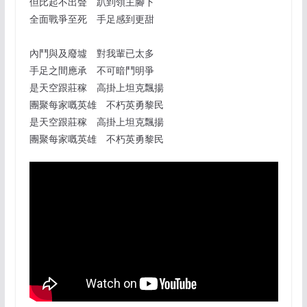
但比起不出聲 趴到領主腳下
全面戰爭至死 手足感到更甜
內鬥與及廢墟 對我輩已太多
手足之間應承 不可暗鬥明爭
是天空跟莊稼 高掛上坦克飄揚
團聚每家嘅英雄 不朽英勇黎民
是天空跟莊稼 高掛上坦克飄揚
團聚每家嘅英雄 不朽英勇黎民