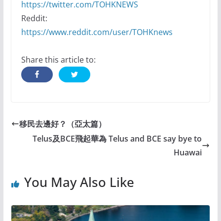
https://twitter.com/TOHKNEWS
Reddit:
https://www.reddit.com/user/TOHKnews
Share this article to:
移民去邊好？（亞太篇）
Telus及BCE飛起華為 Telus and BCE say bye to
Huawai
You May Also Like