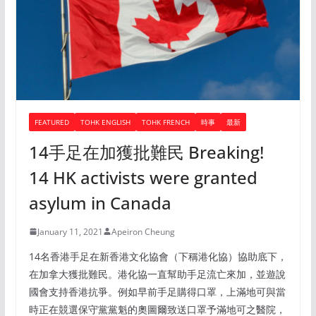
FEATURED
TOHK ENGLISH
TOHK FRENCH
時事
最新
14手足在加獲批難民 Breaking!
14 HK activists were granted
asylum in Canada
January 11, 2021
Apeiron Cheung
14名香港手足在新香港文化協會（下稱港化協）協助底下，
在加拿大獲批難民。港化協一直幫助手足流亡來加，並遊說
國會支持香港抗爭。例如早前手足購得口罩，上滿地可與當
時正在競選保守黨黨魁的奧圖爾致送口罩予滿地可之醫院，