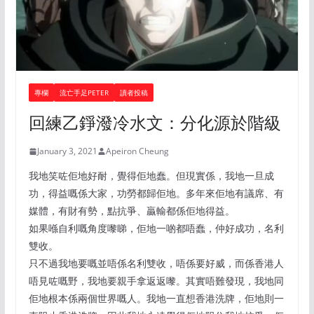
專欄
流亡手足PETER
讀者投稿
回練乙錚潑冷水文：分化源於階級
January 3, 2021
Apeiron Cheung
我地笑咗佢地好耐，覺得佢地蠢。但現實係，我地一旦成
功，得益嘅係大家，功勞都歸佢地。多年來佢地有議席、有
媒體，有財有勢，點抗爭、贏輸都係佢地得益。
如果喺自利嘅角度嚟睇，佢地一啲都唔蠢，仲好成功，名利
雙收。
只不過我地要嘅並唔係名利雙收，唔係要好威，而係香港人
唔見咗嘅野，我地要親手拿返返嚟。其實唔難發現，我地同
佢地根本係兩個世界嘅人。我地一直想香港洗牌，佢地則一