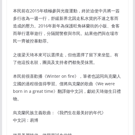
本民前在2015年積極參與光復運動，終於迫使中共將一簽
多行改為一週一行，舒緩新界北因走私水貨的不速之客而
造成的壓力。2016年新年為保護旺角砵蘭街的小販、食客
而舉行選舉遊行，分隔開警察與市民。結果他們與在場市
民一齊被控暴動罪。
之後梁天琦本來可以選擇走，但他選擇了留下來坐監。有
了他這投名狀，團員及支持者們都免受抹黑。
本民前很喜歡播《Winter on fire》，筆者也認同烏克蘭人
立國的過程很值得學習。僅將烏克蘭的歌曲《We were
born in a great time》翻譯做中文詞，獻給天琦做生日禮
物。
烏克蘭民族主義歌曲：《我們生在最美好的年代》
中文詞：易博