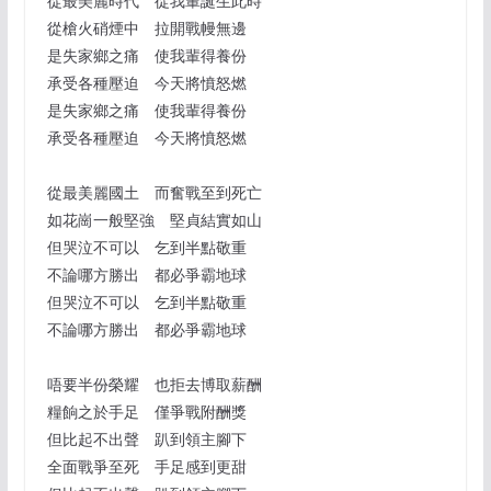
從最美麗時代 從我輩誕生此時
從槍火硝煙中 拉開戰幔無邊
是失家鄉之痛 使我輩得養份
承受各種壓迫 今天將憤怒燃
是失家鄉之痛 使我輩得養份
承受各種壓迫 今天將憤怒燃
從最美麗國土 而奮戰至到死亡
如花崗一般堅強 堅貞結實如山
但哭泣不可以 乞到半點敬重
不論哪方勝出 都必爭霸地球
但哭泣不可以 乞到半點敬重
不論哪方勝出 都必爭霸地球
唔要半份榮耀 也拒去博取薪酬
糧餉之於手足 僅爭戰附酬獎
但比起不出聲 趴到領主腳下
全面戰爭至死 手足感到更甜