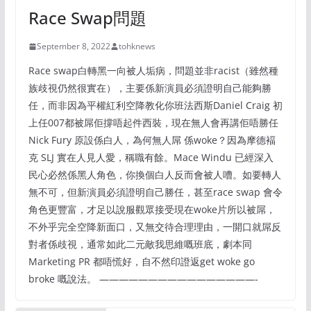
Race Swap問題
September 8, 2022
tohknews
Race swap白轉黑一向被人垢病，問題並非racist（雖然種
族歧視仍然很實在），主要係新演員必須證明自己能夠勝
任，而非因為平權紅利空降教化你班法西斯Daniel Craig 初
上任007都被屌佢撐唔起件西裝，現在無人會再講佢唔勝任
Nick Fury 原設係白人，為何無人屌 係woke？因為摩德褔
克 SLJ 實在人見人愛，稱職有餘。Mace Windu 已經深入
民心必然係黑人角色，你換個白人反而會被人嘈。如要轉人
無不可，但新演員必須證明自己勝任，甚至race swap 會令
角色更豐富，才足以說服觀眾接受現在woke片所以被屌，
不外乎完全空降新面口，又無交待合理理由，一開口就屌反
對者係歧視，通常如此二元敵我思維嘅班底，劇本同
Marketing PR 都唔慌好，自不然印證返get woke go
broke 嘅說法。 ————————————————-