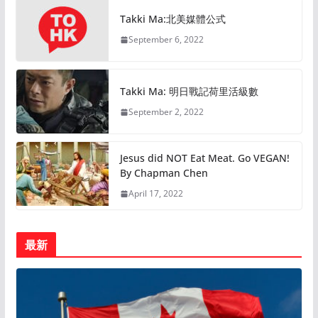
Takki Ma:北美媒體公式
September 6, 2022
Takki Ma: 明日戰記荷里活級數
September 2, 2022
Jesus did NOT Eat Meat. Go VEGAN!
By Chapman Chen
April 17, 2022
最新