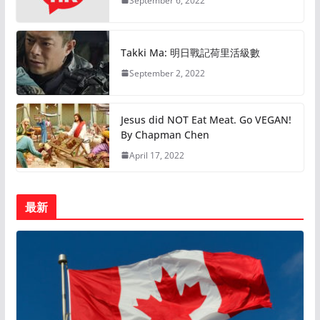
September 6, 2022
Takki Ma: 明日戰記荷里活級數
September 2, 2022
Jesus did NOT Eat Meat. Go VEGAN!
By Chapman Chen
April 17, 2022
最新