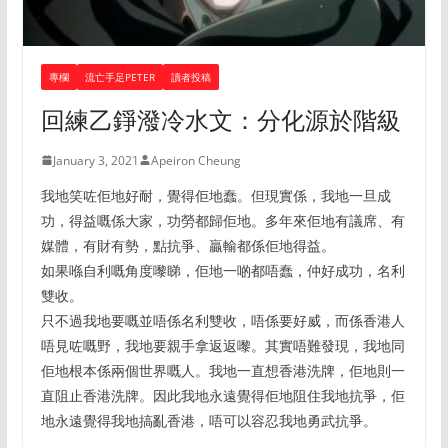
專欄
流亡手足PETER
讀者投稿
回練乙錚潑冷水文：分化源於階級
January 3, 2021
Apeiron Cheung
我地笑咗佢地好耐，覺得佢地蠢。但現實係，我地一旦成
功，得益嘅係大家，功勞都歸佢地。多年來佢地有議席、有
媒體，有財有勢，點抗爭、贏輸都係佢地得益。
如果喺自利嘅角度嚟睇，佢地一啲都唔蠢，仲好成功，名利
雙收。
只不過我地要嘅並唔係名利雙收，唔係要好威，而係香港人
唔見咗嘅野，我地要親手拿返返嚟。其實唔難發現，我地同
佢地根本係兩個世界嘅人。我地一直想香港洗牌，佢地則一
直阻止香港洗牌。因此我地永遠覺得佢地阻住我地抗爭，佢
地永遠覺得我地搞亂香港，唔可以容忍我地勇武抗爭。