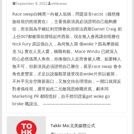
September 8, 2022
tohknews
Race swap白轉黑一向被人垢病，問題並非racist（雖然種
族歧視仍然很實在），主要係新演員必須證明自己能夠勝
任，而非因為平權紅利空降教化你班法西斯Daniel Craig 初
上任007都被屌佢撐唔起件西裝，現在無人會再講佢唔勝任
Nick Fury 原設係白人，為何無人屌 係woke？因為摩德褔
克 SLJ 實在人見人愛，稱職有餘。Mace Windu 已經深入
民心必然係黑人角色，你換個白人反而會被人嘈。如要轉人
無不可，但新演員必須證明自己勝任，甚至race swap 會令
角色更豐富，才足以說服觀眾接受現在woke片所以被屌，
不外乎完全空降新面口，又無交待合理理由，一開口就屌反
對者係歧視，通常如此二元敵我思維嘅班底，劇本同
Marketing PR 都唔慌好，自不然印證返get woke go
broke 嘅說法。 ————————————————-
Takki Ma:北美媒體公式