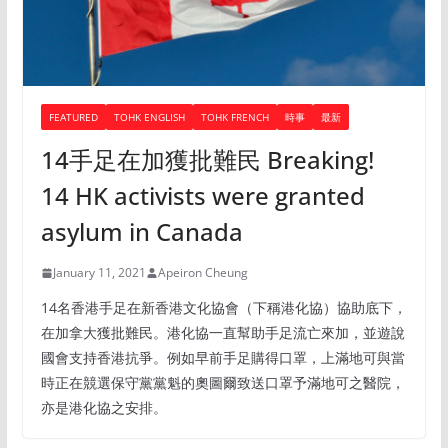
FEATURED
TOHK ENGLISH
TOHK FRENCH
時事
最新
14手足在加獲批難民 Breaking!
14 HK activists were granted
asylum in Canada
January 11, 2021
Apeiron Cheung
14名香港手足在新香港文化協會（下稱港化協）協助底下，
在加拿大獲批難民。港化協一直幫助手足流亡來加，並遊說
國會支持香港抗爭。例如早前手足購得口罩，上滿地可與當
時正在競選保守黨黨魁的奧圖爾致送口罩予滿地可之醫院，
亦是港化協之安排。