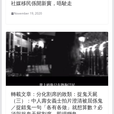
社媒移民係開新竇，唔駛走
November 19, 2020
轉載文章：分化割席的敗類：捉鬼天屍
（三）：中人壽女義士拍片澄清被屈係鬼
／捉錯鬼一句「各有各做」就想算數？必
須與捉鬼天屍割席、即場獅鳥