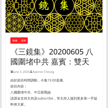
專欄
易博
《三鏡集》20200605 八
國圍堵中共 嘉賓：雙天
June 5, 2020
Apeiron Cheung
由於節目時間調動，今集15:00直播。
節目內容：
八國圍堵中共、中亞新戰線
請課金支持主持及subscribe，等主持人搵到更多第一手猛
料俾大家。