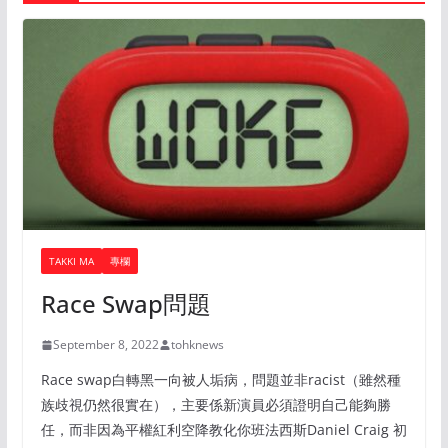
TAKKI MA
專欄
Race Swap問題
September 8, 2022
tohknews
Race swap白轉黑一向被人垢病，問題並非racist（雖然種
族歧視仍然很實在），主要係新演員必須證明自己能夠勝
任，而非因為平權紅利空降教化你班法西斯Daniel Craig 初