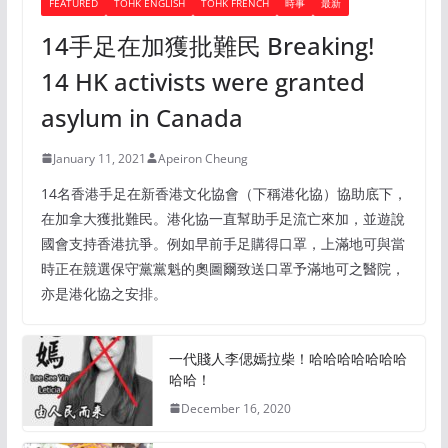
FEATURED
TOHK ENGLISH
TOHK FRENCH
時事
最新
14手足在加獲批難民 Breaking!
14 HK activists were granted
asylum in Canada
January 11, 2021
Apeiron Cheung
14名香港手足在新香港文化協會（下稱港化協）協助底下，
在加拿大獲批難民。港化協一直幫助手足流亡來加，並遊說
國會支持香港抗爭。例如早前手足購得口罩，上滿地可與當
時正在競選保守黨黨魁的奧圖爾致送口罩予滿地可之醫院，
亦是港化協之安排。
一代賤人李偲嫣拉柴！哈哈哈哈哈哈哈
哈哈！
December 16, 2020