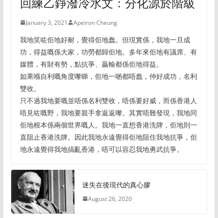
回練乙錚潑冷水文：分化源於階級
January 3, 2021
Apeiron Cheung
我地笑咗佢地好耐，覺得佢地蠢。但現實係，我地一旦成
功，得益嘅係大家，功勞都歸佢地。多年來佢地有議席、有
媒體，有財有勢，點抗爭、贏輸都係佢地得益。
如果喺自利嘅角度嚟睇，佢地一啲都唔蠢，仲好成功，名利
雙收。
只不過我地要嘅並唔係名利雙收，唔係要好威，而係香港人
唔見咗嘅野，我地要親手拿返返嚟。其實唔難發現，我地同
佢地根本係兩個世界嘅人。我地一直想香港洗牌，佢地則一
直阻止香港洗牌。因此我地永遠覺得佢地阻住我地抗爭，佢
地永遠覺得我地搞亂香港，唔可以容忍我地勇武抗爭。
迷失在後現代的真心膠
August 26, 2020