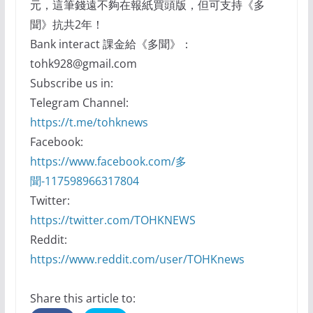
元，這筆錢遠不夠在報紙買頭版，但可支持《多
聞》抗共2年！
Bank interact 課金給《多聞》：
tohk928@gmail.com
Subscribe us in:
Telegram Channel:
https://t.me/tohknews
Facebook:
https://www.facebook.com/多
聞-117598966317804
Twitter:
https://twitter.com/TOHKNEWS
Reddit:
https://www.reddit.com/user/TOHKnews
Share this article to: