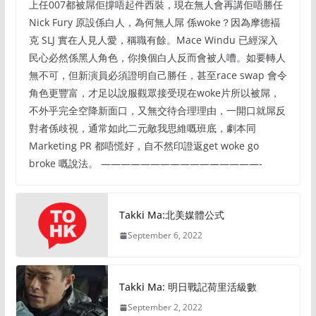
上任007都被屌佢撐唔起件西裝，現在無人會再講佢唔勝任
Nick Fury 原設係白人，為何無人屌 係woke？因為摩德褔
克 SLJ 實在人見人愛，稱職有餘。Mace Windu 已經深入
民心必然係黑人角色，你換個白人反而會被人嘈。如要轉人
無不可，但新演員必須證明自己勝任，甚至race swap 會令
角色更豐富，才足以說服觀眾接受現在woke片所以被屌，
不外乎完全空降新面口，又無交待合理理由，一開口就屌反
對者係歧視，通常如此二元敵我思維嘅班底，劇本同
Marketing PR 都唔慌好，自不然印證返get woke go
broke 嘅說法。 ————————————————-
Takki Ma:北美媒體公式
September 6, 2022
Takki Ma: 明日戰記荷里活級數
September 2, 2022