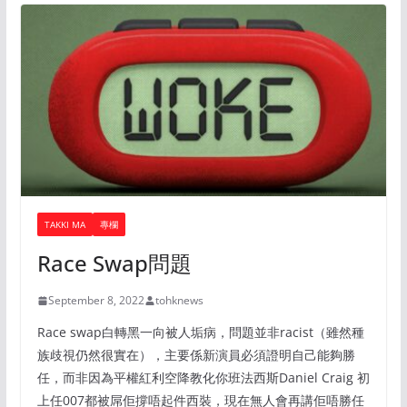
TAKKI MA
專欄
Race Swap問題
September 8, 2022
tohknews
Race swap白轉黑一向被人垢病，問題並非racist（雖然種
族歧視仍然很實在），主要係新演員必須證明自己能夠勝
任，而非因為平權紅利空降教化你班法西斯Daniel Craig 初
上任007都被屌佢撐唔起件西裝，現在無人會再講佢唔勝任