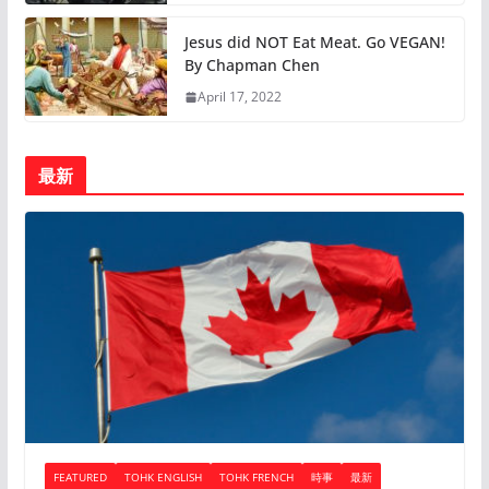
Jesus did NOT Eat Meat. Go VEGAN!
By Chapman Chen
April 17, 2022
最新
FEATURED
TOHK ENGLISH
TOHK FRENCH
時事
最新