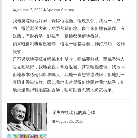
January 3, 2021
Apeiron Cheung
我地笑咗佢地好耐，覺得佢地蠢。但現實係，我地一旦成
功，得益嘅係大家，功勞都歸佢地。多年來佢地有議席、有
媒體，有財有勢，點抗爭、贏輸都係佢地得益。
如果喺自利嘅角度嚟睇，佢地一啲都唔蠢，仲好成功，名利
雙收。
只不過我地要嘅並唔係名利雙收，唔係要好威，而係香港人
唔見咗嘅野，我地要親手拿返返嚟。其實唔難發現，我地同
佢地根本係兩個世界嘅人。我地一直想香港洗牌，佢地則一
直阻止香港洗牌。因此我地永遠覺得佢地阻住我地抗爭，佢
地永遠覺得我地搞亂香港，唔可以容忍我地勇武抗爭。
迷失在後現代的真心膠
August 26, 2020