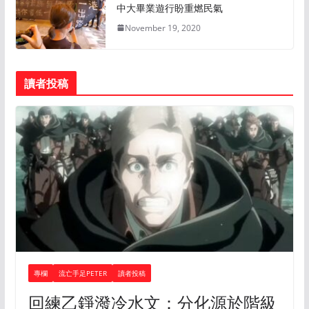
中大畢業遊行盼重燃民氣
November 19, 2020
讀者投稿
專欄
流亡手足PETER
讀者投稿
回練乙錚潑冷水文：分化源於階級