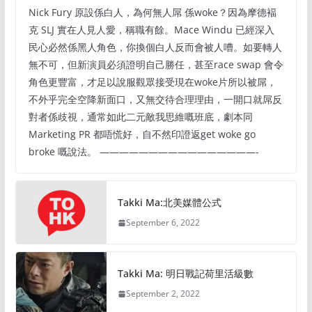
Nick Fury 原設係白人，為何無人屌 係woke？因為摩德褔
克 SLJ 實在人見人愛，稱職有餘。Mace Windu 已經深入
民心必然係黑人角色，你換個白人反而會被人嘈。如要轉人
無不可，但新演員必須證明自己勝任，甚至race swap 會令
角色更豐富，才足以說服觀眾接受現在woke片所以被屌，
不外乎完全空降新面口，又無交待合理理由，一開口就屌反
對者係歧視，通常如此二元敵我思維嘅班底，劇本同
Marketing PR 都唔慌好，自不然印證返get woke go
broke 嘅說法。 ————————————————-
Takki Ma:北美媒體公式
September 6, 2022
Takki Ma: 明日戰記荷里活級數
September 2, 2022