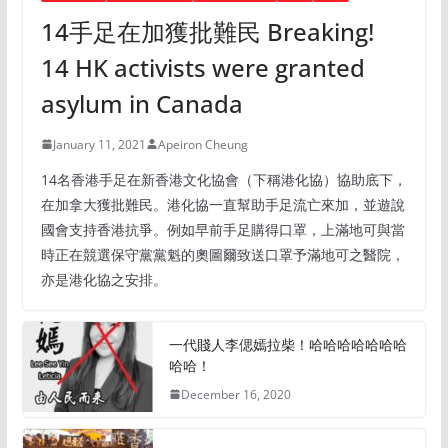
14手足在加獲批難民 Breaking!
14 HK activists were granted
asylum in Canada
January 11, 2021
Apeiron Cheung
14名香港手足在新香港文化協會（下稱港化協）協助底下，
在加拿大獲批難民。港化協一直幫助手足流亡來加，並遊說
國會支持香港抗爭。例如早前手足購得口罩，上滿地可與當
時正在競選保守黨黨魁的奧圖爾致送口罩予滿地可之醫院，
亦是港化協之安排。
一代賤人李偲嫣拉柴！哈哈哈哈哈哈哈
哈哈！
December 16, 2020