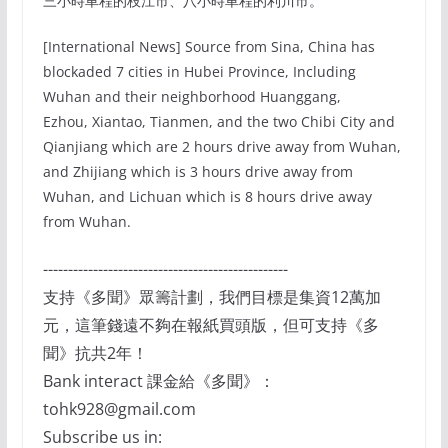
三小時車程的枝江市、八小時車程的利川市。
[International News] Source from Sina, China has
blockaded 7 cities in Hubei Province, Including
Wuhan and their neighborhood Huanggang,
Ezhou, Xiantao, Tianmen, and the two Chibi City and
Qianjiang which are 2 hours drive away from Wuhan,
and Zhijiang which is 3 hours drive away from
Wuhan, and Lichuan which is 8 hours drive away
from Wuhan.
-------------------------------------------------
支持《多聞》眾籌計劃，我們目標是集資12萬加
元，這筆錢遠不夠在報紙買頭版，但可支持《多
聞》抗共2年！
Bank interact 課金給《多聞》：
tohk928@gmail.com
Subscribe us in: