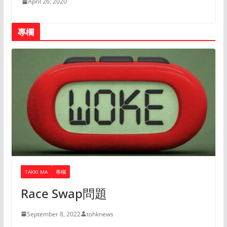
April 26, 2020
專欄
TAKKI MA
專欄
Race Swap問題
September 8, 2022
tohknews