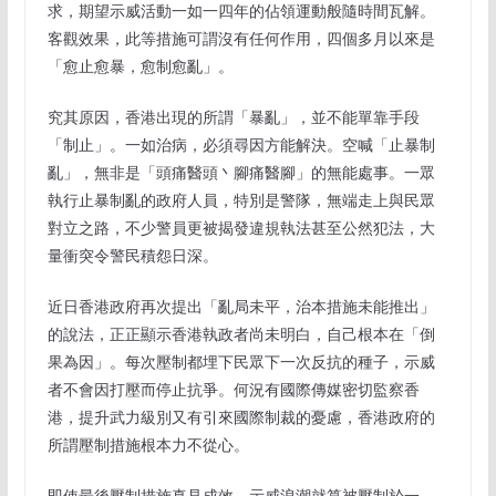
求，期望示威活動一如一四年的佔領運動般隨時間瓦解。
客觀效果，此等措施可謂沒有任何作用，四個多月以來是
「愈止愈暴，愈制愈亂」。
究其原因，香港出現的所謂「暴亂」，並不能單靠手段
「制止」。一如治病，必須尋因方能解決。空喊「止暴制
亂」，無非是「頭痛醫頭丶腳痛醫腳」的無能處事。一眾
執行止暴制亂的政府人員，特別是警隊，無端走上與民眾
對立之路，不少警員更被揭發違規執法甚至公然犯法，大
量衝突令警民積怨日深。
近日香港政府再次提出「亂局未平，治本措施未能推出」
的說法，正正顯示香港執政者尚未明白，自己根本在「倒
果為因」。每次壓制都埋下民眾下一次反抗的種子，示威
者不會因打壓而停止抗爭。何況有國際傳媒密切監察香
港，提升武力級別又有引來國際制裁的憂慮，香港政府的
所謂壓制措施根本力不從心。
即使最後壓制措施真見成效，示威浪潮就算被壓制於一