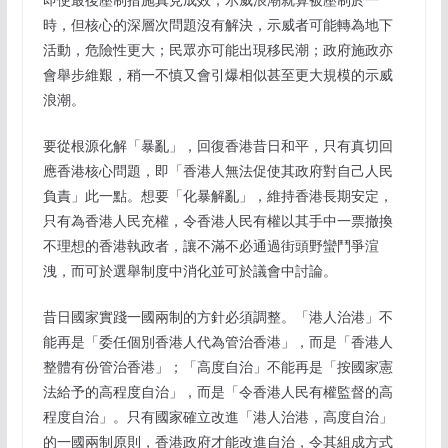
時，但核心的深層次問題沒有解決，示威者可能轉為地下
活動，危險性更大；民眾亦可能出現移民潮；政府施政亦
會舉步維艱，稍一不慎又會引爆相似甚至更大規模的示威
浪潮。
要從根源化解「暴亂」，回復香港昔日和平，只有真切回
應香港核心問題，即「香港人無法促使其政府對自己人民
負責」此一點。想要「化暴解亂」，維持香港長期安定，
只有為香港人民充權，令香港人民有權以其手中一票撤換
不理想的香港執政者，讓不滿不必通過街頭野蠻鬥爭渲
洩，而可於選舉制度中消化並可於議會中討論。
昔日國家實踐一國兩制的方針必須調整。「港人治港」不
能再是「委任個別香港人代為管治香港」，而是「香港人
整體有份管治香港」；「高度自治」不能再是「按國家憲
法給予的高程度自治」，而是「令香港人民有權監督的高
程度自治」。只有國家確立改進「港人治港，高度自治」
的一國兩制原則，香港政府才能改進自治，令其組成方式