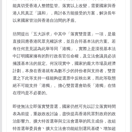
能真切受香港人整體監管。落實以上改變，需要國家與香
港人民真正「議和」，商討各方能接受的方案，解決長年
以來國家管治與香港自治間的矛盾。
坊間提出「五大訴求」中其中「落實雙普選」一項，是最
直接回應香港民眾充權訴求，並且合符基本法的方案。若
有任何意見認為此舉等同「港獨」，實際上是漠視基本法
中訂明國家擁有的對行政長官任命權，及立法會議員必須
擁護基本法的規定。何況現實中，國家的龐大市場及經濟
計劃，本身在香港就有為數不少的持份者與支持者，雙普
選之下此等支持一樣能夠從選票中反映出來，而此等取態
絕不可能支持「港獨」。擔心雙普選會助長「港獨」在情
在理均是不必要的。
即使無法立即落實雙普選，國家仍然可先以訂立落實時間
表為前提，重啟政改討論，盡快提高香港民眾對政府的政
治影響力。擴大特首選舉與立法會選舉的民主成份，改組
特首選舉委員會丶擴大立法會功能組別選民基礎丶增加超