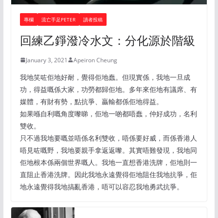
專欄
流亡手足PETER
讀者投稿
回練乙錚潑冷水文：分化源於階級
January 3, 2021
Apeiron Cheung
我地笑咗佢地好耐，覺得佢地蠢。但現實係，我地一旦成
功，得益嘅係大家，功勞都歸佢地。多年來佢地有議席、有
媒體，有財有勢，點抗爭、贏輸都係佢地得益。
如果喺自利嘅角度嚟睇，佢地一啲都唔蠢，仲好成功，名利
雙收。
只不過我地要嘅並唔係名利雙收，唔係要好威，而係香港人
唔見咗嘅野，我地要親手拿返返嚟。其實唔難發現，我地同
佢地根本係兩個世界嘅人。我地一直想香港洗牌，佢地則一
直阻止香港洗牌。因此我地永遠覺得佢地阻住我地抗爭，佢
地永遠覺得我地搞亂香港，唔可以容忍我地勇武抗爭。