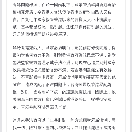
香港問題根源，在於一國兩制下，國家管治權與香港自治
權相互矛盾，令香港人無法促使香港政府對自己人民負
責。自九七年國家接管香港以來的各樣大大小小抗議示
威，基本都是從此一點引起。逃犯條例修訂引起的風波，
只是這個根源問題的終極展現。
解鈴還需繋鈴人。國家必須明白，逃犯修訂條例問題，從
最初對條例效力不滿，到對香港政府漠視民意不滿，到對
無法監管警方處理示威手法不滿，到現在已進展到對國家
以集權統治模式管治香港不滿。若香港問題無法有效解
決，不單影響中港經濟，示威浪潮更可能蔓延至國家其他
省市，造成內亂；兩岸問題上，台灣民眾以香港暴亂為
鑑，對以一國兩制和平統一的建議愈顯抗拒；國際上，以
美國為首的西方社會已密謀以香港為藉口，聯手抵制國
家。香港暴亂有必要盡快平息。
連月來香港政府以「止暴制亂」的方式應對示威浪潮，尋
找一切手段打擊丶壓制示威聲音，並且拖延處理示威者訴