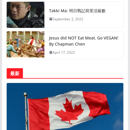
Takki Ma: 明日戰記荷里活級數
September 2, 2022
Jesus did NOT Eat Meat. Go VEGAN!
By Chapman Chen
April 17, 2022
最新