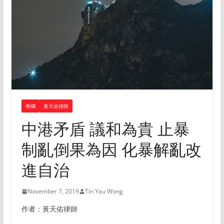
專欄
黃天佑律師
中港矛盾 議和為貴 止暴
制亂倒果為因 化暴解亂改
進自治
November 7, 2019
Tin Yau Wong
作者：黃天佑律師