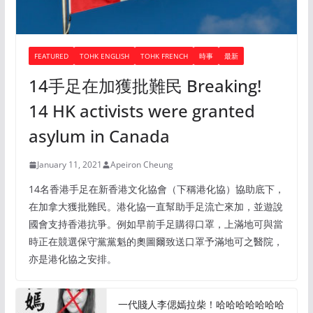
FEATURED
TOHK ENGLISH
TOHK FRENCH
時事
最新
14手足在加獲批難民 Breaking!
14 HK activists were granted
asylum in Canada
January 11, 2021
Apeiron Cheung
14名香港手足在新香港文化協會（下稱港化協）協助底下，
在加拿大獲批難民。港化協一直幫助手足流亡來加，並遊說
國會支持香港抗爭。例如早前手足購得口罩，上滿地可與當
時正在競選保守黨黨魁的奧圖爾致送口罩予滿地可之醫院，
亦是港化協之安排。
一代賤人李偲嫣拉柴！哈哈哈哈哈哈哈