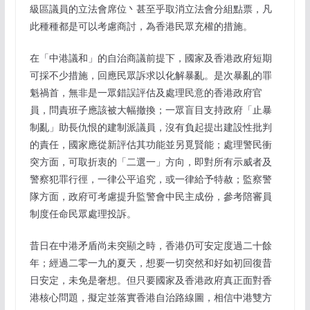
級區議員的立法會席位丶甚至乎取消立法會分組點票，凡
此種種都是可以考慮商討，為香港民眾充權的措施。
在「中港議和」的自治商議前提下，國家及香港政府短期
可採不少措施，回應民眾訴求以化解暴亂。是次暴亂的罪
魁禍首，無非是一眾錯誤評估及處理民意的香港政府官
員，問責班子應該被大幅撤換；一眾盲目支持政府「止暴
制亂」助長仇恨的建制派議員，沒有負起提出建設性批判
的責任，國家應從新評估其功能並另覓賢能；處理警民衝
突方面，可取折衷的「二選一」方向，即對所有示威者及
警察犯罪行徑，一律公平追究，或一律給予特赦；監察警
隊方面，政府可考慮提升監警會中民主成份，參考陪審員
制度任命民眾處理投訴。
昔日在中港矛盾尚未突顯之時，香港仍可安定度過二十餘
年；經過二零一九的夏天，想要一切突然和好如初回復昔
日安定，未免是奢想。但只要國家及香港政府真正面對香
港核心問題，擬定並落實香港自治路線圖，相信中港雙方