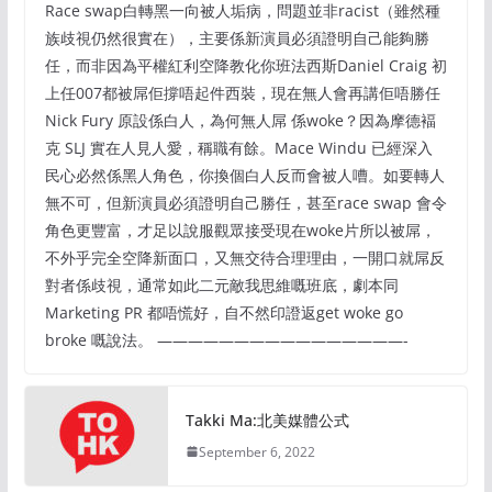
Race swap白轉黑一向被人垢病，問題並非racist（雖然種
族歧視仍然很實在），主要係新演員必須證明自己能夠勝
任，而非因為平權紅利空降教化你班法西斯Daniel Craig 初
上任007都被屌佢撐唔起件西裝，現在無人會再講佢唔勝任
Nick Fury 原設係白人，為何無人屌 係woke？因為摩德褔
克 SLJ 實在人見人愛，稱職有餘。Mace Windu 已經深入
民心必然係黑人角色，你換個白人反而會被人嘈。如要轉人
無不可，但新演員必須證明自己勝任，甚至race swap 會令
角色更豐富，才足以說服觀眾接受現在woke片所以被屌，
不外乎完全空降新面口，又無交待合理理由，一開口就屌反
對者係歧視，通常如此二元敵我思維嘅班底，劇本同
Marketing PR 都唔慌好，自不然印證返get woke go
broke 嘅說法。 ————————————————-
Takki Ma:北美媒體公式
September 6, 2022