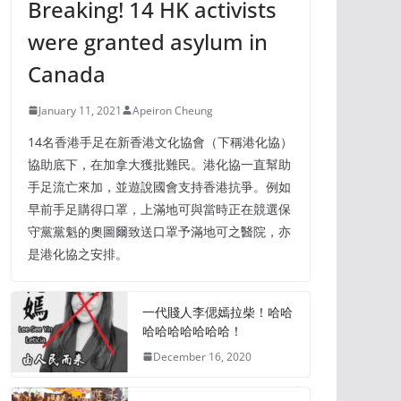
Breaking! 14 HK activists
were granted asylum in
Canada
January 11, 2021
Apeiron Cheung
14名香港手足在新香港文化協會（下稱港化協）
協助底下，在加拿大獲批難民。港化協一直幫助
手足流亡來加，並遊說國會支持香港抗爭。例如
早前手足購得口罩，上滿地可與當時正在競選保
守黨黨魁的奧圖爾致送口罩予滿地可之醫院，亦
是港化協之安排。
一代賤人李偲嫣拉柴！哈哈
哈哈哈哈哈哈哈！
December 16, 2020