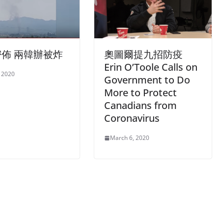
佈 兩韓辦被炸
奧圖爾提九招防疫
Erin O’Toole Calls on
, 2020
Government to Do
More to Protect
Canadians from
Coronavirus
March 6, 2020