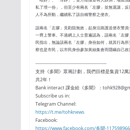
私了埋一份」，但至少有兩名「左膠」並無退讓，反
人不為所動，繼續私了該自稱警察之便衣。
該兩名「左膠」見勸阻無效，起身沿路護送便衣警員
一齊上警車。不過網上人士普遍認為，該兩名「左膠
民指出，無論該兩名「左膠」身份如何，就其行為所
察也是市民，以市民身份參加黃絲集會而隱瞞自己政
-------------------------------------------------
支持《多聞》眾籌計劃，我們目標是集資12
共2年！
Bank interact 課金給《多聞》：tohk928@gma
Subscribe us in:
Telegram Channel:
https://t.me/tohknews
Facebook:
https://www.facebook.com/多聞-11759896