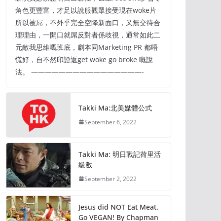
角色更豐富，才足以說服觀眾接受現在woke片
所以被屌，不外乎完全空降新面口，又無交待合
理理由，一開口就屌反對者係歧視，通常如此二
元敵我思維嘅班底，劇本同Marketing PR 都唔
慌好，自不然印證返get woke go broke 嘅說
法。 ————————————————-
Takki Ma:北美媒體公式
September 6, 2022
Takki Ma: 明日戰記荷里活
級數
September 2, 2022
Jesus did NOT Eat Meat.
Go VEGAN! By Chapman