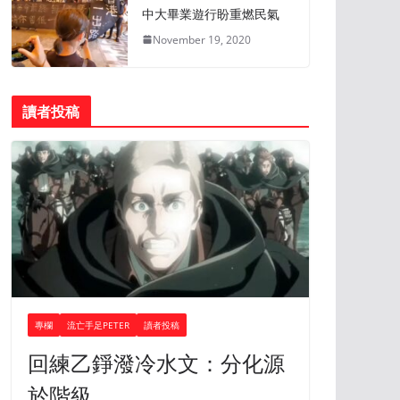
中大畢業遊行盼重燃民氣
November 19, 2020
讀者投稿
專欄
流亡手足PETER
讀者投稿
回練乙錚潑冷水文：分化源
於階級