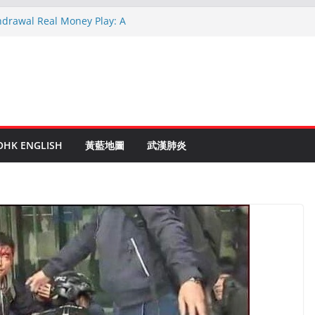
hdrawal Real Money Play: A
de
en Ruletti: Parhaat Vinkit ja Taktiikat
tuces: Conseils d’un expert après 15
rypto: Le Guide Complet pour les
és
o Online Roulette
OHK ENGLISH
黃藍地圖
武漢肺炎