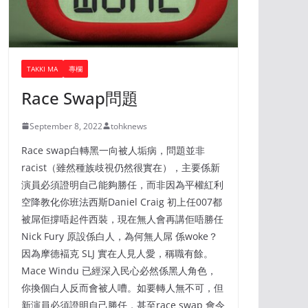
TAKKI MA
專欄
Race Swap問題
September 8, 2022
tohknews
Race swap白轉黑一向被人垢病，問題並非
racist（雖然種族歧視仍然很實在），主要係新
演員必須證明自己能夠勝任，而非因為平權紅利
空降教化你班法西斯Daniel Craig 初上任007都
被屌佢撐唔起件西裝，現在無人會再講佢唔勝任
Nick Fury 原設係白人，為何無人屌 係woke？
因為摩德褔克 SLJ 實在人見人愛，稱職有餘。
Mace Windu 已經深入民心必然係黑人角色，
你換個白人反而會被人嘈。如要轉人無不可，但
新演員必須證明自己勝任，甚至race swap 會令