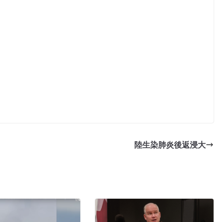
陸生染肺炎後返浸大