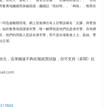
而奮勇地繼續用身軀阻擋，繼續話「唔好咁」、「夠啦」，惟黑衣
一同迅速離開現場。網上並無傳出有人目擊該兩名「左膠」與警員
」如此奮勇地保護便衣警，唯一解釋就是他們也是便衣警。亦有網
見，他們的同路人是該名便衣警，而不是在場集會人士。藍絲、警
治立場。
萬加元，這筆錢遠不夠在報紙買頭版，但可支持《多聞》抗
il.com
6317804