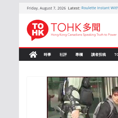
Skip
Latest:
Roulette Instant Wit
Friday, August 7, 2026
to
Comprehensive Gui
Kokemus Kansainvälin
content
Voittamiseen
En ligne Roulette as
ans d’expérience
Live Roulette avec C
Joueurs Expériment
The Ultimate Guide t
時事
社評
專欄
讀者投稿
T