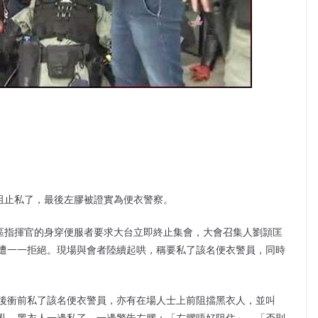
阻止私了，最後左膠被證實為便衣警察。
西區指揮官的身穿便服者要求大台立即終止集會，大會召集人劉頴匡
遭一一拒絕。現場與會者陸續起哄，稱要私了該名便衣警員，同時
後衝前私了該名便衣警員，亦有在場人士上前阻擋黑衣人，並叫
亂。黑衣人一邊私了，一邊警告左膠：「左膠唔好阻住」、「否則