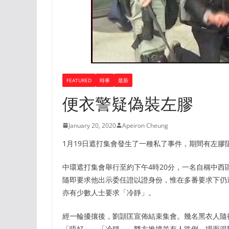
FEATURED
時事
最新
便衣警疑偽裝左膠
January 20, 2020
Apeiron Cheung
1月19日遮打集會發生了一種私了事件，期間有左膠
中環遮打集會舉行至約下午4時20分，一名自稱中
隨即要求他出示委任證以證身份，惟在多番要求下仍
亦有少數人士要求「冷靜」。
經一輪擾攘後，劉頴匡宣佈結束集會。幾名黑衣人隨
「唔好」、「冷靜」，雙方推撞並有人跌倒，場面混