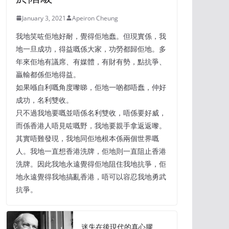
January 3, 2021
Apeiron Cheung
我地笑咗佢地好耐，覺得佢地蠢。但現實係，我
地一旦成功，得益嘅係大家，功勞都歸佢地。多
年來佢地有議席、有媒體，有財有勢，點抗爭、
贏輸都係佢地得益。
如果喺自利嘅角度嚟睇，佢地一啲都唔蠢，仲好
成功，名利雙收。
只不過我地要嘅並唔係名利雙收，唔係要好威，
而係香港人唔見咗嘅野，我地要親手拿返返嚟。
其實唔難發現，我地同佢地根本係兩個世界嘅
人。我地一直想香港洗牌，佢地則一直阻止香港
洗牌。因此我地永遠覺得佢地阻住我地抗爭，佢
地永遠覺得我地搞亂香港，唔可以容忍我地勇武
抗爭。
迷失在後現代的真心膠