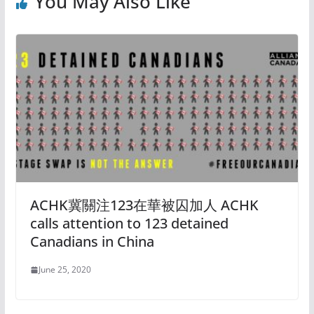
You May Also Like
ACHK冀關注123在華被囚加人 ACHK
calls attention to 123 detained
Canadians in China
June 25, 2020