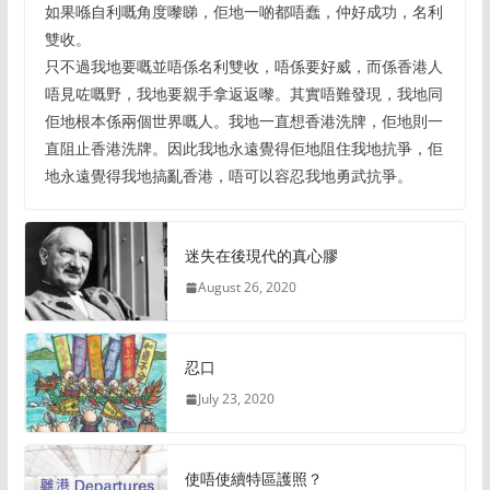
如果喺自利嘅角度嚟睇，佢地一啲都唔蠢，仲好成功，名利
雙收。
只不過我地要嘅並唔係名利雙收，唔係要好威，而係香港人
唔見咗嘅野，我地要親手拿返返嚟。其實唔難發現，我地同
佢地根本係兩個世界嘅人。我地一直想香港洗牌，佢地則一
直阻止香港洗牌。因此我地永遠覺得佢地阻住我地抗爭，佢
地永遠覺得我地搞亂香港，唔可以容忍我地勇武抗爭。
迷失在後現代的真心膠
August 26, 2020
忍口
July 23, 2020
使唔使續特區護照？