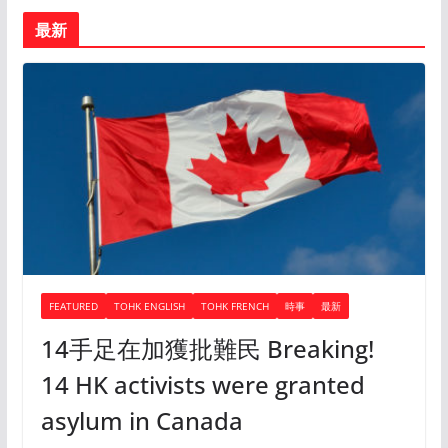
最新
FEATURED
TOHK ENGLISH
TOHK FRENCH
時事
最新
14手足在加獲批難民 Breaking!
14 HK activists were granted
asylum in Canada