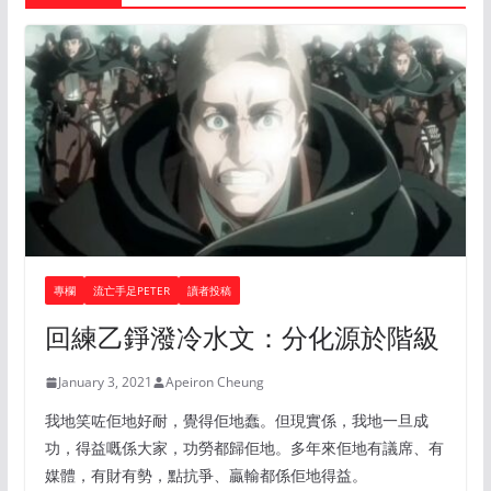
專欄
流亡手足PETER
讀者投稿
回練乙錚潑冷水文：分化源於階級
January 3, 2021
Apeiron Cheung
我地笑咗佢地好耐，覺得佢地蠢。但現實係，我地一旦成
功，得益嘅係大家，功勞都歸佢地。多年來佢地有議席、有
媒體，有財有勢，點抗爭、贏輸都係佢地得益。