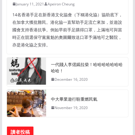
January 11, 2021
Apeiron Cheung
14名香港手足在新香港文化協會（下稱港化協）協助底下，
在加拿大獲批難民。港化協一直幫助手足流亡來加，並遊說
國會支持香港抗爭。例如早前手足購得口罩，上滿地可與當
時正在競選保守黨黨魁的奧圖爾致送口罩予滿地可之醫院，
亦是港化協之安排。
一代賤人李偲嫣拉柴！哈哈哈哈哈哈哈
哈哈！
December 16, 2020
中大畢業遊行盼重燃民氣
November 19, 2020
讀者投稿