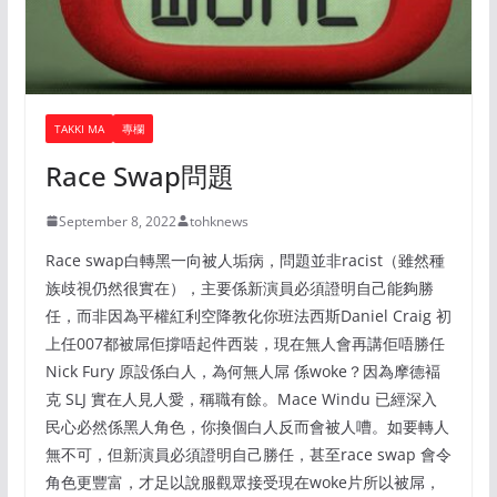
TAKKI MA
專欄
Race Swap問題
September 8, 2022
tohknews
Race swap白轉黑一向被人垢病，問題並非racist（雖然種
族歧視仍然很實在），主要係新演員必須證明自己能夠勝
任，而非因為平權紅利空降教化你班法西斯Daniel Craig 初
上任007都被屌佢撐唔起件西裝，現在無人會再講佢唔勝任
Nick Fury 原設係白人，為何無人屌 係woke？因為摩德褔
克 SLJ 實在人見人愛，稱職有餘。Mace Windu 已經深入
民心必然係黑人角色，你換個白人反而會被人嘈。如要轉人
無不可，但新演員必須證明自己勝任，甚至race swap 會令
角色更豐富，才足以說服觀眾接受現在woke片所以被屌，