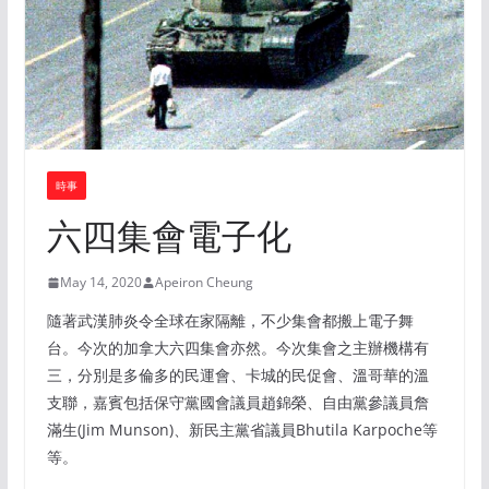
時事
六四集會電子化
May 14, 2020
Apeiron Cheung
隨著武漢肺炎令全球在家隔離，不少集會都搬上電子舞
台。今次的加拿大六四集會亦然。今次集會之主辦機構有
三，分別是多倫多的民運會、卡城的民促會、溫哥華的溫
支聯，嘉賓包括保守黨國會議員趙錦榮、自由黨參議員詹
滿生(Jim Munson)、新民主黨省議員Bhutila Karpoche等
等。