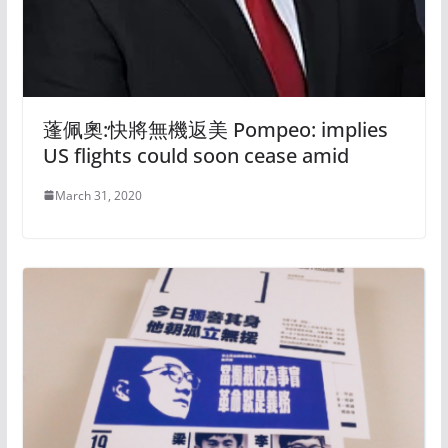
蓬佩奧:快將無機返美 Pompeo: implies
US flights could soon cease amid
March 31, 2020