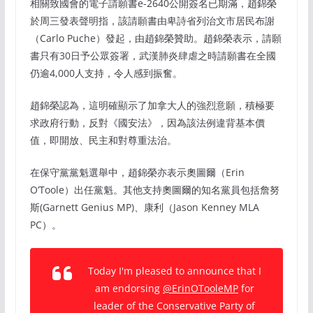
相關致國會的電子請願書e-2640公開簽名已期滿，趙錦榮
於周三發表聲明指，該請願書由卑詩省列治文市居民布謝
（Carlo Puche）發起，由趙錦榮贊助。趙錦榮表示，請願
書只有30日予公眾簽署，武漢肺炎肆虐之時請願書在全國
仍逾4,000人支持，令人感到振奮。
趙錦榮認為，這明確顯示了加拿大人的強烈意願，積極要
求政府行動，反對《國安法》，因為該法例違背基本價
值，即開放、民主和對尊重法治。
在保守黨黨魁選舉中，趙錦榮亦表示奧圖爾（Erin
O’Toole）出任黨魁。其他支持奧圖爾的知名黨員包括詹努
斯(Garnett Genius MP)、康利（Jason Kenney MLA
PC）。
Today I'm pleased to announce that I
am endorsing
@ErinOTooleMP
for
leader of the Conservative Party of