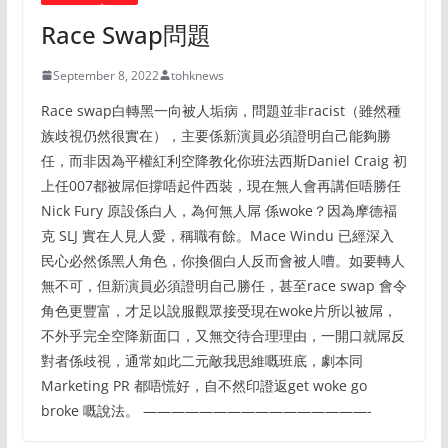
Race Swap問題
September 8, 2022
tohknews
Race swap白轉黑一向被人垢病，問題並非racist（雖然種
族歧視仍然很實在），主要係新演員必須證明自己能夠勝
任，而非因為平權紅利空降教化你班法西斯Daniel Craig 初
上任007都被屌佢撐唔起件西裝，現在無人會再講佢唔勝任
Nick Fury 原設係白人，為何無人屌 係woke？因為摩德褔
克 SLJ 實在人見人愛，稱職有餘。Mace Windu 已經深入
民心必然係黑人角色，你換個白人反而會被人嘈。如要轉人
無不可，但新演員必須證明自己勝任，甚至race swap 會令
角色更豐富，才足以說服觀眾接受現在woke片所以被屌，
不外乎完全空降新面口，又無交待合理理由，一開口就屌反
對者係歧視，通常如此二元敵我思維嘅班底，劇本同
Marketing PR 都唔慌好，自不然印證返get woke go
broke 嘅說法。 ————————————————-