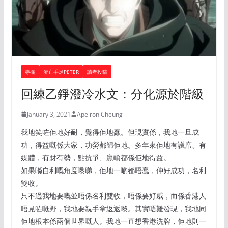
專欄
流亡手足PETER
讀者投稿
回練乙錚潑冷水文：分化源於階級
January 3, 2021
Apeiron Cheung
我地笑咗佢地好耐，覺得佢地蠢。但現實係，我地一旦成
功，得益嘅係大家，功勞都歸佢地。多年來佢地有議席、有
媒體，有財有勢，點抗爭、贏輸都係佢地得益。
如果喺自利嘅角度嚟睇，佢地一啲都唔蠢，仲好成功，名利
雙收。
只不過我地要嘅並唔係名利雙收，唔係要好威，而係香港人
唔見咗嘅野，我地要親手拿返返嚟。其實唔難發現，我地同
佢地根本係兩個世界嘅人。我地一直想香港洗牌，佢地則一