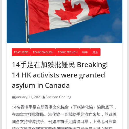
FEATURED
TOHK ENGLISH
TOHK FRENCH
時事
最新
14手足在加獲批難民 Breaking!
14 HK activists were granted
asylum in Canada
January 11, 2021
Apeiron Cheung
14名香港手足在新香港文化協會（下稱港化協）協助底下，
在加拿大獲批難民。港化協一直幫助手足流亡來加，並遊說
國會支持香港抗爭。例如早前手足購得口罩，上滿地可與當
時正在競選保守黨黨魁的奧圖爾致送口罩予滿地可之醫院，