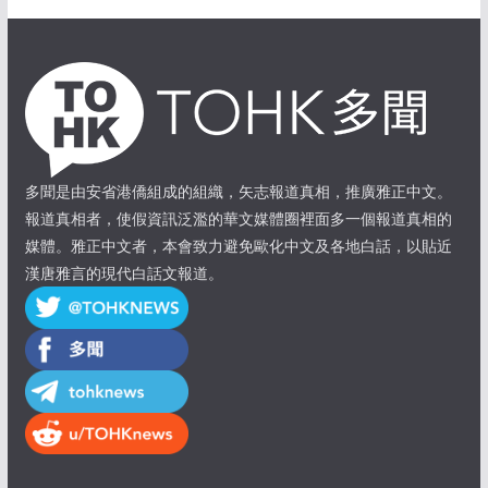
多聞是由安省港僑組成的組織，矢志報道真相，推廣雅正中文。
報道真相者，使假資訊泛濫的華文媒體圈裡面多一個報道真相的
媒體。雅正中文者，本會致力避免歐化中文及各地白話，以貼近
漢唐雅言的現代白話文報道。