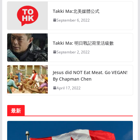
Takki Ma:北美媒體公式
September 6, 2022
Takki Ma: 明日戰記荷里活級數
September 2, 2022
Jesus did NOT Eat Meat. Go VEGAN!
By Chapman Chen
April 17, 2022
最新