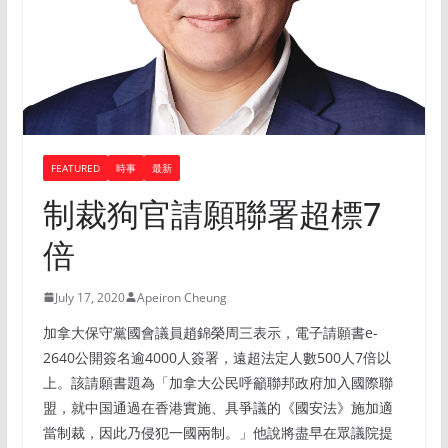
FEATURED
時事
最新
制裁狗官請願聯署超標7
倍
July 17, 2020
Apeiron Cheung
加拿大保守黨國會議員趙錦榮周三表示，電子請願書e-
2640公開簽名逾4000人簽署，遠超法定人數500人7倍以
上。該請願書題為「加拿大公民呼籲聯邦政府加入國際聯
盟，就中国通過在香港實施、具爭議的《國安法》施加適
當制裁，因此乃侵犯一國兩制。」他說將盡早在眾議院提