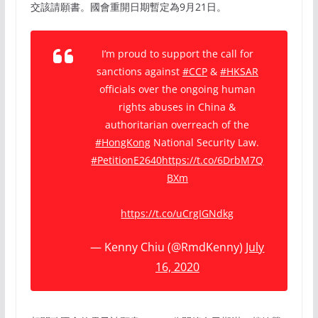
交該請願書。國會重開日期暫定為9月21日。
I’m proud to support the call for
sanctions against
#CCP
&
#HKSAR
officials over the ongoing human
rights abuses in China &
authoritarian overreach of the
#HongKong
National Security Law.
#PetitionE2640
https://t.co/6DrbM7Q
BXm
https://t.co/uCrgIGNdkg
— Kenny Chiu (@RmdKenny)
July
16, 2020