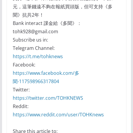
元，這筆錢遠不夠在報紙買頭版，但可支持《多
聞》抗共2年！
Bank interact 課金給《多聞》：
tohk928@gmail.com
Subscribe us in:
Telegram Channel:
https://t.me/tohknews
Facebook:
https://www.facebook.com/多
聞-117598966317804
Twitter:
https://twitter.com/TOHKNEWS
Reddit:
https://www.reddit.com/user/TOHKnews
Share this article to: