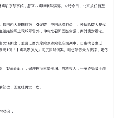
攻外國駐京領事館，惹來八國聯軍陷满都。今時今日，北京放任新型
，喺國內大範圍擴散，引爆咗「中國武漢肺炎」。疫病除咗大規模
生組織除馬上環球示警外，仲急忙召開國際會議，商討應對辦法。
由武漢開出，並且以西九龍站為終站嘅高鐵列車。自疫病發生以
發現1個「中國武漢肺炎」高度懷疑個案。咁您話係天方夜譚，定係
命「製暴止亂」，懒理疫病來勢洶洶。自救救人，千萬遵循國士鍾
喉部位，回家後再漱一次。
 的聲音；