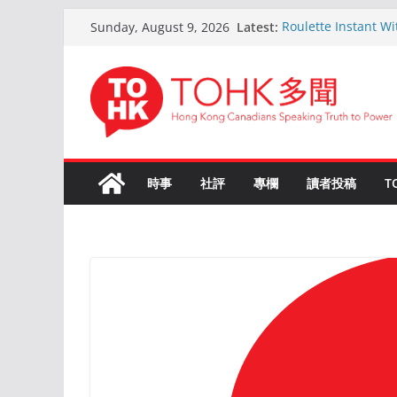
Skip
Latest:
Roulette Instant W
Sunday, August 9, 2026
to
Comprehensive Gu
Kokemus Kansainväli
content
Voittamiseen
En ligne Roulette a
ans d’expérience
Live Roulette avec 
Joueurs Expérimen
The Ultimate Guide
時事
社評
專欄
讀者投稿
T