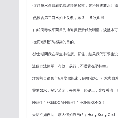
‧這時鹽水會隨着氣流緩緩動起來，幾秒鐘後將水吐
‧然後含第二口水如上反覆，漱 3 — 5 次即可。
‧由於病毒或細菌首先通過鼻腔潛伏於咽部，淡鹽水
‧從而達到預防感染的目的。
‧沙士期間我在學生中推廣、督促，結果我們班學生
這個方法簡單、有效、易行，不過貴在堅持‼‼」
洋紫荊自從舊年6月變黑以來，飽餐淚水、汗水與血
靈動如水，堅定若金；丟哪星，頂硬上；光復香港，
FIGHT 4 FREEDOM‧FIGHT 4 HONGKONG！
天助不如自助，求人何如靠自己；Hong Kong Orchids