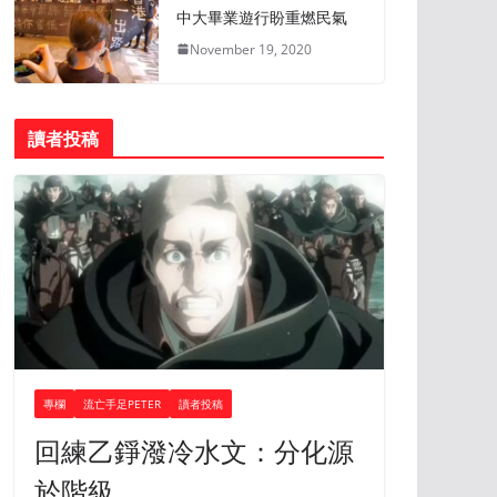
中大畢業遊行盼重燃民氣
November 19, 2020
讀者投稿
專欄
流亡手足PETER
讀者投稿
回練乙錚潑冷水文：分化源
於階級