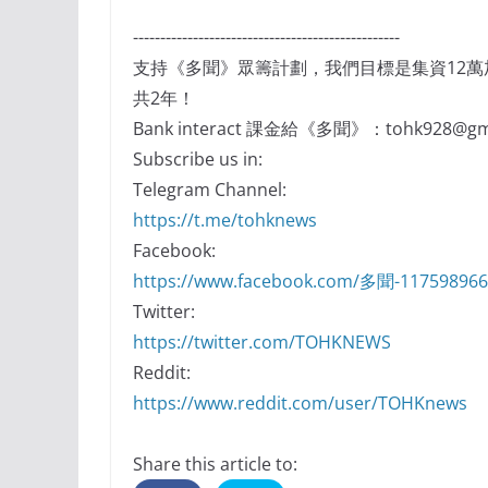
-------------------------------------------------
支持《多聞》眾籌計劃，我們目標是集資12
共2年！
Bank interact 課金給《多聞》：tohk928@gma
Subscribe us in:
Telegram Channel:
https://t.me/tohknews
Facebook:
https://www.facebook.com/多聞-11759896
Twitter:
https://twitter.com/TOHKNEWS
Reddit:
https://www.reddit.com/user/TOHKnews
Share this article to: