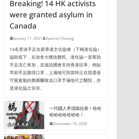
Breaking! 14 HK activists
were granted asylum in
Canada
January 11, 2021
Apeiron Cheung
14名香港手足在新香港文化協會（下稱港化協）
協助底下，在加拿大獲批難民。港化協一直幫助
手足流亡來加，並遊說國會支持香港抗爭。例如
早前手足購得口罩，上滿地可與當時正在競選保
守黨黨魁的奧圖爾致送口罩予滿地可之醫院，亦
是港化協之安排。
一代賤人李偲嫣拉柴！哈哈
哈哈哈哈哈哈哈！
December 16, 2020