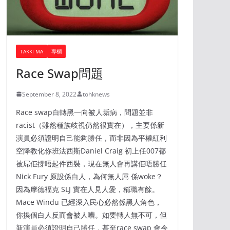
TAKKI MA
專欄
Race Swap問題
September 8, 2022
tohknews
Race swap白轉黑一向被人垢病，問題並非
racist（雖然種族歧視仍然很實在），主要係新
演員必須證明自己能夠勝任，而非因為平權紅利
空降教化你班法西斯Daniel Craig 初上任007都
被屌佢撐唔起件西裝，現在無人會再講佢唔勝任
Nick Fury 原設係白人，為何無人屌 係woke？
因為摩德褔克 SLJ 實在人見人愛，稱職有餘。
Mace Windu 已經深入民心必然係黑人角色，
你換個白人反而會被人嘈。如要轉人無不可，但
新演員必須證明自己勝任，甚至race swap 會令