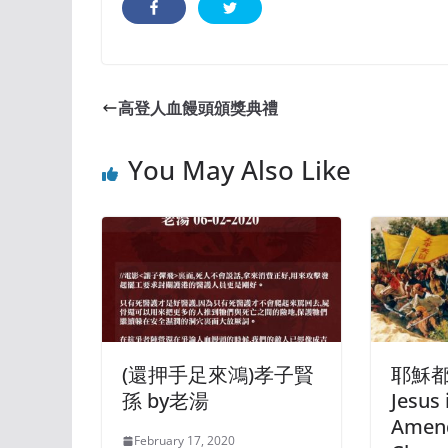
高登人血饅頭頒獎典禮
You May Also Like
(還押手足來鴻)孝子賢
耶穌
孫 by老湯
Jesus 
Amen
February 17, 2020