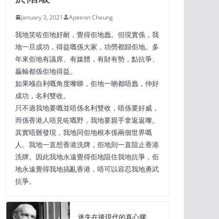
January 3, 2021
Apeiron Cheung
我地笑咗佢地好耐，覺得佢地蠢。但現實係，我
地一旦成功，得益嘅係大家，功勞都歸佢地。多
年來佢地有議席、有媒體，有財有勢，點抗爭、
贏輸都係佢地得益。
如果喺自利嘅角度嚟睇，佢地一啲都唔蠢，仲好
成功，名利雙收。
只不過我地要嘅並唔係名利雙收，唔係要好威，
而係香港人唔見咗嘅野，我地要親手拿返返嚟。
其實唔難發現，我地同佢地根本係兩個世界嘅
人。我地一直想香港洗牌，佢地則一直阻止香港
洗牌。因此我地永遠覺得佢地阻住我地抗爭，佢
地永遠覺得我地搞亂香港，唔可以容忍我地勇武
抗爭。
迷失在後現代的真心膠