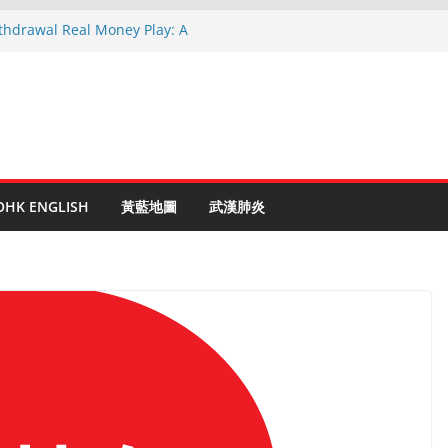
ithdrawal Real Money Play: A
ide
nen Ruletti: Parhaat Vinkit ja Taktiikat
stuces: Conseils d’un expert après 15
Crypto: Le Guide Complet pour les
tés
 to Online Roulette
OHK ENGLISH
黃藍地圖
武漢肺炎