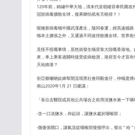
120年前，錦繡中華大地，清末代皇朝縱容拳民圍
冠狀病毒擴散全球，後果睇怕祇有天曉得？！
呢種新病毒喺中國武漢產生，隨同春運，經高速鐵路
喺本土擴張之外，又通過不同途徑散播全球。世界衛
見怪不怪嘅事情，居然就發生喺背靠大陸嘅香港地。
來，車上乘客過關時接受疫病檢測，港府至今才宣布
天祐維港？
佢亞爺嗰啲奴婢幫閒流氓黑社會同毅進仔，仲喺度搏
南山2020年1月 21 日建議：
「各位去醫院或其他公共場合之前用淡鹽水漱一下嚥
‧含一口淡鹽水，仰起頭，讓鹽水處於咽喉部；
‧微微張開口，讓氣流從咽喉部慢慢呼出，發出 “ 哈 ”