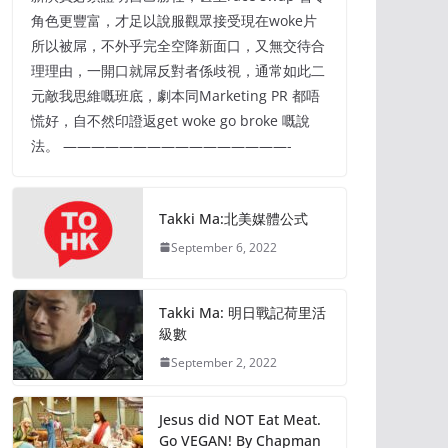
角色更豐富，才足以說服觀眾接受現在woke片
所以被屌，不外乎完全空降新面口，又無交待合
理理由，一開口就屌反對者係歧視，通常如此二
元敵我思維嘅班底，劇本同Marketing PR 都唔
慌好，自不然印證返get woke go broke 嘅說
法。 ————————————————-
Takki Ma:北美媒體公式
September 6, 2022
Takki Ma: 明日戰記荷里活
級數
September 2, 2022
Jesus did NOT Eat Meat.
Go VEGAN! By Chapman