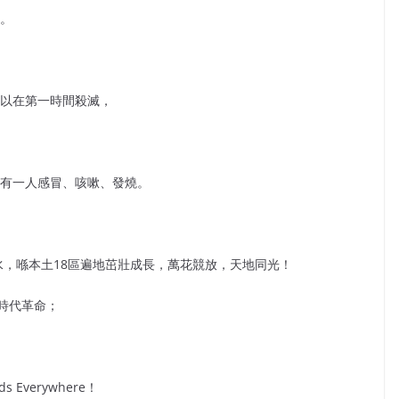
掉。
可以在第一時間殺滅，
沒有一人感冒、咳嗽、發燒。
水，喺本土18區遍地茁壯成長，萬花競放，天地同光！
時代革命；
 Everywhere！