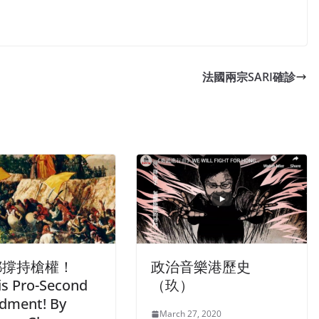
法國兩宗SARI確診
都撐持槍權！
政治音樂港歷史
is Pro-Second
（玖）
dment! By
March 27, 2020