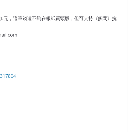
萬加元，這筆錢遠不夠在報紙買頭版，但可支持《多聞》抗
il.com
6317804