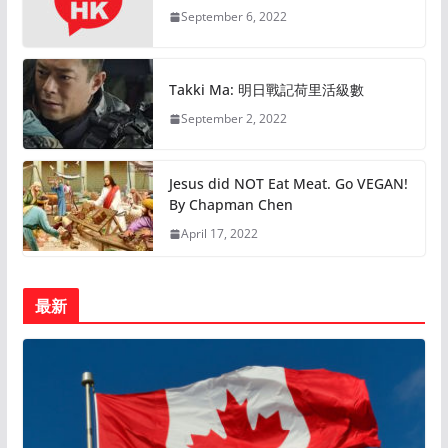
September 6, 2022
Takki Ma: 明日戰記荷里活級數
September 2, 2022
Jesus did NOT Eat Meat. Go VEGAN!
By Chapman Chen
April 17, 2022
最新