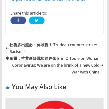
Share this article to:
杜魯多出超必：你歧視！ Trudeau counter strike:
Racism !
奧圖爾：抗共新冷戰如箭在弦 Erin O’Toole on Wuhan
Coronavirus: We are on the brink of a new Cold
War with China
You May Also Like