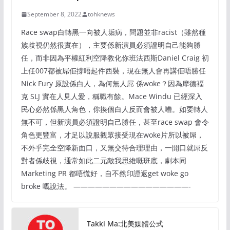
September 8, 2022
tohknews
Race swap白轉黑一向被人垢病，問題並非racist（雖然種
族歧視仍然很實在），主要係新演員必須證明自己能夠勝
任，而非因為平權紅利空降教化你班法西斯Daniel Craig 初
上任007都被屌佢撐唔起件西裝，現在無人會再講佢唔勝任
Nick Fury 原設係白人，為何無人屌 係woke？因為摩德褔
克 SLJ 實在人見人愛，稱職有餘。Mace Windu 已經深入
民心必然係黑人角色，你換個白人反而會被人嘈。如要轉人
無不可，但新演員必須證明自己勝任，甚至race swap 會令
角色更豐富，才足以說服觀眾接受現在woke片所以被屌，
不外乎完全空降新面口，又無交待合理理由，一開口就屌反
對者係歧視，通常如此二元敵我思維嘅班底，劇本同
Marketing PR 都唔慌好，自不然印證返get woke go
broke 嘅說法。 ————————————————-
Takki Ma:北美媒體公式