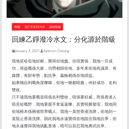
專欄
流亡手足PETER
讀者投稿
回練乙錚潑冷水文：分化源於階級
January 3, 2021
Apeiron Cheung
我地笑咗佢地好耐，覺得佢地蠢。但現實係，我地一旦成
功，得益嘅係大家，功勞都歸佢地。多年來佢地有議席、有
媒體，有財有勢，點抗爭、贏輸都係佢地得益。
如果喺自利嘅角度嚟睇，佢地一啲都唔蠢，仲好成功，名利
雙收。
只不過我地要嘅並唔係名利雙收，唔係要好威，而係香港人
唔見咗嘅野，我地要親手拿返返嚟。其實唔難發現，我地同
佢地根本係兩個世界嘅人。我地一直想香港洗牌，佢地則一
直阻止香港洗牌。因此我地永遠覺得佢地阻住我地抗爭，佢
地永遠覺得我地搞亂香港，唔可以容忍我地勇武抗爭。