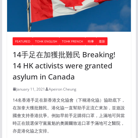
FEATURED
TOHK ENGLISH
TOHK FRENCH
時事
最新
14手足在加獲批難民 Breaking!
14 HK activists were granted
asylum in Canada
January 11, 2021
Apeiron Cheung
14名香港手足在新香港文化協會（下稱港化協）協助底下，
在加拿大獲批難民。港化協一直幫助手足流亡來加，並遊說
國會支持香港抗爭。例如早前手足購得口罩，上滿地可與當
時正在競選保守黨黨魁的奧圖爾致送口罩予滿地可之醫院，
亦是港化協之安排。