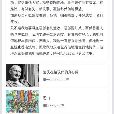
功，得益嘅係大家，功勞都歸佢地。多年來佢地有議席、有
媒體，有財有勢，點抗爭、贏輸都係佢地得益。
如果喺自利嘅角度嚟睇，佢地一啲都唔蠢，仲好成功，名利
雙收。
只不過我地要嘅並唔係名利雙收，唔係要好威，而係香港人
唔見咗嘅野，我地要親手拿返返嚟。其實唔難發現，我地同
佢地根本係兩個世界嘅人。我地一直想香港洗牌，佢地則一
直阻止香港洗牌。因此我地永遠覺得佢地阻住我地抗爭，佢
地永遠覺得我地搞亂香港，唔可以容忍我地勇武抗爭。
迷失在後現代的真心膠
August 26, 2020
忍口
July 23, 2020