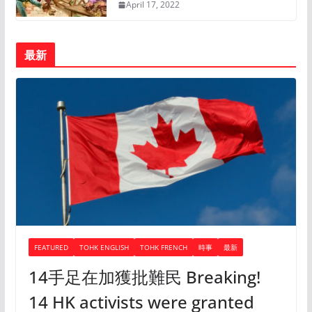
April 17, 2022
最新
FEATURED
TOHK ENGLISH
TOHK FRENCH
時事
最新
14手足在加獲批難民 Breaking!
14 HK activists were granted