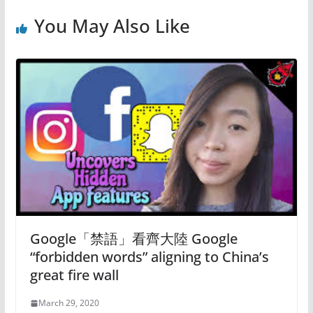
You May Also Like
Google「禁語」看齊大陸 Google
“forbidden words” aligning to China’s
great fire wall
March 29, 2020