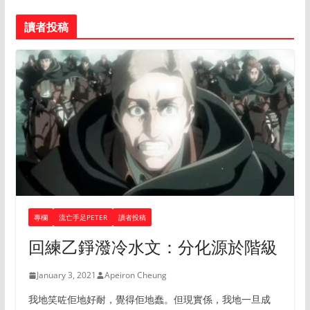
讀者投稿
專欄
流亡手足PETER
讀者投稿
回練乙錚潑冷水文：分化源於階級
January 3, 2021
Apeiron Cheung
我地笑咗佢地好耐，覺得佢地蠢。但現實係，我地一旦成