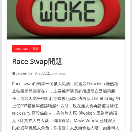
TAKKI MA
專欄
Race Swap問題
September 8, 2022
tohknews
Race swap白轉黑一向被人垢病，問題並非racist（雖然種
族歧視仍然很實在），主要係新演員必須證明自己能夠勝
任，而非因為平權紅利空降教化你班法西斯Daniel Craig 初
上任007都被屌佢撐唔起件西裝，現在無人會再講佢唔勝任
Nick Fury 原設係白人，為何無人屌 係woke？因為摩德褔
克 SLJ 實在人見人愛，稱職有餘。Mace Windu 已經深入
民心必然係黑人角色，你換個白人反而會被人嘈。如要轉人