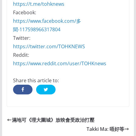
https://t.me/tohknews
Facebook:
https://www.facebook.com/多
聞-117598966317804
Twitter:
https://twitter.com/TOHKNEWS
Reddit:
https://www.reddit.com/user/TOHKnews
Share this article to:
滿地可《理大圍城》放映會受政治打壓
Takki Ma: 唔好等