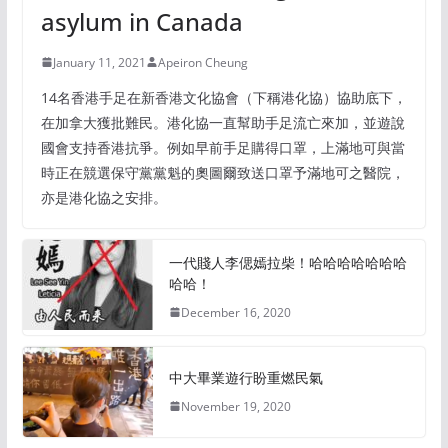
asylum in Canada
January 11, 2021
Apeiron Cheung
14名香港手足在新香港文化協會（下稱港化協）協助底下，
在加拿大獲批難民。港化協一直幫助手足流亡來加，並遊說
國會支持香港抗爭。例如早前手足購得口罩，上滿地可與當
時正在競選保守黨黨魁的奧圖爾致送口罩予滿地可之醫院，
亦是港化協之安排。
一代賤人李偲嫣拉柴！哈哈哈哈哈哈哈
哈哈！
December 16, 2020
中大畢業遊行盼重燃民氣
November 19, 2020