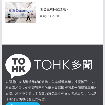
使唔使續特區護照？
July 23, 2020
多聞是由安省港僑組成的組織，矢志報道真相，推廣雅正中文。
報道真相者，使假資訊泛濫的華文媒體圈裡面多一個報道真相的
媒體。雅正中文者，本會致力避免歐化中文及各地白話，以貼近
漢唐雅言的現代白話文報道。