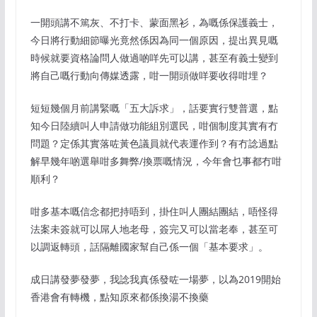
一開頭講不篤灰、不打卡、蒙面黑衫，為嘅係保護義士，
今日將行動細節曝光竟然係因為同一個原因，提出異見嘅
時候就要資格論問人做過啲咩先可以講，甚至有義士變到
將自己嘅行動向傳媒透露，咁一開頭做咩要收得咁埋？
短短幾個月前講緊嘅「五大訴求」，話要實行雙普選，點
知今日陸續叫人申請做功能組別選民，咁個制度其實有冇
問題？定係其實落咗黃色議員就代表運作到？有冇諗過點
解早幾年啲選舉咁多舞弊/換票嘅情況，今年會乜事都冇咁
順利？
咁多基本嘅信念都把持唔到，掛住叫人團結團結，唔怪得
法案未簽就可以屌人地老母，簽完又可以當老奉，甚至可
以調返轉頭，話隔離國家幫自己係一個「基本要求」。
成日講發夢發夢，我諗我真係發咗一場夢，以為2019開始
香港會有轉機，點知原來都係換湯不換藥