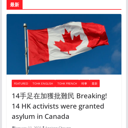
最新
FEATURED
TOHK ENGLISH
TOHK FRENCH
時事
最新
14手足在加獲批難民 Breaking!
14 HK activists were granted
asylum in Canada
January 11, 2021
Apeiron Cheung