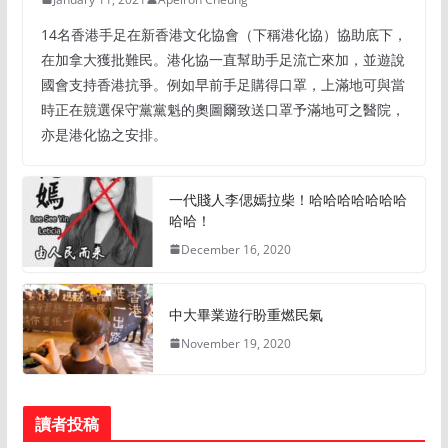
14名香港手足在新香港文化協會（下稱港化協）協助底下，
在加拿大獲批難民。港化協一直幫助手足流亡來加，並遊說
國會支持香港抗爭。例如早前手足購得口罩，上滿地可與當
時正在競選保守黨黨魁的奧圖爾致送口罩予滿地可之醫院，
亦是港化協之安排。
一代賤人李偲嫣拉柴！哈哈哈哈哈哈哈
哈哈！
December 16, 2020
中大畢業遊行盼重燃民氣
November 19, 2020
讀者投稿