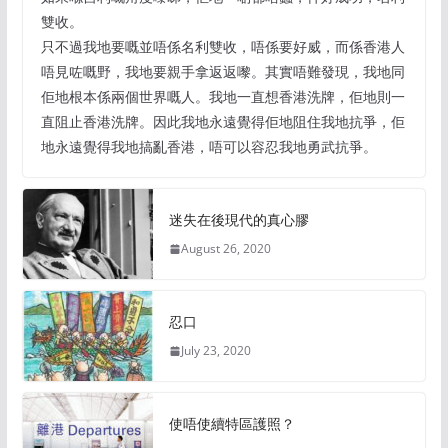
雙收。
只不過我地要嘅並唔係名利雙收，唔係要好威，而係香港人
唔見咗嘅野，我地要親手拿返返嚟。其實唔難發現，我地同
佢地根本係兩個世界嘅人。我地一直想香港洗牌，佢地則一
直阻止香港洗牌。因此我地永遠覺得佢地阻住我地抗爭，佢
地永遠覺得我地搞亂香港，唔可以容忍我地勇武抗爭。
迷失在後現代的真心膠
August 26, 2020
忍口
July 23, 2020
使唔使續特區護照？