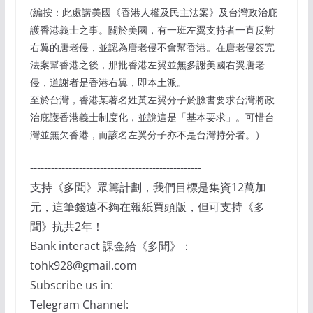
(編按：此處講美國《香港人權及民主法案》及台灣政治庇
護香港義士之事。關於美國，有一班左翼支持者一直反對
右翼的唐老侵，並認為唐老侵不會幫香港。在唐老侵簽完
法案幫香港之後，那批香港左翼並無多謝美國右翼唐老
侵，道謝者是香港右翼，即本土派。
至於台灣，香港某著名姓黃左翼分子於臉書要求台灣將政
治庇護香港義士制度化，並說這是「基本要求」。可惜台
灣並無欠香港，而該名左翼分子亦不是台灣持分者。）
-------------------------------------------------
支持《多聞》眾籌計劃，我們目標是集資12萬加
元，這筆錢遠不夠在報紙買頭版，但可支持《多
聞》抗共2年！
Bank interact 課金給《多聞》：
tohk928@gmail.com
Subscribe us in:
Telegram Channel: