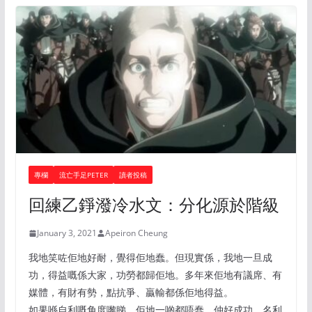
專欄
流亡手足PETER
讀者投稿
回練乙錚潑冷水文：分化源於階級
January 3, 2021
Apeiron Cheung
我地笑咗佢地好耐，覺得佢地蠢。但現實係，我地一旦成
功，得益嘅係大家，功勞都歸佢地。多年來佢地有議席、有
媒體，有財有勢，點抗爭、贏輸都係佢地得益。
如果喺自利嘅角度嚟睇，佢地一啲都唔蠢，仲好成功，名利