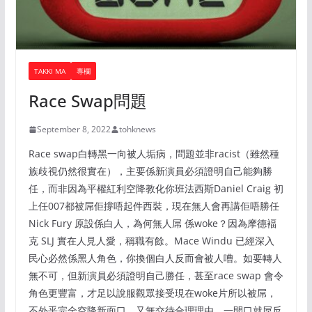
TAKKI MA
專欄
Race Swap問題
September 8, 2022
tohknews
Race swap白轉黑一向被人垢病，問題並非racist（雖然種
族歧視仍然很實在），主要係新演員必須證明自己能夠勝
任，而非因為平權紅利空降教化你班法西斯Daniel Craig 初
上任007都被屌佢撐唔起件西裝，現在無人會再講佢唔勝任
Nick Fury 原設係白人，為何無人屌 係woke？因為摩德褔
克 SLJ 實在人見人愛，稱職有餘。Mace Windu 已經深入
民心必然係黑人角色，你換個白人反而會被人嘈。如要轉人
無不可，但新演員必須證明自己勝任，甚至race swap 會令
角色更豐富，才足以說服觀眾接受現在woke片所以被屌，
不外乎完全空降新面口，又無交待合理理由，一開口就屌反