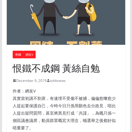
專欄
網友V
恨鐵不成鋼 黃絲自勉
December 9, 2019
tohknews
作者：網友V
其實當初講不割蓆，有連埋不受傷不被捕，偏偏愈嚟愈少
人提起要保護自己，今時今日只係用顏色去分政見，唔比
人提出疑問質問，甚至將異見打成「共諜」，為嘅只係一
個區議會議席，動員群眾嘅宏大理念，喺選舉之後都好似
唔重要了。