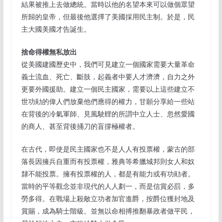
結果被推上去做總統。當時以他的名望本來可以做個眾望
所歸的皇帝，但最後他選擇了美國採用民主制。於是，民
主大國美國才告誕生。
捨命得權無私放出
從美國建國歷史中，我們可見建立一個國家需要大量革命
義士流血、死亡、斷肢，起義者中要人才濟濟，自力之外
更要外國援助。建立一個民主國家，需要以上這些建立不
世功勛的偉人們放棄他們應得的權力，甘願分享給一些站
在背後的冷氣軍師、見風駛艃的所謂中立人士、忽然愛國
的商人、甚至背後捅刀的盲撐極權者。
在古代，即使是民主國家也不是人人有投票權，蒙古的部
落長因擁兵自重而有投票權，雅典等希臘城邦則女人和奴
隸不能投票。擁有投票權的人，都是有能力或有功勛者。
當時的平等觀念並非現代的人人劃一，而是信賞必罰，多
勞多得。在戰場上殺敵立功者加官進爵，按爵位獲封地及
賞賜，成為騎士階級。並無以命相搏推翻暴政者做平民，