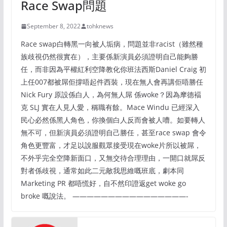
Race Swap問題
September 8, 2022
tohknews
Race swap白轉黑一向被人垢病，問題並非racist（雖然種
族歧視仍然很實在），主要係新演員必須證明自己能夠勝
任，而非因為平權紅利空降教化你班法西斯Daniel Craig 初
上任007都被屌佢撐唔起件西裝，現在無人會再講佢唔勝任
Nick Fury 原設係白人，為何無人屌 係woke？因為摩德褔
克 SLJ 實在人見人愛，稱職有餘。Mace Windu 已經深入
民心必然係黑人角色，你換個白人反而會被人嘈。如要轉人
無不可，但新演員必須證明自己勝任，甚至race swap 會令
角色更豐富，才足以說服觀眾接受現在woke片所以被屌，
不外乎完全空降新面口，又無交待合理理由，一開口就屌反
對者係歧視，通常如此二元敵我思維嘅班底，劇本同
Marketing PR 都唔慌好，自不然印證返get woke go
broke 嘅說法。 ————————————————-