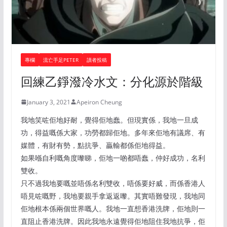
專欄
流亡手足PETER
讀者投稿
回練乙錚潑冷水文：分化源於階級
January 3, 2021
Apeiron Cheung
我地笑咗佢地好耐，覺得佢地蠢。但現實係，我地一旦成
功，得益嘅係大家，功勞都歸佢地。多年來佢地有議席、有
媒體，有財有勢，點抗爭、贏輸都係佢地得益。
如果喺自利嘅角度嚟睇，佢地一啲都唔蠢，仲好成功，名利
雙收。
只不過我地要嘅並唔係名利雙收，唔係要好威，而係香港人
唔見咗嘅野，我地要親手拿返返嚟。其實唔難發現，我地同
佢地根本係兩個世界嘅人。我地一直想香港洗牌，佢地則一
直阻止香港洗牌。因此我地永遠覺得佢地阻住我地抗爭，佢