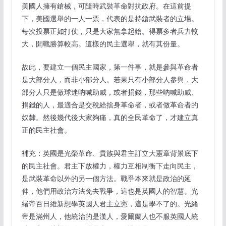
美國人擁有鎗械，可隨時武裝革命對抗政府。在這前提
下，美國選舉的一人一票，代表的是持鎗武裝者的立場。
每次投票正如打仗，只是大家無拿起鎗。得票多者兵力較
大，開戰勝算較高。這樣的民主選舉，就有其份量。
故此，要建立一個民主國家，第一件事，就是參與革命者
是大部分人，而非小部分人。若果只有小部分人參與，大
部分人只是做球迷吶喊助威，或者捐錢，那些吶喊助威、
捐錢的人，最適合是交稅給捨身革命者，或者做革命者的
奴隸。然後幾代後大家夠痛，真的全民革命了，才建立真
正的民主社會。
補充：英國是光榮革命、貴族與君主訂立大憲章背景底下
的民主社會。君主下放權力，權力互相制衡下走向民主，
是武裝革命以外的另一個方法。戰爭本來就是政治的延
伸，他們用政治方法免去戰爭，這也是英國人的智慧。光
緒帝百日維新想學英國人君主立憲，這是學不了的。光緒
帝是滿州人，他統治的是漢人，愛爾蘭人也不服英國人統