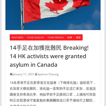
FEATURED
TOHK ENGLISH
TOHK FRENCH
時事
最新
14手足在加獲批難民 Breaking!
14 HK activists were granted
asylum in Canada
January 11, 2021
Apeiron Cheung
14名香港手足在新香港文化協會（下稱港化協）協助底下，
在加拿大獲批難民。港化協一直幫助手足流亡來加，並遊說
國會支持香港抗爭。例如早前手足購得口罩，上滿地可與當
時正在競選保守黨黨魁的奧圖爾致送口罩予滿地可之醫院，