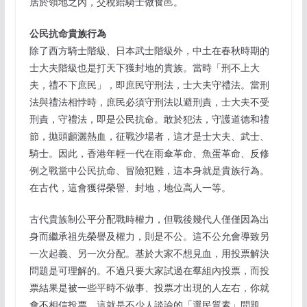
居於領地之內，交稅給騎士做食邑。
公民抗命貴族行為
除了西方騎士階級、日本武士階級外，中土在春秋時期的
士大夫階級也是打天下獲封地的貴族。當時「刑不上大
夫，禮不下庶民」，即庶民守刑法，士大夫守禮法。當刑
法與禮法相悖時，庶民必須守刑法以避刑責，士大夫不受
刑責，守禮法，即是公民抗命。敢於犯法，守護道德和禮
節，拋頭顱灑熱血，征戰沙場者，這才是士大夫、武士、
騎士。因此，香港年輕一代在雨傘革命、魚蛋革命、反修
例之戰當中公民抗命、冒險犯難，這本身就是貴族行為。
在古代，這會獲得榮譽、封地，地位高人一等。
古代貴族制公平分配戰時權力，但戰後幾代人僅僅因為出
身而繼承祖先榮譽及權力，則是不公。這不公允會導致另
一次起義、另一次分配。基於大家不想見血，用投票解決
問題是可理解的。不過只要大家試過在羣組內投票，而投
票結果是被一些平時不做事、投票才出現的人左右，你就
會不相信投票。這就是不少人談論的「選民質素」問題。