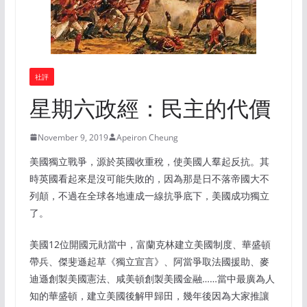
社評
星期六政經：民主的代價
November 9, 2019
Apeiron Cheung
美國獨立戰爭，源於英國收重稅，使美國人羣起反抗。其
時英國看起來是沒可能失敗的，因為那是日不落帝國大不
列顛，不過在全球各地連成一線抗爭底下，美國成功獨立
了。
美國12位開國元勛當中，富蘭克林建立美國制度、華盛頓
帶兵、傑斐遜起草《獨立宣言》、阿當爭取法國援助、麥
迪遜創製美國憲法、咸美頓創製美國金融……當中最廣為人
知的華盛頓，建立美國後解甲歸田，幾年後因為大家推讓