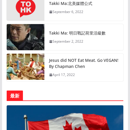
Takki Ma:北美媒體公式
September 6, 2022
Takki Ma: 明日戰記荷里活級數
September 2, 2022
Jesus did NOT Eat Meat. Go VEGAN!
By Chapman Chen
April 17, 2022
最新