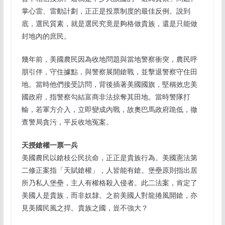
掌心雷、雷動計劃，正正是投票制度的最佳反例。說到
底，選民質素，就是選民究竟是夠格做貴族，還是只能做
封地內的庶民。
幾年前，美國農民因為收地問題與當地警察衝突，農民呼
朋引伴，守住據點，與警察展開鎗戰，並擊退警察守住田
地。當時他們接受訪問，背後插著美國國旗，堅稱效忠美
國政府，指警察勾結富商非法掠奪其田地。當時警隊打
輸，若軍方介入，立即變成內戰，故奧巴馬政府跪低，徹
查警局貪污，平反收地冤案。
天授鎗權一票一兵
美國農民以鎗枝公民抗命，正正是貴族行為。美國憲法第
二修正案指「天賦鎗權」，人皆能有鎗。堡壘原則指出居
所乃私人堡壘，主人有權格殺入侵者。此二法案，肯定了
美國人是貴族，而非奴隸。之前美國人對龍捲風開鎗，亦
見美國民風之捍。貴族之國，豈不強大？