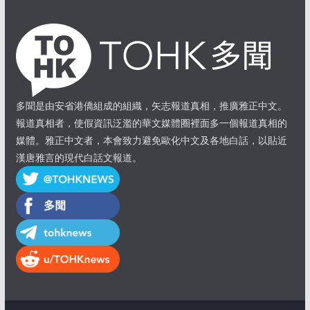
多聞是由安省港僑組成的組織，矢志報道真相，推廣雅正中文。
報道真相者，使假資訊泛濫的華文媒體圈裡面多一個報道真相的
媒體。雅正中文者，本會致力避免歐化中文及各地白話，以貼近
漢唐雅言的現代白話文報道。