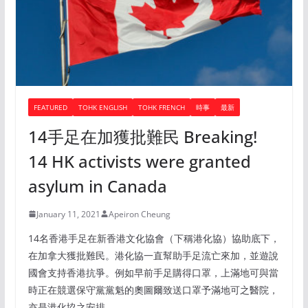
FEATURED
TOHK ENGLISH
TOHK FRENCH
時事
最新
14手足在加獲批難民 Breaking!
14 HK activists were granted
asylum in Canada
January 11, 2021
Apeiron Cheung
14名香港手足在新香港文化協會（下稱港化協）協助底下，
在加拿大獲批難民。港化協一直幫助手足流亡來加，並遊說
國會支持香港抗爭。例如早前手足購得口罩，上滿地可與當
時正在競選保守黨黨魁的奧圖爾致送口罩予滿地可之醫院，
亦是港化協之安排。