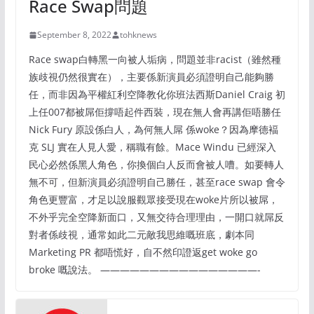
Race Swap問題
September 8, 2022
tohknews
Race swap白轉黑一向被人垢病，問題並非racist（雖然種
族歧視仍然很實在），主要係新演員必須證明自己能夠勝
任，而非因為平權紅利空降教化你班法西斯Daniel Craig 初
上任007都被屌佢撐唔起件西裝，現在無人會再講佢唔勝任
Nick Fury 原設係白人，為何無人屌 係woke？因為摩德褔
克 SLJ 實在人見人愛，稱職有餘。Mace Windu 已經深入
民心必然係黑人角色，你換個白人反而會被人嘈。如要轉人
無不可，但新演員必須證明自己勝任，甚至race swap 會令
角色更豐富，才足以說服觀眾接受現在woke片所以被屌，
不外乎完全空降新面口，又無交待合理理由，一開口就屌反
對者係歧視，通常如此二元敵我思維嘅班底，劇本同
Marketing PR 都唔慌好，自不然印證返get woke go
broke 嘅說法。 ————————————————-