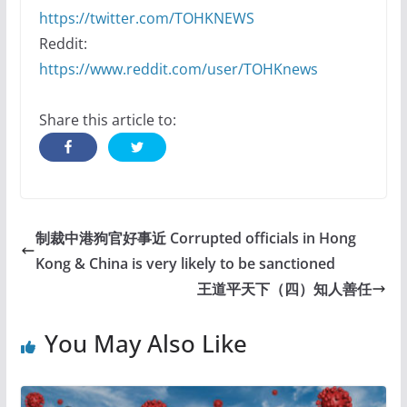
https://twitter.com/TOHKNEWS
Reddit:
https://www.reddit.com/user/TOHKnews
Share this article to:
制裁中港狗官好事近 Corrupted officials in Hong
Kong & China is very likely to be sanctioned
王道平天下（四）知人善任
You May Also Like