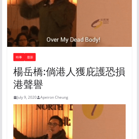
時事
最新
楊岳橋:倘港人獲庇護恐損
港聲譽
July 9, 2020
Apeiron Cheung