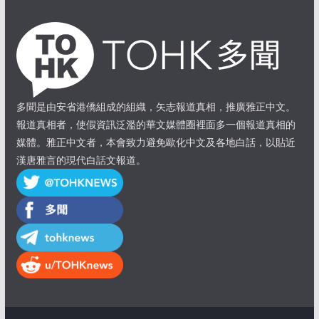
多聞是由安省港僑組成的組織，矢志報道真相，推廣雅正中文。
報道真相者，使假資訊泛濫的華文媒體圈裡面多一個報道真相的
媒體。雅正中文者，本會致力避免歐化中文及各地白話，以貼近
漢唐雅言的現代白話文報道。