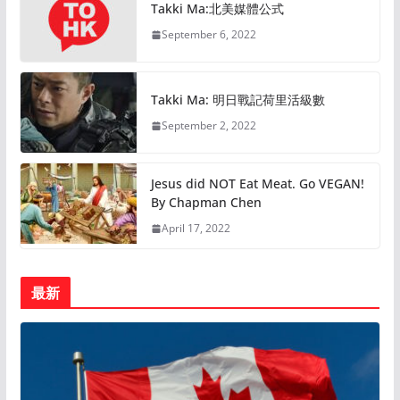
Takki Ma:北美媒體公式
September 6, 2022
Takki Ma: 明日戰記荷里活級數
September 2, 2022
Jesus did NOT Eat Meat. Go VEGAN!
By Chapman Chen
April 17, 2022
最新