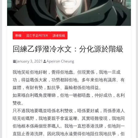
專欄
流亡手足PETER
讀者投稿
回練乙錚潑冷水文：分化源於階級
January 3, 2021
Apeiron Cheung
我地笑咗佢地好耐，覺得佢地蠢。但現實係，我地一旦成
功，得益嘅係大家，功勞都歸佢地。多年來佢地有議席、有
媒體，有財有勢，點抗爭、贏輸都係佢地得益。
如果喺自利嘅角度嚟睇，佢地一啲都唔蠢，仲好成功，名利
雙收。
只不過我地要嘅並唔係名利雙收，唔係要好威，而係香港人
唔見咗嘅野，我地要親手拿返返嚟。其實唔難發現，我地同
佢地根本係兩個世界嘅人。我地一直想香港洗牌，佢地則一
直阻止香港洗牌。因此我地永遠覺得佢地阻住我地抗爭，佢