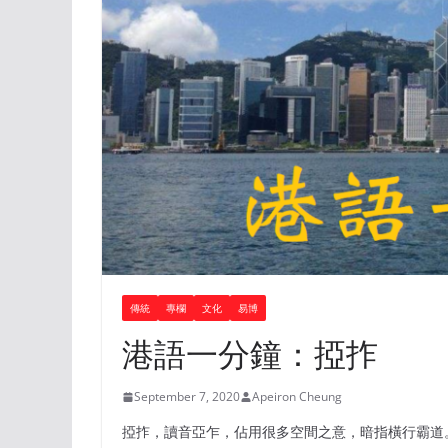
傳統
專欄
文化
易博
港語一分鐘：掗拃
September 7, 2020
Apeiron Cheung
掗拃，讀音亞乍，佔用很多空間之意，暗指橫行霸道