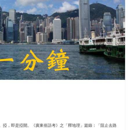
。掗，即是掗開。《廣東俗語考》之「釋地理」篇錄：「阻止去路