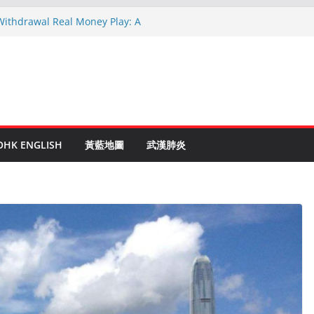
 Withdrawal Real Money Play: A
Guide
linen Ruletti: Parhaat Vinkit ja Taktiikat
 astuces: Conseils d’un expert après 15
c Crypto: Le Guide Complet pour les
entés
de to Online Roulette
OHK ENGLISH
黃藍地圖
武漢肺炎