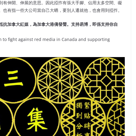
則有伸開、伸展的意思。因此掗拃有張大手腳、佔用太多空間、礙
。也有指一些大公司當自己大晒，要別人遷就他，也會用到掗拃。
抵抗加拿大紅媒，為加拿大港僑發聲。支持易博，即係支持你自
 to fight against red media in Canada and supporting