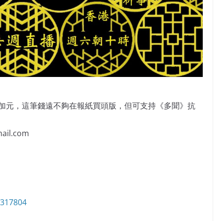
萬加元，這筆錢遠不夠在報紙買頭版，但可支持《多聞》抗
il.com
6317804