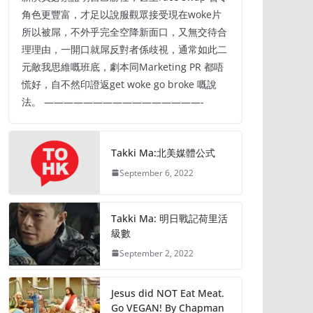
角色更豐富，才足以說服觀眾接受現在woke片
所以被屌，不外乎完全空降新面口，又無交待合
理理由，一開口就屌反對者係歧視，通常如此二
元敵我思維嘅班底，劇本同Marketing PR 都唔
慌好，自不然印證返get woke go broke 嘅說
法。 ————————————————-
Takki Ma:北美媒體公式
September 6, 2022
Takki Ma: 明日戰記荷里活
級數
September 2, 2022
Jesus did NOT Eat Meat.
Go VEGAN! By Chapman