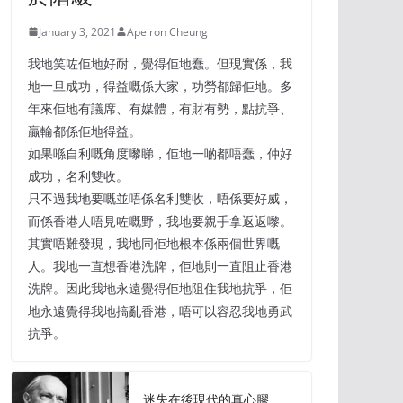
January 3, 2021
Apeiron Cheung
我地笑咗佢地好耐，覺得佢地蠢。但現實係，我
地一旦成功，得益嘅係大家，功勞都歸佢地。多
年來佢地有議席、有媒體，有財有勢，點抗爭、
贏輸都係佢地得益。
如果喺自利嘅角度嚟睇，佢地一啲都唔蠢，仲好
成功，名利雙收。
只不過我地要嘅並唔係名利雙收，唔係要好威，
而係香港人唔見咗嘅野，我地要親手拿返返嚟。
其實唔難發現，我地同佢地根本係兩個世界嘅
人。我地一直想香港洗牌，佢地則一直阻止香港
洗牌。因此我地永遠覺得佢地阻住我地抗爭，佢
地永遠覺得我地搞亂香港，唔可以容忍我地勇武
抗爭。
迷失在後現代的真心膠