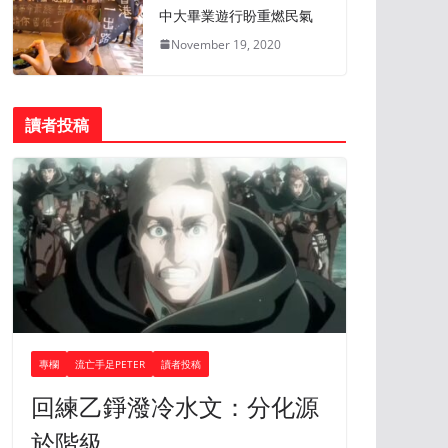
中大畢業遊行盼重燃民氣
November 19, 2020
讀者投稿
專欄
流亡手足PETER
讀者投稿
回練乙錚潑冷水文：分化源
於階級