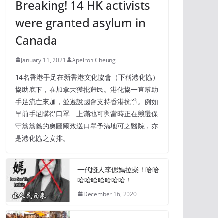
Breaking! 14 HK activists
were granted asylum in
Canada
January 11, 2021
Apeiron Cheung
14名香港手足在新香港文化協會（下稱港化協）
協助底下，在加拿大獲批難民。港化協一直幫助
手足流亡來加，並遊說國會支持香港抗爭。例如
早前手足購得口罩，上滿地可與當時正在競選保
守黨黨魁的奧圖爾致送口罩予滿地可之醫院，亦
是港化協之安排。
一代賤人李偲嫣拉柴！哈哈
哈哈哈哈哈哈哈！
December 16, 2020