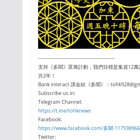
-------------------------------------------------
支持《多聞》眾籌計劃，我們目標是集資12
共2年！
Bank interact 課金給《多聞》：tohk928@gma
Subscribe us in:
Telegram Channel:
https://t.me/tohknews
Facebook:
https://www.facebook.com/多聞-11759896
Twitter: