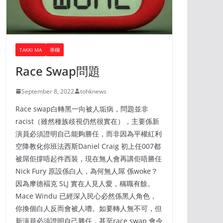
TAKKI MA
專欄
Race Swap問題
September 8, 2022
tohknews
Race swap白轉黑一向被人垢病，問題並非
racist（雖然種族歧視仍然很實在），主要係新
演員必須證明自己能夠勝任，而非因為平權紅利
空降教化你班法西斯Daniel Craig 初上任007都
被屌佢撐唔起件西裝，現在無人會再講佢唔勝任
Nick Fury 原設係白人，為何無人屌 係woke？
因為摩德褔克 SLJ 實在人見人愛，稱職有餘。
Mace Windu 已經深入民心必然係黑人角色，
你換個白人反而會被人嘈。如要轉人無不可，但
新演員必須證明自己勝任，甚至race swap 會令