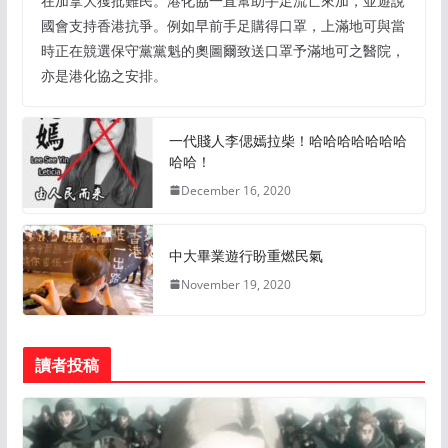
在加拿大獲批難民。港化協一直幫助手足流亡來加，並遊說
國會支持香港抗爭。例如早前手足購得口罩，上滿地可與當
時正在競選保守黨黨魁的奧圖爾致送口罩予滿地可之醫院，
亦是港化協之安排。
一代賤人李偲嫣拉柴！哈哈哈哈哈哈哈
哈哈！
December 16, 2020
中大畢業遊行盼重燃民氣
November 19, 2020
讀者投稿