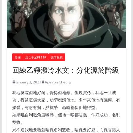
專欄
流亡手足PETER
讀者投稿
回練乙錚潑冷水文：分化源於階級
January 3, 2021
Apeiron Cheung
我地笑咗佢地好耐，覺得佢地蠢。但現實係，我地一旦成
功，得益嘅係大家，功勞都歸佢地。多年來佢地有議席、有
媒體，有財有勢，點抗爭、贏輸都係佢地得益。
如果喺自利嘅角度嚟睇，佢地一啲都唔蠢，仲好成功，名利
雙收。
只不過我地要嘅並唔係名利雙收，唔係要好威，而係香港人