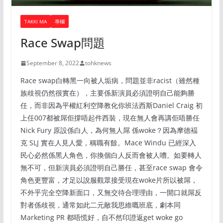
TAKKI MA
專欄
Race Swap問題
September 8, 2022
tohknews
Race swap白轉黑一向被人垢病，問題並非racist（雖然種
族歧視仍然很實在），主要係新演員必須證明自己能夠勝
任，而非因為平權紅利空降教化你班法西斯Daniel Craig 初
上任007都被屌佢撐唔起件西裝，現在無人會再講佢唔勝任
Nick Fury 原設係白人，為何無人屌 係woke？因為摩德褔
克 SLJ 實在人見人愛，稱職有餘。Mace Windu 已經深入
民心必然係黑人角色，你換個白人反而會被人嘈。如要轉人
無不可，但新演員必須證明自己勝任，甚至race swap 會令
角色更豐富，才足以說服觀眾接受現在woke片所以被屌，
不外乎完全空降新面口，又無交待合理理由，一開口就屌反
對者係歧視，通常如此二元敵我思維嘅班底，劇本同
Marketing PR 都唔慌好，自不然印證返get woke go