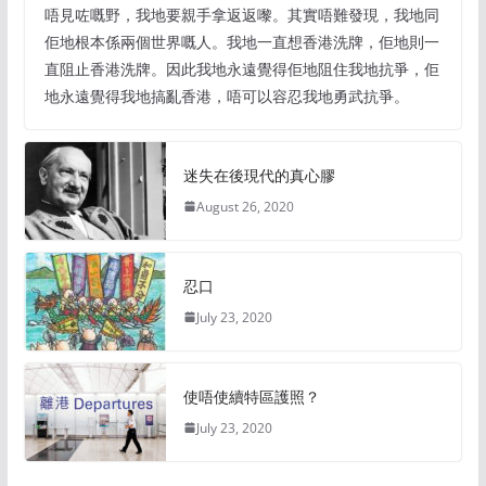
唔見咗嘅野，我地要親手拿返返嚟。其實唔難發現，我地同
佢地根本係兩個世界嘅人。我地一直想香港洗牌，佢地則一
直阻止香港洗牌。因此我地永遠覺得佢地阻住我地抗爭，佢
地永遠覺得我地搞亂香港，唔可以容忍我地勇武抗爭。
迷失在後現代的真心膠
August 26, 2020
忍口
July 23, 2020
使唔使續特區護照？
July 23, 2020