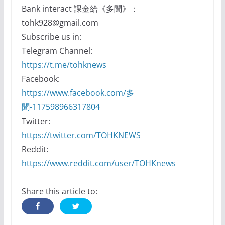
Bank interact 課金給《多聞》：
tohk928@gmail.com
Subscribe us in:
Telegram Channel:
https://t.me/tohknews
Facebook:
https://www.facebook.com/多
聞-117598966317804
Twitter:
https://twitter.com/TOHKNEWS
Reddit:
https://www.reddit.com/user/TOHKnews
Share this article to: