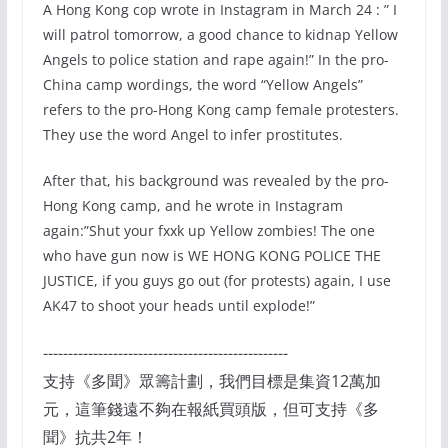
A Hong Kong cop wrote in Instagram in March 24 : ” I
will patrol tomorrow, a good chance to kidnap Yellow
Angels to police station and rape again!” In the pro-
China camp wordings, the word “Yellow Angels”
refers to the pro-Hong Kong camp female protesters.
They use the word Angel to infer prostitutes.
After that, his background was revealed by the pro-
Hong Kong camp, and he wrote in Instagram
again:”Shut your fxxk up Yellow zombies! The one
who have gun now is WE HONG KONG POLICE THE
JUSTICE, if you guys go out (for protests) again, I use
AK47 to shoot your heads until explode!”
-------------------------------------------------
支持《多聞》眾籌計劃，我們目標是集資12萬加
元，這筆錢遠不夠在報紙買頭版，但可支持《多
聞》抗共2年！