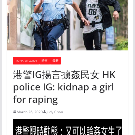
TOHK ENGLISH
時事
最新
港警IG揚言擄姦民女 HK
police IG: kidnap a girl
for raping
March 26, 2020
Judy Chan