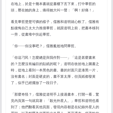
在地上，於是十幾本書就從書櫃下丟下來，打中畢哲的
頭，壓在她的身上，痛得她大叫一聲：「啊！好痛！」
看見畢哲楚楚可憐的樣子，儒雅和道明就心軟了。儒雅有
點後悔自己太大力推撞畢哲，就跟道明上前，把書本移到
一旁，從書堆中扶起畢哲。
「你⋯⋯你沒事吧？」儒雅尷尬地問畢哲。
「你這刁民！怎麼總是與我作對⋯⋯」「這是甚麼書來
的？怎麼沒有編目的貼紙的呢？」道明在收拾地上圖書之
時，從地上看到一本黑色的書。書的封面只是漆黑一片，
沒有書名；封面是硬皮的，書不算太厚，但頁紙都發黃
了，似乎已經擺放了一段日子。
「那麼奇怪？」儒雅從道明手上接過書本，打開一看，驚
見內頁第一句就寫著：「殺光外星人。」畢哲和道明也看
到了；他們翻看其他頁面，發現內容都是在紀錄外星人的