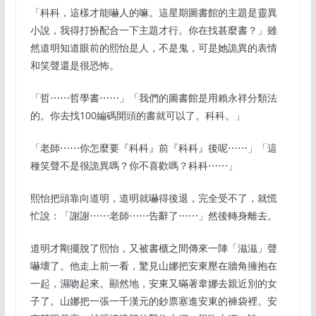
「科科，這樣才能嚇人的嘛。這星期圖書館的主題是靈異
小說，我得打扮配合一下主題才行。你在找甚麼書？」雖
然道明知道眼前的熙怡是人，不是鬼，可是她詭異的表情
和笑聲還是很恐怖。
「哲⋯⋯哲學書⋯⋯」「我們的圖書館是用賴永祥分類法
的。你去找100編碼開頭的書就可以了。科科。」
「老師⋯⋯你怎麼要『科科』前『科科』後呢⋯⋯」「這
種笑聲不是很詭異嗎？你不喜歡嗎？科科⋯⋯」
熙怡把頭靠向道明，道明就嚇得後退，完全受不了，就慌
忙說：「謝謝⋯⋯老師⋯⋯告辭了⋯⋯」然後轉身離去。
道明才剛擺脫了熙怡，又被書櫃之間傳來一陣「滋滋」聲
嚇壞了。他走上前一看，驚見山娜把安東壓在牆角擁抱在
一起，濕吻起來。顯然地，安東又暪著韋娜去親近別的女
子了。山娜把一張一千漢元的鈔票塞進安東的褲袋裡。安