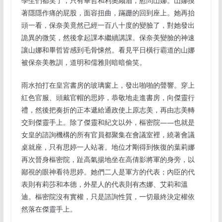
學生們都笑了，只有畢哲和利奧縐眉，慰問山娜。山娜摸
著隱隱作痛的屁股，面容扭曲，蹣跚的回到座上。她再抬
頭一看，保奈美竟然已經一百八十度的變臉了，對她發出
詭異的微笑，然後拿起課本繼續講課。保奈美變臉的神速
讓山娜和畢哲皆感到毛骨悚然。看見平日橫行霸道的山娜
被保奈美教訓，道明和儒雅則暗暗偷笑。
雨水拍打在皇宮書房的玻璃窗上，發出啪啪的聲響。穿上
紅色官服、頭戴官帽的思婷，恭敬地走進書房，向傑靈行
禮，然後把奏折的正本遞給通政使上原志美，再由志美轉
交到傑靈手上。除了傑靈和紀文以外，樞密院——也就是
女皇的諮詢機構的所有官員都聚集在會議室裡，繞著會議
桌就座，只有思婷一人站著。地位才剛得到恢復的葉莉娜
再次晉身樞密院，趾高氣揚地坐在高倩影將軍的身旁，以
鄙視的眼神看待思婷。她們二人是軍方的代表；內臣的代
表則有莉莎和本德，外星人的代表則有杰娜、艾莉和溫
迪。樞密院沒有實權，只是諮詢性質，一切最終決定權依
然落在傑靈手上。