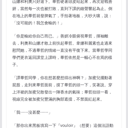
山娜和利奧只好退下。畢哲硬著頭皮站起來，再次迎戰善
妍，當然每一次也被打敗，直到下課的鐘聲響起為止。倒
在地上的畢哲就發脾氣了，手拍著地板，大吵大嚷，說：
「沒可能的！我怎會輸的！」
「你是輸給你自己而已。」善妍冷眼俯視畢哲，揮袖離
去，利奧和山娜才敢上前扶起畢哲。韋娜和麗素也走過來
慰問她，不過畢哲的情緒一直沒有平復下來。當畢哲學同
學們更衣返回課堂上課時，畢哲依然是一幅心不在焉的樣
子。
「譚畢哲同學，你在想甚麼想得出神啊？」加蜜兒擺動著
屁股，走到來畢哲面前，摸了畢哲的頭一下，笑著說。穿
上洋裙的加蜜兒散發出一陣香水的氣味；畢哲抬頭一看，
視線完全被加蜜兒豐滿的胸部遮擋，不禁面紅起來。
「我⋯⋯沒甚麼⋯⋯」
「那你出來黑板填寫一下『vouloir』（想要）這個法語動