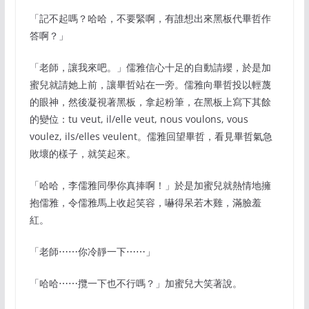
「記不起嗎？哈哈，不要緊啊，有誰想出來黑板代畢哲作
答啊？」
「老師，讓我來吧。」儒雅信心十足的自動請纓，於是加
蜜兒就請她上前，讓畢哲站在一旁。儒雅向畢哲投以輕蔑
的眼神，然後凝視著黑板，拿起粉筆，在黑板上寫下其餘
的變位：tu veut, il/elle veut, nous voulons, vous
voulez, ils/elles veulent。儒雅回望畢哲，看見畢哲氣急
敗壞的樣子，就笑起來。
「哈哈，李儒雅同學你真捧啊！」於是加蜜兒就熱情地擁
抱儒雅，令儒雅馬上收起笑容，嚇得呆若木雞，滿臉羞
紅。
「老師⋯⋯你冷靜一下⋯⋯」
「哈哈⋯⋯攬一下也不行嗎？」加蜜兒大笑著說。