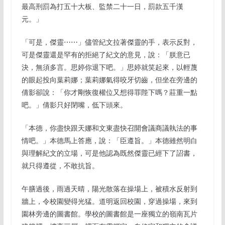
最高刑罰為打五十大板、監禁二十一日，罰款五千漢
元。」
「可是，傑靈⋯⋯」儘管紀文拉著傑靈的手，表示反對，
可是傑靈還是罕有的拒絕了紀文的意見，說：「朕意已
決，無須多言。思婷你退下吧。」思婷就笑起來，以輕蔑
的眼起投向葉莉娜；葉莉娜氣得咬牙切齒，但坐在旁邊的
倩影卻說：「你才剛恢復權位又想得罪陛下嗎？莊重一點
吧。」倩影只好閉嘴，低下頭來。
「本德，你盡快跟天娜和文東盡快召開會議商議執法的事
情吧。」本德馬上答應，說：「臣遵旨。」本德雖然明白
與理解紀文的立場，可是他認為既然傑靈已經下了詔書，
就只得遵從，不敢抗旨。
午膳過後，雨過天晴，陽光散落在操場上，被積水反射到
牆上，令校園變得光猛。道明返回校園，穿過操場，來到
園林旁邊的圖書館。學校的圖書館是一座獨立的嶺南瓦片