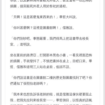
罪狀，以及解釋為何要殺光外星人，甚至還有一些恐怖的
插圖，描寫殺死外星人用於祭祀的過程。
「天啊！這是甚麼鬼東西來的！」畢哲大叫說。
「你叫甚麼啊？這裡是圖書館啊！」儒雅說。
「你們別吵吧。事態嚴重，我們得馬上把這書帶去校長
室。」道明說。
坐在案前的路濟亞，打開那本黑色小書，一看見裡面恐怖
的插圖，手就發抖了，不慎把書掉在桌上，目瞪口呆。畢
哲、儒雅和道明三人站在桌前，低頭不語。
「你們說這書是在圖書館二樓的歷史類圖書找到了吧？你
們通知了張熙怡老師嗎？」
「我本來也想告訴張老師的啦，就是儒雅這傢伙硬要阻止
我，把我先拉到來校長室⋯⋯」畢哲側目，以怪責的語氣