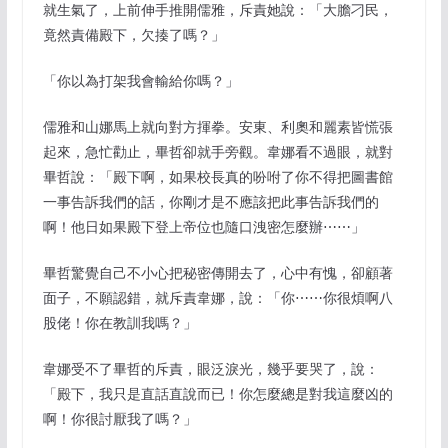
就生氣了，上前伸手推開儒雅，斥責她說：「大膽刁民，
竟然責備殿下，欠揍了嗎？」
「你以為打架我會輸給你嗎？」
儒雅和山娜馬上就向對方揮拳。安東、利奧和麗素皆慌張
起來，急忙勸止，畢哲卻就手旁觀。韋娜看不過眼，就對
畢哲說：「殿下啊，如果校長真的吩咐了你不得把圖書館
一事告訴我們的話，你剛才是不應該把此事告訴我們的
啊！他日如果殿下登上帝位也隨口洩密怎麼辦⋯⋯」
畢哲驚覺自己不小心把秘密傳開去了，心中有愧，卻顧著
面子，不願認錯，就斥責韋娜，說：「你⋯⋯你很煩啊八
股佬！你在教訓我嗎？」
韋娜受不了畢哲的斥責，眼泛淚光，幾乎要哭了，說：
「殿下，我只是直話直說而已！你怎麼總是對我這麼凶的
啊！你很討厭我了嗎？」