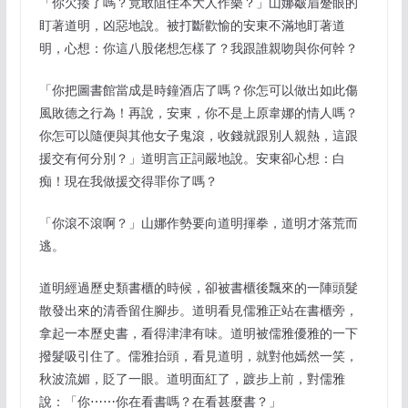
「你欠揍了嗎？竟敢阻住本大人作樂？」山娜皺眉蹙眼的
盯著道明，凶惡地說。被打斷歡愉的安東不滿地盯著道
明，心想：你這八股佬想怎樣了？我跟誰親吻與你何幹？
「你把圖書館當成是時鐘酒店了嗎？你怎可以做出如此傷
風敗德之行為！再說，安東，你不是上原韋娜的情人嗎？
你怎可以隨便與其他女子鬼滾，收錢就跟別人親熱，這跟
援交有何分別？」道明言正詞嚴地說。安東卻心想：白
痴！現在我做援交得罪你了嗎？
「你滾不滾啊？」山娜作勢要向道明揮拳，道明才落荒而
逃。
道明經過歷史類書櫃的時候，卻被書櫃後飄來的一陣頭髮
散發出來的清香留住腳步。道明看見儒雅正站在書櫃旁，
拿起一本歷史書，看得津津有味。道明被儒雅優雅的一下
撥髮吸引住了。儒雅抬頭，看見道明，就對他嫣然一笑，
秋波流媚，貶了一眼。道明面紅了，踱步上前，對儒雅
說：「你⋯⋯你在看書嗎？在看甚麼書？」