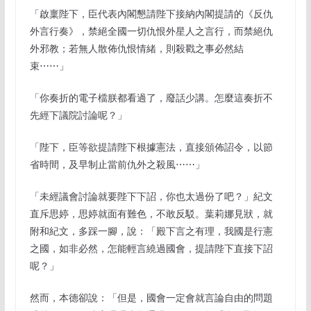
「啟稟陛下，臣代表內閣懇請陛下接納內閣提請的《反仇
外言行奏》，禁絕全國一切仇恨外星人之言行，而禁絕仇
外邪教；若無人散佈仇恨情緒，則殺戳之事必然結
束⋯⋯」
「你奏折的電子檔朕都看過了，廢話少講。怎麼這奏折不
先經下議院討論呢？」
「陛下，臣等欲提請陛下根據憲法，直接頒佈詔令，以節
省時間，及早制止當前仇外之殺風⋯⋯」
「未經議會討論就要陛下下詔，你也太過份了吧？」紀文
直斥思婷，思婷就面有難色，不敢反駁。葉莉娜見狀，就
附和紀文，多踩一腳，說：「殿下言之有理，我國是行憲
之國，如非必然，怎能輕言繞過國會，提請陛下直接下詔
呢？」
然而，本德卻說：「但是，國會一定會就言論自由的問題