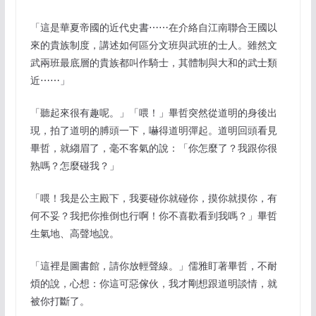
「這是華夏帝國的近代史書⋯⋯在介絡自江南聯合王國以
來的貴族制度，講述如何區分文班與武班的士人。雖然文
武兩班最底層的貴族都叫作騎士，其體制與大和的武士類
近⋯⋯」
「聽起來很有趣呢。」「喂！」畢哲突然從道明的身後出
現，拍了道明的膊頭一下，嚇得道明彈起。道明回頭看見
畢哲，就縐眉了，毫不客氣的說：「你怎麼了？我跟你很
熟嗎？怎麼碰我？」
「喂！我是公主殿下，我要碰你就碰你，摸你就摸你，有
何不妥？我把你推倒也行啊！你不喜歡看到我嗎？」畢哲
生氣地、高聲地說。
「這裡是圖書館，請你放輕聲線。」儒雅盯著畢哲，不耐
煩的說，心想：你這可惡傢伙，我才剛想跟道明談情，就
被你打斷了。