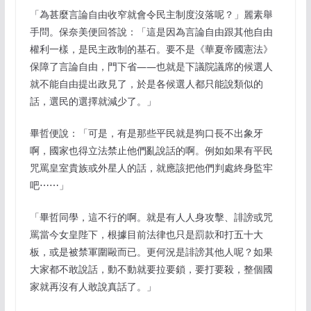
「為甚麼言論自由收窄就會令民主制度沒落呢？」麗素舉
手問。保奈美便回答說：「這是因為言論自由跟其他自由
權利一樣，是民主政制的基石。要不是《華夏帝國憲法》
保障了言論自由，門下省——也就是下議院議席的候選人
就不能自由提出政見了，於是各候選人都只能說類似的
話，選民的選擇就減少了。」
畢哲便說：「可是，有是那些平民就是狗口長不出象牙
啊，國家也得立法禁止他們亂說話的啊。例如如果有平民
咒罵皇室貴族或外星人的話，就應該把他們判處終身監牢
吧⋯⋯」
「畢哲同學，這不行的啊。就是有人人身攻擊、誹謗或咒
罵當今女皇陛下，根據目前法律也只是罰款和打五十大
板，或是被禁軍圍毆而已。更何況是誹謗其他人呢？如果
大家都不敢說話，動不動就要拉要鎖，要打要殺，整個國
家就再沒有人敢說真話了。」