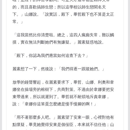
的，而且喜歡搞師生戀；所以這學校以師生戀聞名天
下。」山娜說。「說實話，殿下，畢哲殿下也不算是太正
常。」
「這我當然比你清楚啦。總之，這四人瘋癲失常，難以觸
摸，實在無法判斷她們有無嫌疑。」麗素疑惑地說。
「殿下，你認為我們應當如何追查下去？」
麗素想了一下，然後說：「我們得逐一跟蹤她們。」
放學的鐘聲響起，在麗素要求下，畢哲、山娜、利奧和韋
娜坐在操場旁的榕樹下，共商對策。不過由於韋娜要把安
東帶過來，所以就遲到了。畢哲就不耐煩地斥責韋娜，
說：「韋娜你這笨蛋怎麼總是慢手慢腳的啊！」
「用不著那麼多人吧。」麗素望了安東一眼，心裡對他有
點懷疑，畢竟她覺得安東是個佞臣，本來就不信任他；山