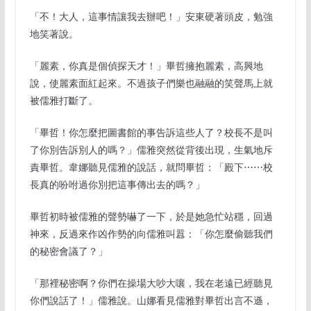
「不！大人，這事情讓我去辦吧！」安東硬著頭皮，勉強
地笑著說。
「麗素，你真是個偵探天才！」畢哲擁抱麗素，高興地
說，使麗素面紅起來。不過孩子們樂也融融的笑聲馬上就
被儒雅打斷了。
「畢哲！你怎麼把圖書館的事告訴這些人了？校長不是叫
了你別告訴別人的嗎？」儒雅突然從背後出現，生氣地斥
責畢哲。韋娜聽見儒雅的說話，就問畢哲：「殿下⋯⋯校
長真的吩咐過你別把這事傳出去的嗎？」
畢哲初時被儒雅的聲勢嚇了一下，於是她急忙站穩，回過
神來，反過來作凶作勢的向儒雅叫囂：「你怎麼偷聽我們
的秘密會議了？」
「那裡秘密啊？你們在操場大吵大嚷，我在老遠已經聽見
你們說話了！」儒雅說。山娜看見儒雅對畢哲出言不遜，