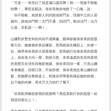
「可是⋯⋯有些白丁就是滿口讒言啊！我⋯⋯我會不順氣
的啊！」畢哲反駁說。保奈美無奈地歎了一口氣，說：
「你不順氣，就抓那人到武館或衙門去，找個中立的人當
裁判，跟他決鬥吧！文鬥不通，則武鬥，無須法鬥；法乃
公器，非私器⋯⋯啊！」
山娜對於歷史科的內容不感興趣，眼神卻被保奈美的屁股
吸引住。她偷偷的拿起橡筋，把馬紙放在橡筋上，向後一
拉，瞄準保奈美的大屁股發射，把馬紙打在保奈美的屁股
上。保奈美大叫一聲，勃然大怒，本來溫柔的笑容與柔弱
的美態完全消失得無影無蹤。保奈美回頭一看，只見山娜
拿著橡筋，目瞪口呆，不知所措。保奈美就扯著山娜的頭
髮，把她壓在教師桌上，然後在同學面前揭起她的校裙，
拉下她的內褲，用木尺大力的打了幾下。
「你喜歡用橡筋射我的屁股嗎？我也喜歡打你的屁股！給
我滾回座位上！」