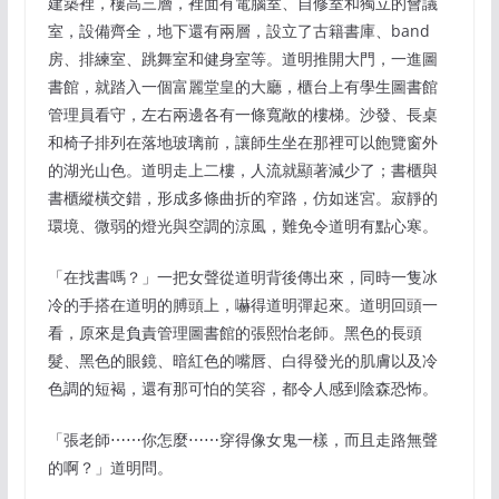
建築裡，樓高三層，裡面有電腦室、自修室和獨立的會議
室，設備齊全，地下還有兩層，設立了古籍書庫、band
房、排練室、跳舞室和健身室等。道明推開大門，一進圖
書館，就踏入一個富麗堂皇的大廳，櫃台上有學生圖書館
管理員看守，左右兩邊各有一條寬敞的樓梯。沙發、長桌
和椅子排列在落地玻璃前，讓師生坐在那裡可以飽覽窗外
的湖光山色。道明走上二樓，人流就顯著減少了；書櫃與
書櫃縱橫交錯，形成多條曲折的窄路，仿如迷宮。寂靜的
環境、微弱的燈光與空調的涼風，難免令道明有點心寒。
「在找書嗎？」一把女聲從道明背後傳出來，同時一隻冰
冷的手搭在道明的膊頭上，嚇得道明彈起來。道明回頭一
看，原來是負責管理圖書館的張熙怡老師。黑色的長頭
髮、黑色的眼鏡、暗紅色的嘴唇、白得發光的肌膚以及冷
色調的短褐，還有那可怕的笑容，都令人感到陰森恐怖。
「張老師⋯⋯你怎麼⋯⋯穿得像女鬼一樣，而且走路無聲
的啊？」道明問。