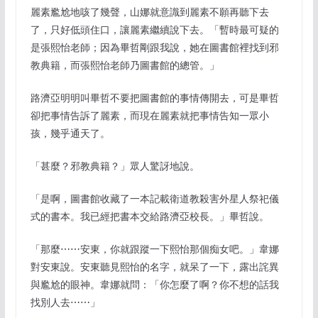
麗素尷尬地咳了幾聲，山娜就意識到麗素不願再聽下去
了，只好低頭住口，讓麗素繼續說下去。「暫時最可疑的
是張熙怡老師；因為畢哲剛跟我說，她在圖書館裡找到邪
教典籍，而張熙怡老師乃圖書館的總管。」
路濟亞明明叫畢哲不要把圖書館的事情傳開去，可是畢哲
卻把事情告訴了麗素，而現在麗素就把事情告知一眾小
孩，幾乎通天了。
「甚麼？邪教典籍？」眾人驚訝地說。
「是啊，圖書館收藏了一本記載衛道教殺害外星人祭祀儀
式的書本。我已經把書本交給路濟亞校長。」畢哲說。
「那麼⋯⋯安東，你就跟蹤一下熙怡那個痴女吧。」韋娜
對安東說。安東聽見熙怡的名字，就呆了一下，露出詫異
與尷尬的眼神。韋娜就問：「你怎麼了啊？你不想的話我
找別人去⋯⋯」