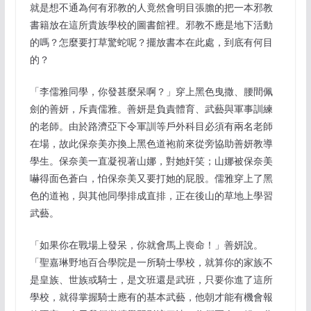
就是想不通為何有邪教的人竟然會明目張膽的把一本邪教
書籍放在這所貴族學校的圖書館裡。邪教不應是地下活動
的嗎？怎麼要打草驚蛇呢？擺放書本在此處，到底有何目
的？
「李儒雅同學，你發甚麼呆啊？」穿上黑色曳撒、腰間佩
劍的善妍，斥責儒雅。善妍是負責體育、武藝與軍事訓練
的老師。由於路濟亞下令軍訓等戶外科目必須有兩名老師
在場，故此保奈美亦換上黑色道袍前來從旁協助善妍教導
學生。保奈美一直凝視著山娜，對她奸笑；山娜被保奈美
嚇得面色蒼白，怕保奈美又要打她的屁股。儒雅穿上了黑
色的道袍，與其他同學排成直排，正在後山的草地上學習
武藝。
「如果你在戰場上發呆，你就會馬上喪命！」善妍說。
「聖嘉琳野地百合學院是一所騎士學校，就算你的家族不
是皇族、世族或騎士，是文班還是武班，只要你進了這所
學校，就得掌握騎士應有的基本武藝，他朝才能有機會報