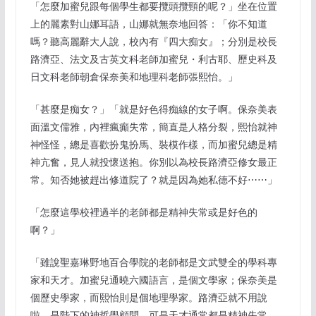
「怎麼加蜜兒跟每個學生都要攬頭攬頸的呢？」坐在位置
上的麗素對山娜耳語，山娜就無奈地回答：「你不知道
嗎？聽高麗辭大人說，校內有『四大痴女』；分別是校長
路濟亞、法文及古英文科老師加蜜兒・利古耶、歷史科及
日文科老師朝倉保奈美和地理科老師張熙怡。」
「甚麼是痴女？」「就是好色得痴線的女子啊。保奈美表
面溫文儒雅，內裡瘋癲失常，簡直是人格分裂，熙怡就神
神怪怪，總是喜歡扮鬼扮馬、裝模作樣，而加蜜兒總是精
神亢奮，見人就投懷送抱。你別以為校長路濟亞修女最正
常。知否她被趕出修道院了？就是因為她私德不好⋯⋯」
「怎麼這學校裡過半的老師都是精神失常或是好色的
啊？」
「雖說聖嘉琳野地百合學院的老師都是文武雙全的學科專
家和天才。加蜜兒通曉六國語言，是個文學家；保奈美是
個歷史學家，而熙怡則是個地理學家。路濟亞就不用說
啦，是陛下的神哲學顧問。可是天才通常都是精神失常