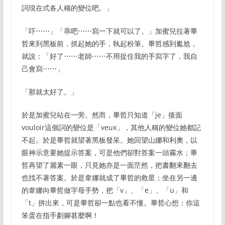
詞現在式各人稱的變位吧。」
「吓⋯⋯」「乖吧⋯⋯寫一下就可以了。」加蜜兒拉著畢
哲來到黑板前，抓起她的手，執起粉筆。畢哲感到尷尬，
就說：「好了⋯⋯老師⋯⋯不用捉住我的手寫字了，我自
己會寫⋯⋯」
「那就太好了。」
於是加蜜兒站在一旁。然而，畢哲只知道「je」後面
vouloir這個詞的變位是「veux」，其他人稱的變位她都記
不起。於是畢哲就望著黑板發呆。她回望山娜和利奧，以
眼神示意要她提示答案，可是他們卻對答案一頭霧水；畢
哲再望了麗素一眼，只見她亦是一面茫然，把書翻來翻去
也找不著答案。於是韋娜就成了畢哲的救星；坐在另一邊
的韋娜向畢哲做字母手勢，把「v」、「e」、「u」和
「t」拼出來，可是畢哲卻一點也看不懂。畢哲心想：你這
笨蛋在指手劃腳甚麼啊！