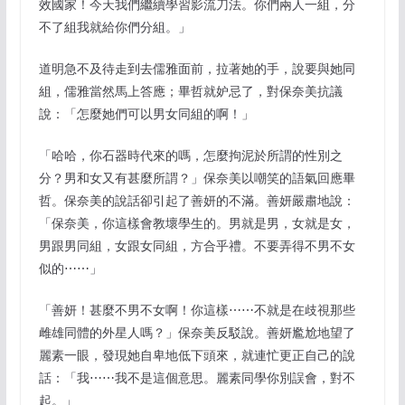
效國家！今天我們繼續學習影流刀法。你們兩人一組，分
不了組我就給你們分組。」
道明急不及待走到去儒雅面前，拉著她的手，說要與她同
組，儒雅當然馬上答應；畢哲就妒忌了，對保奈美抗議
說：「怎麼她們可以男女同組的啊！」
「哈哈，你石器時代來的嗎，怎麼拘泥於所謂的性別之
分？男和女又有甚麼所謂？」保奈美以嘲笑的語氣回應畢
哲。保奈美的說話卻引起了善妍的不滿。善妍嚴肅地說：
「保奈美，你這樣會教壞學生的。男就是男，女就是女，
男跟男同組，女跟女同組，方合乎禮。不要弄得不男不女
似的⋯⋯」
「善妍！甚麼不男不女啊！你這樣⋯⋯不就是在歧視那些
雌雄同體的外星人嗎？」保奈美反駁說。善妍尷尬地望了
麗素一眼，發現她自卑地低下頭來，就連忙更正自己的說
話：「我⋯⋯我不是這個意思。麗素同學你別誤會，對不
起。」