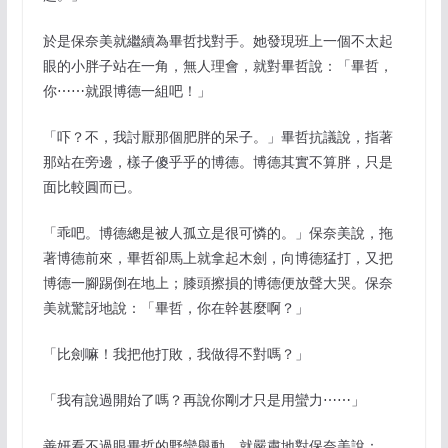
於是保奈美就繼續為畢哲找對手。她發現班上一個不太起
眼的小胖子站在一角，無人理會，就對畢哲說：「畢哲，
你⋯⋯就跟博德一組吧！」
「吓？不，我討厭那個肥胖的呆子。」畢哲抗議說，指著
那站在旁邊，樣子傻乎乎的博德。博德其實不算胖，只是
面比較圓而已。
「乖吧。博德總是被人孤立是很可憐的。」保奈美說，拖
著博德前來，畢哲卻馬上就拿起木劍，向博德猛打，又把
博德一腳踢倒在地上；膝頭擦損的博德便放聲大哭。保奈
美就驚訝地說：「畢哲，你在幹甚麼啊？」
「比劍嘛！我把他打敗，我做得不對嗎？」
「我有說過開始了嗎？再說你剛才只是用蠻力⋯⋯」
善妍看不過眼畢哲的野蠻舉動，就嚴肅地對保奈美說：