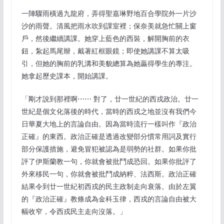
一陣驟雨橫過九龍府，弄得聖嘉琳野地百合學院外一片沙
沙的雨聲。清風把雨水吹到課室裡；保奈美就急忙關上窗
戶，然後繼續講課。她穿上藍色的西裝，解開胸前的衣
鈕，紮起馬尾辮，戴著紅框眼鏡；即使她講課不算太吸
引，但她的胸前的乳溝和美貌總算為她贏得學生的專注。
她拿起歷史課本，開始講課。
「剛才說到那裡啊⋯⋯ 對了，廿一世紀的西戎政治。廿一
世紀是個文化落後的時代，當時的西戎之地並沒有我們今
日華夏大地上的言論自由。因為當時流行一樣叫作『政治
正確』的東西。政治正確是透過改變部分慣常用詞及實行
部分保護措施，避免冒犯被認為是弱勢的社群。如果你批
評了伊斯蘭教一句，你就會被批鬥成恐回。如果你批評了
外來移民一句，你就會被批鬥成納粹、法西斯。政治正確
結果令到廿一世紀初西戎的民主政制走向衰落。由於左翼
的『政治正確』教條成為金科玉律，西戎的言論自由被大
幅收窄，令西戎民主走向沒落。」