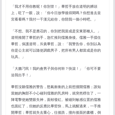
「我才不用你教呢！你別管！」畢哲手放在道明的膊頭
上，眨了一眼，說：「你今日放學後得閑嗎？你想進去皇
宮看看嗎？我付一千漢元給你，你陪我一個小時吧。」
「不想。我不是應召的，你別把我當成是安東那種人。」
道明推開了畢哲的手，急忙推到儒雅身後。儒雅一手擋住
畢哲，保護道明，斥責畢哲，說：「我警告你，你別以為
你是公主就可以隨使調戲男子，把所有男人都當成是你的
玩具。」
「大膽刁民！我約會男子與你何幹？快滾！」「你可不要
迫我出手！」
畢哲沒聽儒雅的警告，怒氣衝衝的上前想撞開儒雅；誰知
當她的胸部不小心碰到儒雅的乳房時，就突然楞住了，一
陣電擊使她雙眼失神，面頰發紅。被碰到敏感位置的儒雅
也面紅了，但她的反應比畢哲快，馬上就醒過來，一手推
開畢哲；畢哲就失去重心，往後跌，撞向後面的書櫃，倒