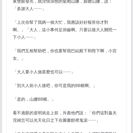
東雙眼發亮，就淫情浪態的緊抱山娜，親吻山娜，說：
「多謝大人⋯⋯」
「上次你幫了我媽一個大忙，我應該好好報答你才對
啊。」「大人，這小事何足掛齒啊。只要以後大人關照一
下小人⋯⋯」
「我們互相幫助吧，你也要幫我巴結殿下和陛下啊，小宮
女。」
「大人要小人做甚麼也可以⋯⋯」
「別大人前小人後吧，你可是我的BB豬啊。」
「是的，山娜BB豬。」
看不過眼的道明就走上前，斥責他們說：「你們這對姦夫
淫婦怎可以光天化日之下在圖書館裡鬼滾⋯⋯」