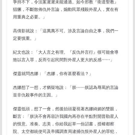
爭持不下，令法案遲遲未能通過。如今邪教『衛道聖教』
猖獗，不斷散佈仇外言論，煽動民眾殘殺外星人，實在有
用重典之必要。」
高倩影就說：「這萬萬不可。涉及言論自由之事，我們一
定要慎重。」
紀文也說：「大人言之有理。『反仇外言行』很可能會導
致以言入罪，反而引起民間對外星人更大的反感⋯⋯」
傑靈就問杰娜：「杰娜，你有甚麼看法？」
杰娜想了一想，才猶疑地說：「朕⋯⋯朕認為辱罵的言論
並非仇殺事件的主因。」
傑靈低頭，想了一會，然後抬頭凝視著杰娜綺媚的雙眼，
斷言：「朕決不會再容許我國內再存在半點對開普勒星人
的恨意。准奏。志美，你給我起草一份詔書，授權都察
院、太空都統使司及帝國調查局逮捕仇恨外星人的罪犯，