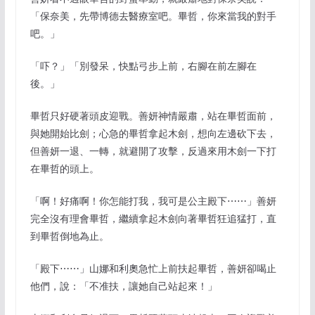
「保奈美，先帶博德去醫療室吧。畢哲，你來當我的對手
吧。」
「吓？」「別發呆，快點弓步上前，右腳在前左腳在
後。」
畢哲只好硬著頭皮迎戰。善妍神情嚴肅，站在畢哲面前，
與她開始比劍；心急的畢哲拿起木劍，想向左邊砍下去，
但善妍一退、一轉，就避開了攻擊，反過來用木劍一下打
在畢哲的頭上。
「啊！好痛啊！你怎能打我，我可是公主殿下⋯⋯」善妍
完全沒有理會畢哲，繼續拿起木劍向著畢哲狂追猛打，直
到畢哲倒地為止。
「殿下⋯⋯」山娜和利奧急忙上前扶起畢哲，善妍卻喝止
他們，說：「不准扶，讓她自己站起來！」