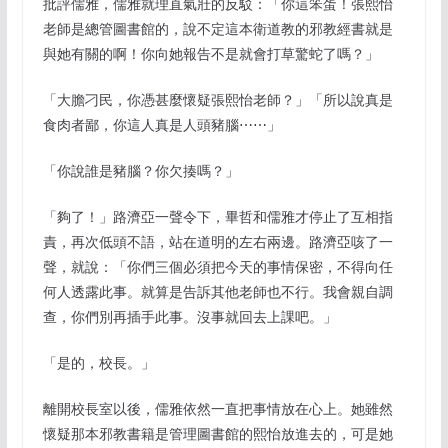
批評儒雅，儒雅就理直氣壯的反駁：「你這笨蛋！張熙怡
老師是總管圖書館的，說不定這本衛道教的邪教經書就是
與她有關的啊！你向她報告不是就會打草驚蛇了嗎？」
「大膽刁民，你憑甚麼懷疑張熙怡老師？」「所以說真是
食肉者鄙，你這人真是人頭豬腦⋯⋯」
「你說誰是豬腦？你欠揍嗎？」
「夠了！」路濟亞一聲令下，畢哲和儒雅才停止了互相指
責，再次低頭不語，站在道明的左右兩邊。路濟亞咳了一
聲，就說：「你們三個必須把今天的事情保密，不得向任
何人透露此事。就算是告訴其他老師也不行。我會親自調
查，你們別再插手此事。沒事就回去上課吧。」
「是的，校長。」
離開校長室以後，儒雅依然一直把事情放在心上。她雖然
懷疑那本邪教書籍是管理圖書館的熙怡放進去的，可是她