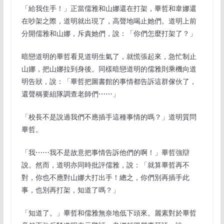
「給我住手！」正當儒雅和山娜還在打架，畢哲和韋娜還
在吵架之際，道明就出現了，高聲地喝止她們。道明上前
分開儒雅和山娜，斥責她們，說：「你們怎麼打架了？」
暗戀道明的畢哲看見道明生氣了，就慌張起來，急忙制止
山娜，把山娜拉到身後。同樣暗戀道明的儒雅則乘機向道
明告狀，說：「畢哲把圖書館的事情都告訴這群傢伙了，
還聲稱要組隊調查老師們⋯⋯」
「校長不是說過我們不應插手這種事情的嗎？」道明質問
畢哲。
「我⋯⋯我不是故意把事情告訴他們的啊！」畢哲強辯
說。然而，道明亦同時批評儒雅，說：「就算畢哲再不
對，你也不應對山娜大打出手！總之，你們別再插手此
事，也別再打架，知道了嗎？」
「知道了。」畢哲和儒雅無奈地低下頭來。麗素對於畢哲