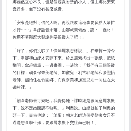
娜雖然立心不良，也是個趨炎附勢的小人，但山娜比安東
蠢得多，似乎沒有甚麼威脅。
「安東是絕對可信的人啊。再說跟蹤這種事要多點人幫忙
才行⋯⋯」韋娜話音未落，山娜就責備她，說：「蠢材！
你用不著那麼大聲說你要跟蹤人了吧！」
「好了，你們別吵了！快聽麗素怎樣說。」在畢哲一聲令
下，韋娜和山娜才安靜下來。於是麗素掏出一張紙，把紙
翻開，拿起鉛筆，一邊畫圖，一邊說：「我們有三個跟蹤
的目標：朝倉保奈美老師、加蜜兒・利古耶老師和張熙怡
老師。熙怡住在竹園鄉，而保奈美和加蜜兒則一同住在大
磡村裡。」
「朝倉老師最可疑吧，我覺得她上課時總是很留意麗素殿
下，說不定她圖謀不軌呢。」利奧說。山娜就拍了利奧的
頭一下，責備他說：「笨蛋！朝倉老師這個變態痴女只不
過是想食學生妹，要跟麗素殿下交往而已啊！」